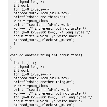
  unsigned long k;

  int work;

  for (i=0;i<50;i++){

  pthread_mutex_lock(&r3_mutex);

  printf("doing one thing\n");

  work = *pnum_times;

  printf("counter = %d\n", work); 

  work++; /* increment, but not write */

  for (k=0;k<500000;k++); /* long cycle */

  *pnum_times = work; /* write back */

  pthread_mutex_unlock(&r3_mutex); 

  } 

}

void do_another_thing(int *pnum_times)

{

  int i, j, x;

  unsigned long k;

  int work;

  for (i=0;i<50;i++) {

  pthread_mutex_lock(&r3_mutex); 

  printf("doing another thing\n");

  work = *pnum_times;

  printf("counter = %d\n", work);

  work++; /* increment, but not write */

  for (k=0;k<500000;k++);  /* long cycle */

  *pnum_times = work; /* write back */

  pthread_mutex_unlock(&r3_mutex); 
