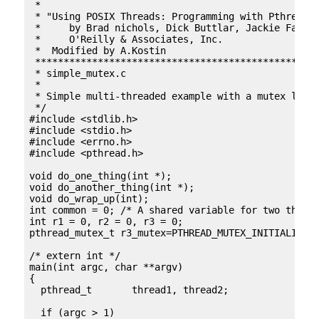
 *

 * "Using POSIX Threads: Programming with Pthreads"
 *     by Brad nichols, Dick Buttlar, Jackie Farrel
 *     O'Reilly & Associates, Inc.

 *  Modified by A.Kostin

 **************************************************
 * simple_mutex.c

 *

 * Simple multi-threaded example with a mutex lock.
 */

#include <stdlib.h>

#include <stdio.h>

#include <errno.h>

#include <pthread.h>

void do_one_thing(int *);

void do_another_thing(int *);

void do_wrap_up(int);

int common = 0; /* A shared variable for two thread
int r1 = 0, r2 = 0, r3 = 0;

pthread_mutex_t r3_mutex=PTHREAD_MUTEX_INITIALIZER;
/* extern int */

main(int argc, char **argv)

{

  pthread_t       thread1, thread2;

  if (argc > 1) 
