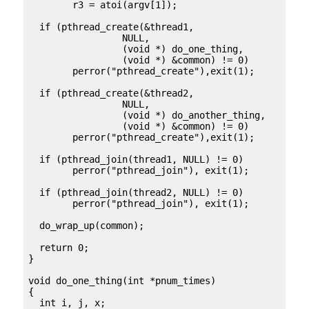
  	r3 = atoi(argv[1]);

  if (pthread_create(&thread1, 

		 NULL,

		 (void *) do_one_thing,

		 (void *) &common) != 0)

	perror("pthread_create"),exit(1); 

  if (pthread_create(&thread2, 

		 NULL, 

		 (void *) do_another_thing,

		 (void *) &common) != 0)

	perror("pthread_create"),exit(1); 

  if (pthread_join(thread1, NULL) != 0)

	perror("pthread_join"), exit(1);

  if (pthread_join(thread2, NULL) != 0)

	perror("pthread_join"), exit(1);

  do_wrap_up(common);

  return 0; 

}

void do_one_thing(int *pnum_times)

{

  int i, j, x;
