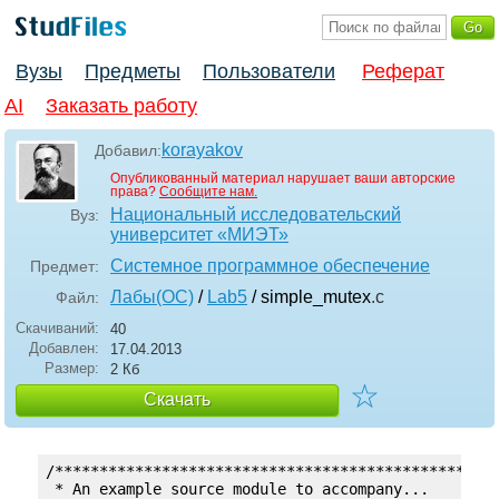
Вузы
Предметы
Пользователи
Реферат
AI
Заказать работу
korayakov
Добавил:
Опубликованный материал нарушает ваши авторские
права?
Сообщите нам.
Национальный исследовательский
Вуз:
университет «МИЭТ»
Системное программное обеспечение
Предмет:
Лабы(ОС)
/
Lab5
/ simple_mutex
.c
Файл:
Скачиваний:
40
Добавлен:
17.04.2013
Размер:
2 Кб
☆
Скачать
/**************************************************
 * An example source module to accompany...
