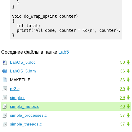
  } 

}

void do_wrap_up(int counter)

{

  int total;

  printf("All done, counter = %d\n", counter);

Соседние файлы в папке
Lab5
LabOS_5.doc
58
LabOS_5.htm
36
MAKEFILE
36
pr2.c
39
simple.c
39
simple_mutex.c
40
simple_processes.c
37
simple_threads.c
37