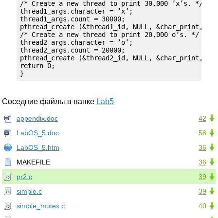
/* Create a new thread to print 30,000 ’x’s. */

thread1_args.character = ’x’;

thread1_args.count = 30000;

pthread_create (&thread1_id, NULL, &char_print, &th
/* Create a new thread to print 20,000 o’s. */

thread2_args.character = ’o’;

thread2_args.count = 20000;

pthread_create (&thread2_id, NULL, &char_print, &th
return 0;

}
Соседние файлы в папке
Lab5
appendix.doc
42
LabOS_5.doc
58
LabOS_5.htm
36
MAKEFILE
36
pr2.c
39
simple.c
39
simple_mutex.c
40