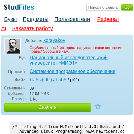
Вузы
Предметы
Пользователи
Реферат
AI
Заказать работу
korayakov
Добавил:
Опубликованный материал нарушает ваши авторские
права?
Сообщите нам.
Национальный исследовательский
Вуз:
университет «МИЭТ»
Системное программное обеспечение
Предмет:
Лабы(ОС)
/
Lab5
/ pr2
.c
Файл:
Скачиваний:
39
Добавлен:
17.04.2013
Размер:
1 Кб
☆
Скачать
/* Listing 4.2 from M.Mitchell, J.Oldham, and A.Sam
   Advanced Linux Programming. www.newriders.com, 2