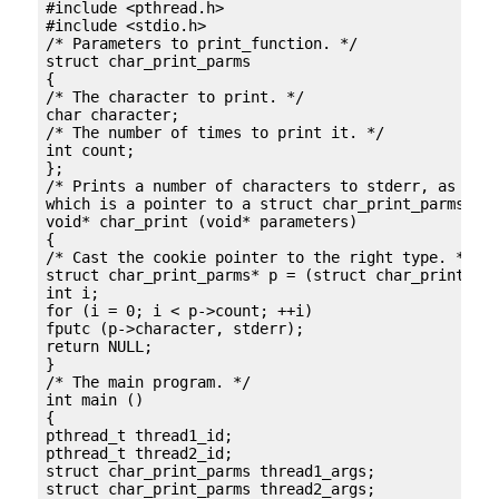
#include <pthread.h>

#include <stdio.h>

/* Parameters to print_function. */

struct char_print_parms

{

/* The character to print. */

char character;

/* The number of times to print it. */

int count;

};

/* Prints a number of characters to stderr, as give
which is a pointer to a struct char_print_parms. */
void* char_print (void* parameters)

{

/* Cast the cookie pointer to the right type. */

struct char_print_parms* p = (struct char_print_par
int i;

for (i = 0; i < p->count; ++i)

fputc (p->character, stderr);

return NULL;

}

/* The main program. */

int main ()

{

pthread_t thread1_id;

pthread_t thread2_id;

struct char_print_parms thread1_args;

struct char_print_parms thread2_args;
