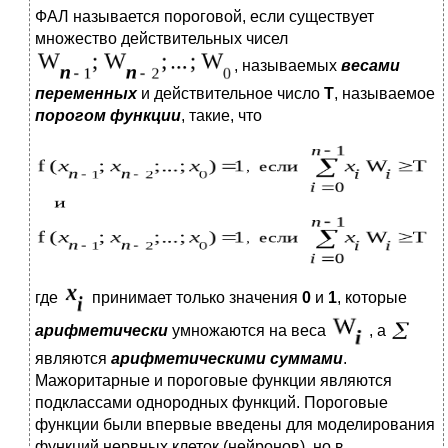
ФАЛ называется пороговой, если существует
множество действительных чисел
, называемых
весами
переменных
и действительное число
Т
, называемое
порогом функции
, такие, что
где
принимает только значения
0
и
1
, которые
арифметически
умножаются на веса
, а
являются
арифметическими суммами
.
Мажоритарные и пороговые функции являются
подклассами однородных функций. Пороговые
функции были впервые введены для моделирования
функций нервных клеток (нейронов), но в