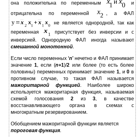
она положительна по переменным
и
отрицательна по переменной
, а ФАЛ
не является однородной, так как
переменная
присутствует без инверсии и с
инверсией. Однородную ФАЛ иногда называют
смешанной монотонной
.
Если число переменных
‘
n
’
нечетно и ФАЛ принимает
значение
1
, если (
n
+
1
)/
2
или более (то есть более
половины) переменных принимает значение
1
, и
0
в
противном случае, то такая ФАЛ называется
мажоритарной функцией
. Наиболее широко
используется мажоритарная функция, называемая
схемой голосования
2
из
3
, в качестве
восстанавливающего органа в схемах с
многократным резервированием.
Обобщением мажоритарной функции является
пороговая функция
.