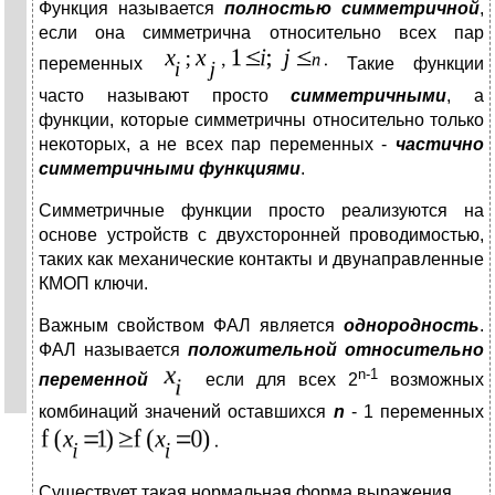
Функция называется
полностью симметричной
,
если она симметрична относительно всех пар
переменных
Такие функции
часто называют просто
симметричными
, а
функции, которые симметричны относительно только
некоторых, а не всех пар переменных -
частично
симметричными функциями
.
Симметричные функции просто реализуются на
основе устройств с двухсторонней проводимостью,
таких как механические контакты и двунаправленные
КМОП ключи.
Важным свойством ФАЛ является
однородность
.
ФАЛ называется
положительной относительно
n
-1
переменной
если для всех 2
возможных
комбинаций значений оставшихся
n
- 1 переменных
Существует такая нормальная форма выражения