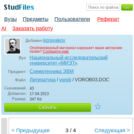
Вузы
Предметы
Пользователи
Реферат
AI
Заказать работу
korayakov
Добавил:
Опубликованный материал нарушает ваши авторские
права?
Сообщите нам.
Национальный исследовательский
Вуз:
университет «МИЭТ»
Схемотехника ЭВМ
Предмет:
Литература
/
vorob
/ VOROB03
.DOC
Файл:
Скачиваний:
43
Добавлен:
17.04.2013
Размер:
347 Кб
☆
Скачать
< Предыдущая
3 / 4
Следующая >