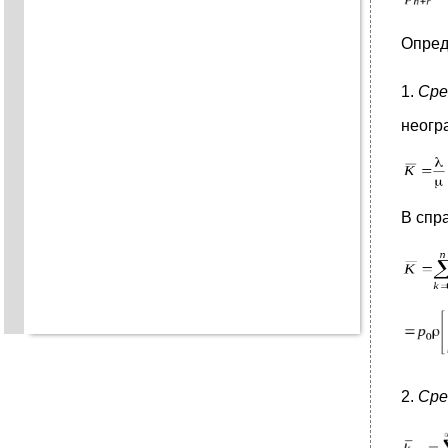
Опред
1.
Сре
неогр
В спр
2.
Сре