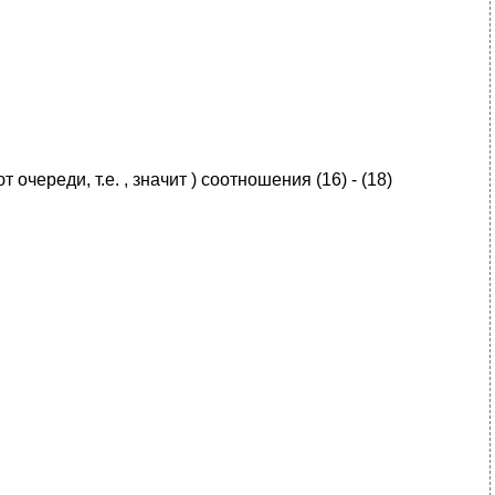
череди, т.е. , значит ) соотношения (16) - (18)
;