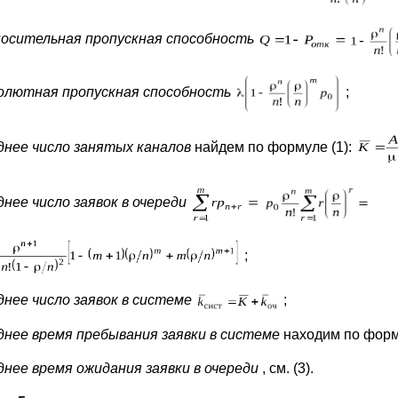
осительная пропускная способность
олютная пропускная способность
;
днее число занятых каналов
найдем по формуле (1):
днее число заявок в очереди
;
днее число заявок в системе
;
днее время пребывания заявки в системе
находим по форму
днее время ожидания заявки в очереди
, см. (3).