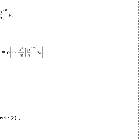
;
;
ле (2): ;