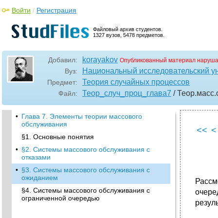
Войти
/
Регистрация
Файловый архив студентов.
1327 вузов, 5478 предметов.
korayakov
Добавил:
Опубликованный материал наруша
Национальный исследовательский у
Вуз:
Теория случайных процессов
Предмет:
Теор_случ_проц_глава7
/ Теор.масс.
Файл:
•
Глава 7. Элементы теории массового
обслуживания
<<
<
§1. Основные понятия
•
§2. Системы массового обслуживания с
отказами
•
§3. Системы массового обслуживания с
ожиданием
Рассм
§4. Системы массового обслуживания с
очеред
ограниченной очередью
резуль