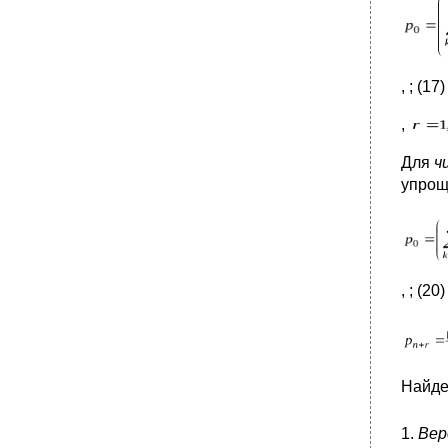
, ; (17)
,
Для
ч
упрощ
, ; (20)
Найде
1.
Вер