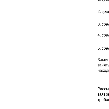
2.
сре
3.
сре
4.
сре
5.
сре
Замет
занят
находи
Рассм
заяво
требо