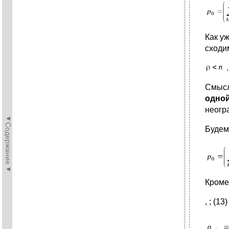
Как у
сходим
.
Смысл
одной
неогр
◄Содержание◄
Будем
Кроме 
, ; (13)