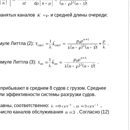
занятых каналов
и средней длины очереди:
уле Литтла (2):
.
муле Литтла (3):
.
т прибывают в среднем 8 судов с грузом. Среднее
ели эффективности системы разгрузки судов.
равны, соответственно:
,
,
 число каналов обслуживания
. Согласно (12)