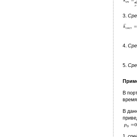
3.
Сре
4.
Сре
5.
Сре
Приме
В порт
время
В дан
приве
1.
сре