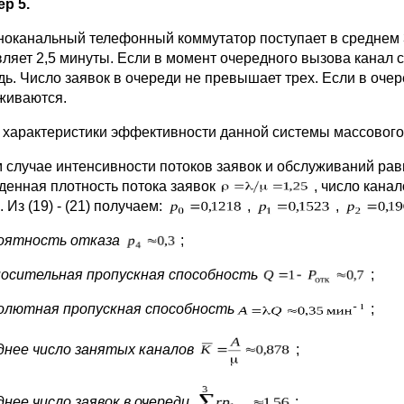
р 5.
ноканальный телефонный коммутатор поступает в среднем 3
вляет 2,5 минуты. Если в момент очередного вызова канал с
дь. Число заявок в очереди не превышает трех. Если в оче
живаются.
 характеристики эффективности данной системы массового
м случае интенсивности потоков заявок и обслуживаний ра
денная плотность потока заявок
, число кана
. Из (19) - (21) получаем:
,
,
оятность отказа
;
осительная пропускная способность
;
олютная пропускная способность
;
днее число занятых каналов
;
днее число заявок в очереди
;