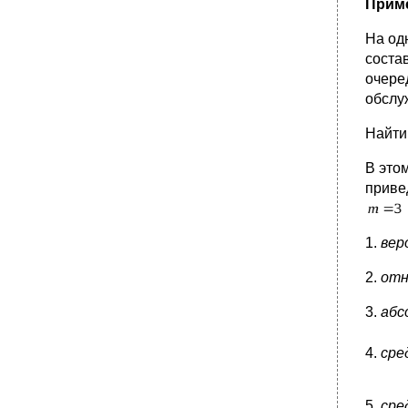
Приме
На од
соста
очере
обслу
Найти
В это
приве
1.
вер
2.
отн
3.
абс
4.
сре
5.
сре