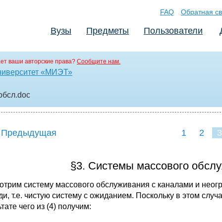
FAQ
Обратная св
Вузы
Предметы
Пользователи
ет ваши авторские права?
Сообщите нам.
ниверситет «МИЭТ»
обсл
.doc
 Предыдущая
1
2
3
§3. Системы массового обсл
отрим систему массового обслуживания с каналами и неогр
и, т.е. чистую систему с ожиданием. Поскольку в этом случа
тате чего из (4) получим: