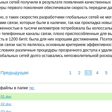
ьных сетей получили в результате появления качественных 
еры первого поколения обеспечивали скорость передачи да
но, о таких скоростях разработчики глобальных сетей не мог
ами связи, которые были в нали­чии, так как прокладка нов
женностью в тысячи километров потребовала бы колоссаль
о телефонные каналы связи, плохо приспо­собленные для 
сть в 1200 бит/с была для них хорошим достижением. Поэт
ов связи часто являлось основным критерием эффективност
условиях различные процедуры прозрачного доступа к удал
лобальных сетей долго оставались непозволительной роско
 Предыдущая
1
2
3
4
5
 файлы в папке
ткс
 01.doc
 02.doc
 03.doc