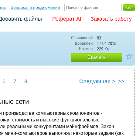
язь
Вопросы и предложения
Добавить файлы
Реферат AI
Заказать работу
Скачиваний:
83
Добавлен:
17.04.2013
Размер:
229 Кб
☆
Скачать
6
7
8
Следующая >
>>
ьные сети
ти производства компьютерных компонентов -
сокая стоимость и высокие функциональные
али реальными конкурентами мэйн­фреймов. Закон
ток мини-компьютеров выполнял некоторые задачи (как