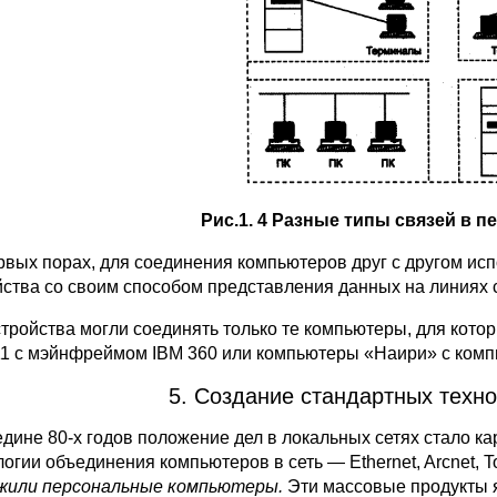
Рис.1. 4 Разные типы связей в 
рвых порах, для соединения компьютеров друг с другом и
йства со своим способом представления данных на линиях св
стройства могли соединять только те компьюте­ры, для ко
1 с мэйн­фреймом IBM 360 или компьютеры «Наири» с ком
5. Создание стандартных техно
едине 80-х годов положение дел в локальных сетях стало к
логии объединения компьютеров в сеть — Ethernet, Arcnet, T
жили пер­сональные компьютеры
.
Эти массовые продукты 