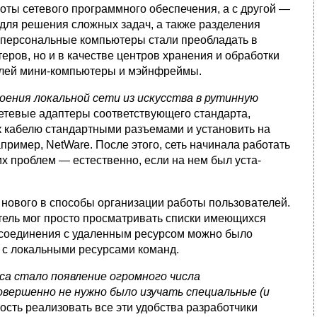
оты сетевого программного обеспечения, а с другой —
для решения сложных задач, а также разделения
 персональные компьютеры стали преобладать в
теров, но и в качестве центров хранения и обработки
ролей мини-компьютеры и мэйнфреймы.
ения локальной сети из искусства в рутинную
сетевые адаптеры соответствующего стандарта,
к кабелю стандартными разъемами и устано­вить на
ример, NetWare. После этого, сеть начинала работать
х проблем — естественно, если на нем был уста­
нового в спосо­бы организации работы пользователей.
атель мог просто просматривать списки имеющихся
 соединения с удаленным ресур­сом можно было
 с локальными ресурсами команд.
са стало появление огромного числа
овершенно не нужно было изучать специальные (и
сть реализовать все эти удобства разработ­чики