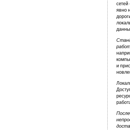
сетей
явно 
дорог
локал
данны
Станд
рабо
напри
компь
и при
новле
Локал
Досту
ресур
работ
После
непро
доста