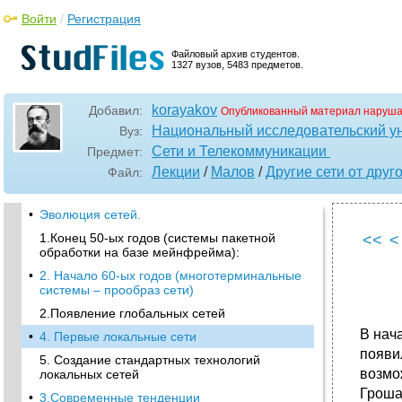
Войти
/
Регистрация
Файловый архив студентов.
1327 вузов, 5483 предметов.
korayakov
Добавил:
Опубликованный материал наруша
Национальный исследовательский у
Вуз:
Сети и Телекоммуникации
Предмет:
Лекции
/
Малов
/
Другие сети от друг
Файл:
•
Эволюция сетей.
1.Конец 50-ых годов (системы пакетной
<<
<
обработки на базе мейнфрейма):
•
2. Начало 60-ых годов (многотерминальные
системы – прообраз сети)
2.Появление глобальных сетей
В нач
•
4. Первые локальные сети
появи
5. Создание стандартных технологий
возмо
локальных сетей
Гроша
•
3.Современные тенденции