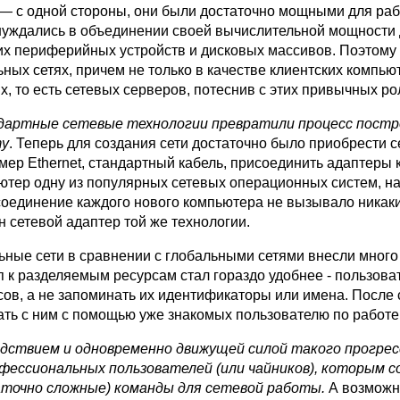
 — с одной стороны, они были достаточно мощными для раб
нуждались в объединении своей вычислительной мощности 
их периферийных устройств и дисковых массивов. Поэтому
ьных сетях, причем не только в качестве клиентских компью
х, то есть сетевых серверов, потеснив с этих привычных 
артные сетевые технологии превратили процесс постро
ту
. Теперь для создания сети достаточно было приобрести 
мер Ethernet, стандарт­ный кабель, присоединить адаптеры 
ютер одну из популярных сетевых операционных систем, нап
соединение каждого нового компьютера не вызывало никаки
н сетевой адаптер той же технологии.
ьные сети в сравнении с глобальными сетями внесли много 
п к разделяемым ресурсам стал гораздо удобнее - пользов
сов, а не запоминать их идентификаторы или имена. После
ать с ним с помощью уже знакомых пользователю по работе
дствием и одновременно движущей силой та­кого прогрес
фессиональных пользовате­лей (или чайников), которым с
точно сложные) команды для сетевой работы
.
А возможно