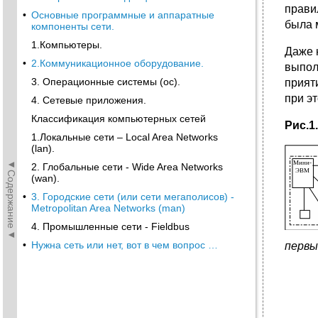
прави
•
Основные программные и аппаратные
была 
компоненты сети.
1.Компьютеры.
Даже 
•
2.Коммуникационное оборудование.
выпол
3. Операционные системы (ос).
прият
при э
4. Сетевые приложения.
Классификация компьютерных сетей
Рис.1
1.Локальные сети – Local Area Networks
(lan).
◄Содержание◄
2. Глобальные сети - Wide Area Networks
(wan).
•
3. Городские сети (или сети мегаполисов) -
Metropolitan Area Networks (man)
4. Промышленные сети - Fieldbus
•
Нужна сеть или нет, вот в чем вопрос …
первы