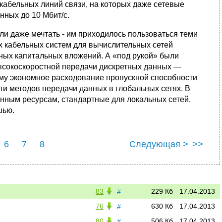
кабельных линий связи, на которых даже сетевые
нных до 10 Мбит/с.
ли даже меч­тать - им приходилось пользоваться теми
ых кабельных систем для вычислительных сетей
ных капитальных вложений. А «под рукой» были
высокоскоростной передачи дискретных данных —
ому экономное расходова­ние пропускной способности
и методов передачи данных в глобальных сетях. В
енным ресурсам, стандартные для локальных сетей,
шью.
6
7
8
Следующая >
>>
83
229 Кб
17.04.2013
#
76
630 Кб
17.04.2013
#
80
506 Кб
17.04.2013
#