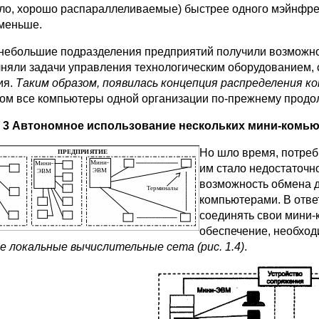
ло, хорошо распараллеливаемые) быстрее одного мэйнфре
меньше.
небольшие подразделения предприятий получили возможно
няли задачи управления техноло­гическим оборудованием, 
ия.
Таким образом, появилась концепция распределения к
том все компьютеры одной органи­зации по-прежнему продол
. 3 Автономное использование нескольких мини-комь
Но шло время, потреб
им стало недостаточн
возмож­ность обмена 
компьютерами. В отве
соединять свои мини-
обеспечение, необход
е локальные вычислительные сета (рис.
1.4)
.