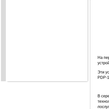
На пе
устро
Эти у
PDP-1
В сер
техно
послу