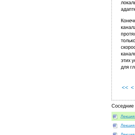
локал
адапт
Конеч
канал
протя
тольк
скоро
канал
этих 
для г
<<
<
Соседние
Лекция
Лекция
Лекция