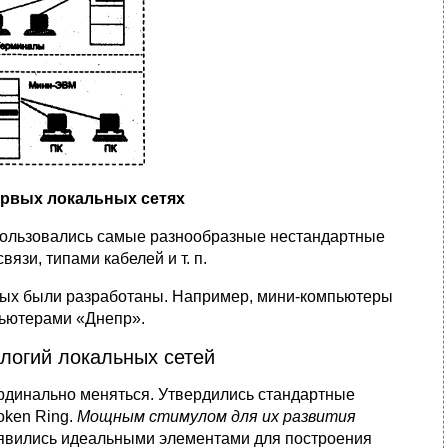
первых локальных сетях
спользовались самые разнообразные нестандартные
язи, типами кабелей и т. п.
торых были разработаны. Например, мини-компьютеры
пьютерами «Днепр».
логий локальных сетей
ардинально ме­няться. Утвердились стандартные
oken Ring.
Мощным стимулом для их развития
явились идеальными элементами для построения