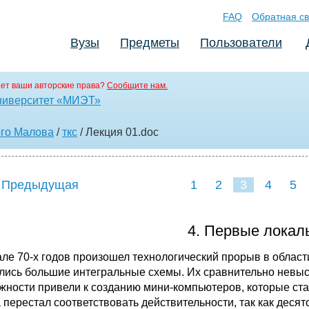
FAQ
Обратная св
Вузы
Предметы
Пользователи
ет ваши авторские права?
Сообщите нам.
ниверситет «МИЭТ»
ого Малова
/
ткс
/ Лекция 01
.doc
 Предыдущая
1
2
3
4
5
4. Первые локал
але 70-х годов произошел технологический прорыв в облас
лись большие интегральные схемы. Их срав­нительно невы
жности привели к созданию мини-компьютеров, которые ст
 перестал соответствовать действительности, так как деся­