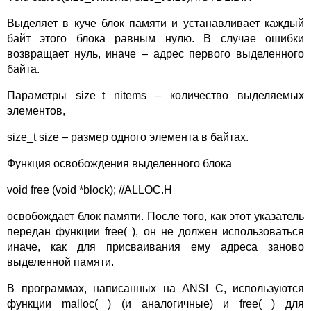
Выделяет в куче блок памяти и устанавливает каждый
байт этого блока равным нулю. В случае ошибки
возвращает нуль, иначе – адрес первого выделенного
байта.
Параметры size_t nitems – количество выделяемых
элементов,
size_t size – размер одного элемента в байтах.
Функция освобождения выделенного блока
void free (void *block); //ALLOC.H
освобождает блок памяти. После того, как этот указатель
передан функции free( ), он не должен использоваться
иначе, как для присваивания ему адреса заново
выделенной памяти.
В программах, написанных на ANSI C, используются
функции malloc( ) (и аналогичные) и free( ) для