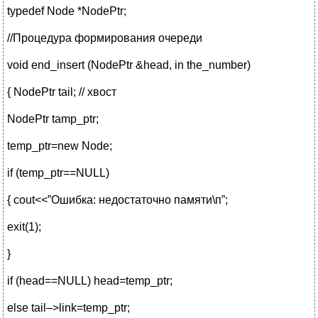
typedef Node *NodePtr;
//Процедура формирования очереди
void end_insert (NodePtr &head, in the_number)
{ NodePtr tail; // хвост
NodePtr tamp_ptr;
temp_ptr=new Node;
if (temp_ptr==NULL)
{ cout<<”Ошибка: недостаточно памяти\п”;
exit(1);
}
if (head==NULL) head=temp_ptr;
else tail–>link=temp_ptr;