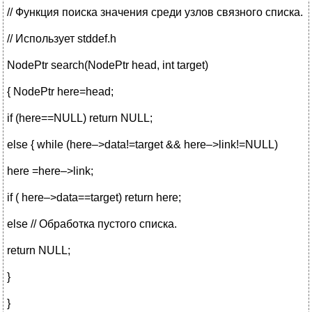
// Функция поиска значения среди узлов связного списка.
// Использует stddef.h
NodePtr search(NodePtr head, int target)
{ NodePtr here=head;
if (here==NULL) return NULL;
else { while (here–>data!=target && here–>link!=NULL)
here =here–>link;
if ( here–>data==target) return here;
else // Обработка пустого списка.
return NULL;
}
}