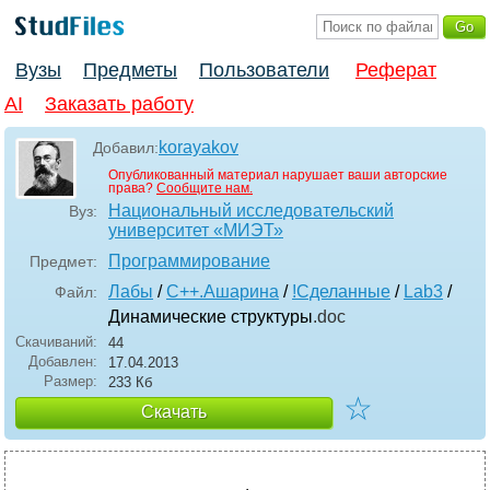
Вузы
Предметы
Пользователи
Реферат
AI
Заказать работу
korayakov
Добавил:
Опубликованный материал нарушает ваши авторские
права?
Сообщите нам.
Национальный исследовательский
Вуз:
университет «МИЭТ»
Программирование
Предмет:
Лабы
/
C++.Ашарина
/
!Сделанные
/
Lab3
/
Файл:
Динамические структуры
.doc
Скачиваний:
44
Добавлен:
17.04.2013
Размер:
233 Кб
☆
Скачать