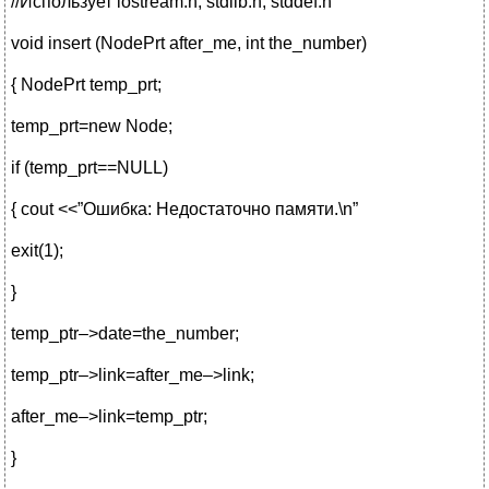
//Использует iostream.h, stdlib.h, stddef.h
void insert (NodePrt after_me, int the_number)
{ NodePrt temp_prt;
temp_prt=new Node;
if (temp_prt==NULL)
{ cout <<”Ошибка: Недостаточно памяти.\n”
exit(1);
}
temp_ptr–>date=the_number;
temp_ptr–>link=after_me–>link;
after_me–>link=temp_ptr;
}