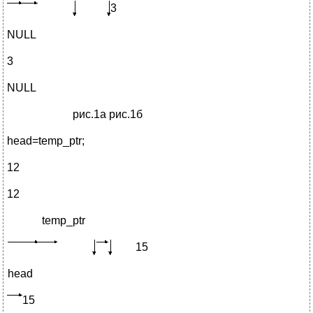
3
NULL
3
NULL
рис.1а рис.1б
head=temp_ptr;
12
12
temp_ptr
15
head
15