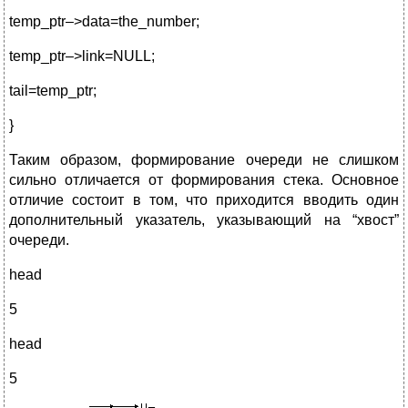
temp_ptr–>data=the_number;
temp_ptr–>link=NULL;
tail=temp_ptr;
}
Таким образом, формирование очереди не слишком
сильно отличается от формирования стека. Основное
отличие состоит в том, что приходится вводить один
дополнительный указатель, указывающий на “хвост”
очереди.
head
5
head
5