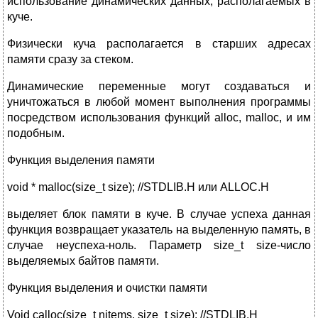
использование динамических данных, располагаемых в
куче.
Физически куча располагается в старших адресах
памяти сразу за стеком.
Динамические переменные могут создаваться и
уничтожаться в любой момент выполнения программы
посредством использования функций alloc, malloc, и им
подобным.
Функция выделения памяти
void * malloc(size_t size); //STDLIB.H или ALLOC.H
выделяет блок памяти в куче. В случае успеха данная
функция возвращает указатель на выделенную память, в
случае неуспеха-ноль. Параметр size_t size-число
выделяемых байтов памяти.
Функция выделения и очистки памяти
Void calloc(size_t nitems, size_t size); //STDLIB.H