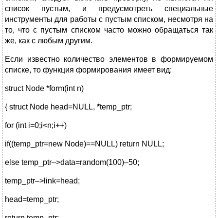
список пустым, и предусмотреть специальные
инструменты для работы с пустым списком, несмотря на
то, что с пустым списком часто можно обращаться так
же, как с любым другим.
Если известно количество элементов в формируемом
списке, то функция формирования имеет вид:
struct Node *form(int n)
{ struct Node head=NULL,
*
temp_ptr;
for (int i=0;i<n;i++)
if((temp_ptr=new Node)==NULL) return NULL;
else temp_ptr–>data=random(100)–50;
temp_ptr–>link=head;
head=temp_ptr;
return temp_ptr;