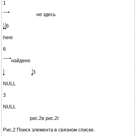
1
не здесь
6
here
6
найдено
3
NULL
3
NULL
рис.2в рис.2г
Рис.2 Поиск элемента в связном списке.