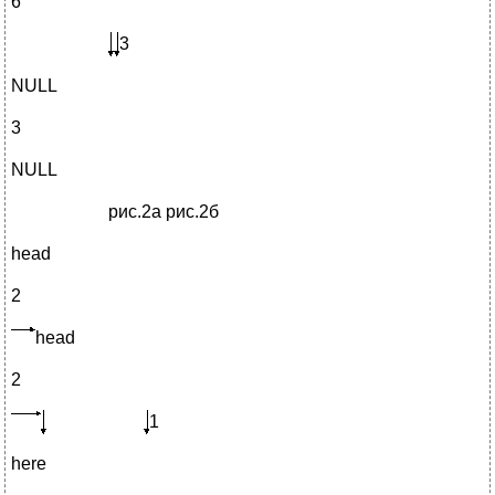
6
3
NULL
3
NULL
рис.2а рис.2б
head
2
head
2
1
here