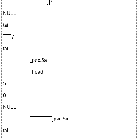
7
NULL
tail
7
tail
рис.5а
head
5
8
NULL
рис.5в
tail