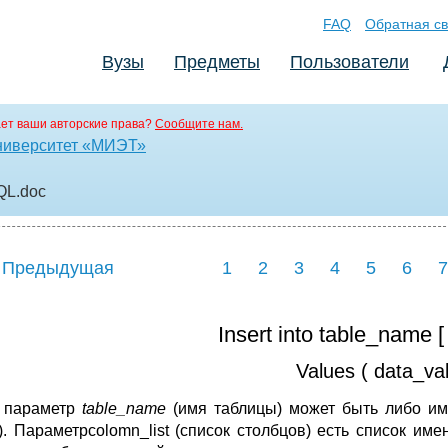
FAQ
Обратная св
Вузы
Предметы
Пользователи
ет ваши авторские права?
Сообщите нам.
ниверситет «МИЭТ»
QL
.doc
 Предыдущая
1
2
3
4
5
6
7
Insert into table_name [ 
Values ( data_val
 параметр
table_name
(имя таблицы) может быть либо им
). Параметрcolomn_list (список столбцов) есть список им