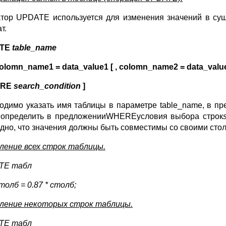
тор UPDATE используется для изменения значений в сущ
т.
ATE
table_name
olomn_name1 = data_value1 [ , colomn_name2 = data_value2 
ERE
search_condition
]
одимо указать имя таблицы в параметре table_name, в пр
 определить в предложенииWHEREусловия выбора строк
дно, что значения должны быть совместимы со своими стол
ление всех строк таблицы.
TE табл
толб = 0.87 * столб;
ление некоторых строк таблицы.
TE табл