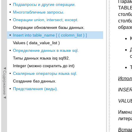
Парам
•
Подзапросы и другие операции.
TABLE
•
Многотабличные запросы.
столб
•
Операции union, intersect, except.
столб
образ
Операции обновления базы данных.
•
Insert into table_name [ ( colomn_list ) ]
Values ( data_value_list )
•
Определение данных в языке sql.
Типы данных языка isq sql92.
Integer (можно сократить до int)
◄Содержание◄
•
Скалярные операторы языка sql.
Испол
Создание баз данных.
•
Представления (виды).
INSE
VALU
Имена
литер
Встав