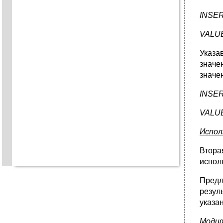
INSE
VALU
Указа
значе
значе
INSE
VALU
Испол
Втора
испол
Предл
резул
указа
Модиф