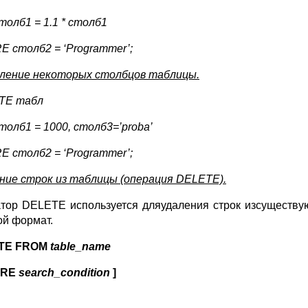
толб1 = 1.1 * столб1
RE
столб2 =
‘Programmer’;
ление некоторых столбцов таблицы.
TE табл
толб1 = 1000, столб3=’proba’
RE
столб2 =
‘Programmer’;
ние строк из таблицы (операция DELETE).
тор DELETE используется дляудаления строк изсуществу
ой формат.
TE FROM
table_name
ERE
search_condition
]