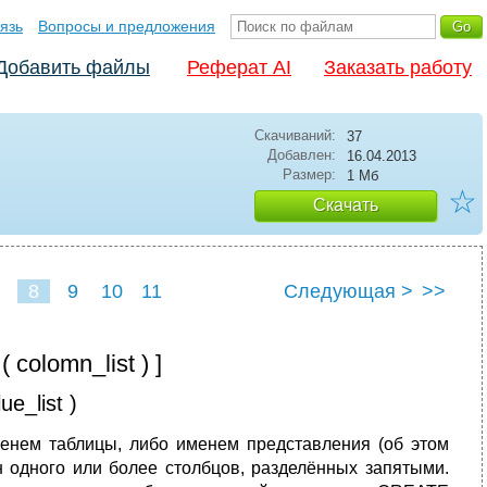
язь
Вопросы и предложения
Добавить файлы
Реферат AI
Заказать работу
Скачиваний:
37
Добавлен:
16.04.2013
Размер:
1 Мб
☆
Скачать
8
9
10
11
Следующая >
>>
( colomn_list ) ]
ue_list )
енем таблицы, либо именем представления (об этом
ен одного или более столбцов, разделённых запятыми.