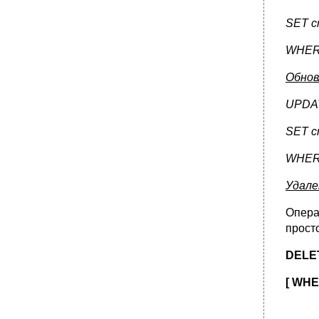
SET с
WHE
Обнов
UPDA
SET с
WHE
Удале
Опера
прост
DELE
[ WH