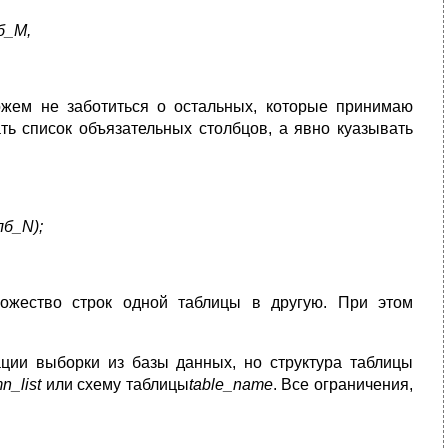
б
_M
,
ожем не заботиться о остальных, которые принимаю
ть список объязательных столбцов, а явно куазывать
лб_
N);
ожество строк одной таблицы в другую. При этом
и выборки из базы данных, но структура таблицы
n_list
или схему таблицы
table_name
. Все ограничения,