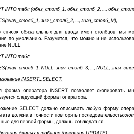
RT INTO
табл (обяз_столб
_
1, обяз_столб
_
2,
...,
обяз_стол
ES(
знач_столб_
1,
знач_столб_2
,
..., знач_столб_
M);
в список обязательных для ввода имен столбцов, мы м
ния по умолчанию. Разумется, что можно и не использова
ние NULL.
RT INTO
табл
ES(
знач_столб_
1,
NULL, знач_столб_
3,
...,
NULL,
знач_сто
ьзование INSERT...SELECT.
я форма оператора INSERT позволяет скопировать мн
ьзуется следующий формат оператора.
ожение SELECT должно описывать любую форму операци
ьтата должна в точности повторять последовательость
colom
нные для первой формы, должны соблюдаться.
икация данных в тоблице (операция UPDATE).