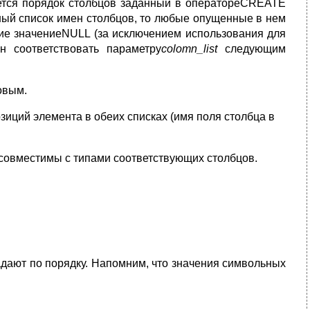
гается порядок столбцов заданный в оператореCREATE
тный список имен столбцов, то любые опущенные в нем
ие значениеNULL (за исключением использования для
 соответствовать параметру
colomn_list
следующим
овым.
иций элемента в обеих списках (имя поля столбца в
овместимы с типами соответствующих столбцов.
падают по порядку. Напомним, что значения символьных