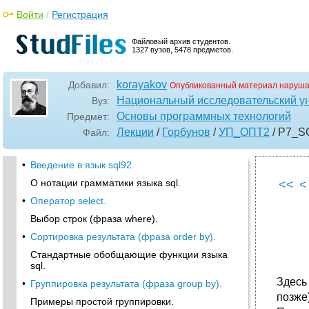
Войти
/
Регистрация
Файловый архив студентов.
1327 вузов, 5478 предметов.
korayakov
Добавил:
Опубликованный материал наруша
Национальный исследовательский у
Вуз:
Основы программных технологий
Предмет:
Лекции
/
Горбунов
/
УП_ОПТ2
/ Р7_S
Файл:
•
Введение в язык sql92.
О нотации грамматики языка sql.
<<
<
•
Оператор select.
Выбор строк (фраза where).
•
Сортировка результата (фраза order by).
Стандартные обобщающие функции языка
sql.
Здесь
•
Группировка результата (фраза group by).
позже
Примеры простой группировки.