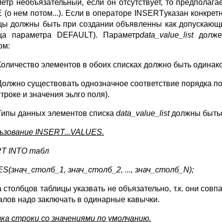
етр необъязательный, если он отсутствует, то предпола
 (о нем потом...). Если в операторе INSERTуказан конкре
цы должны быть при создании объявленны как допускающ
ца параметра DEFAULT). Параметр
data_value_list
должен
ом:
Количество элементов в обоих списках должно быть одинак
Должно существовать однозначное соответствие порядка поз
строке и значения эьлго поля).
Типы данных элементов списка
data_value_list
должны бытьс
ьзование INSERT...VALUES.
RT INTO
табл
ES(
знач_столб_
1,
знач_столб_2
,
..., знач_столб_
N);
 столбцов таблицы указвать не объязательно, т.к. они сов
алов надо заключать в одинарные кавычки.
ка строки со значениями по умолчанию.