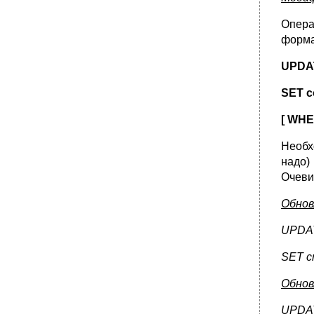
Опера
форма
UPD
SET c
[ WH
Необх
надо)
Очеви
Обнов
UPDA
SET с
Обнов
UPDA