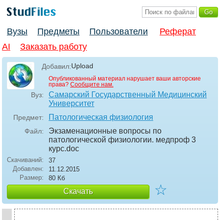
Вузы
Предметы
Пользователи
Реферат
AI
Заказать работу
Upload
Добавил:
Опубликованный материал нарушает ваши авторские
права?
Сообщите нам.
Самарский Государственный Медицинский
Вуз:
Университет
Патологическая физиология
Предмет:
Экзаменационные вопросы по
Файл:
патологической физиологии. медпроф 3
курс
.doc
Скачиваний:
37
Добавлен:
11.12.2015
Размер:
80 Кб
☆
Скачать