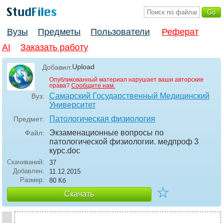
Вузы
Предметы
Пользователи
Реферат
AI
Заказать работу
Upload
Добавил:
Опубликованный материал нарушает ваши авторские
права?
Сообщите нам.
Самарский Государственный Медицинский
Вуз:
Университет
Патологическая физиология
Предмет:
Экзаменационные вопросы по
Файл:
патологической физиологии. медпроф 3
курс
.doc
Скачиваний:
37
Добавлен:
11.12.2015
Размер:
80 Кб
☆
Скачать