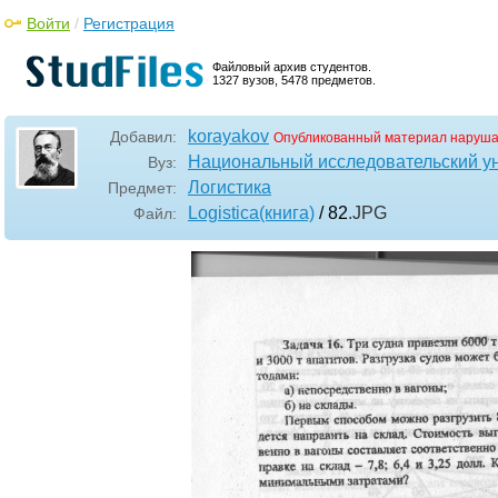
Войти
/
Регистрация
Файловый архив студентов.
1327 вузов, 5478 предметов.
korayakov
Добавил:
Опубликованный материал наруша
Национальный исследовательский у
Вуз:
Логистика
Предмет:
Logistica(книга)
/ 82
.JPG
Файл: