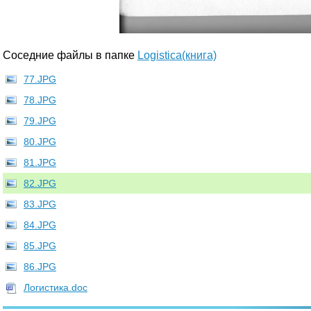
Соседние файлы в папке
Logistica(книга)
77.JPG
78.JPG
79.JPG
80.JPG
81.JPG
82.JPG
83.JPG
84.JPG
85.JPG
86.JPG
Логистика.doc