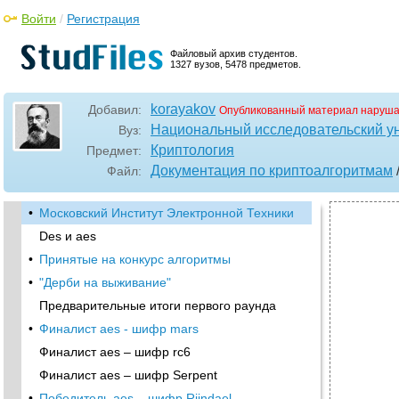
Войти
/
Регистрация
Файловый архив студентов.
1327 вузов, 5478 предметов.
korayakov
Добавил:
Опубликованный материал наруша
Национальный исследовательский у
Вуз:
Криптология
Предмет:
Документация по криптоалгоритмам
Файл:
•
Московский Институт Электронной Техники
Des и aes
•
Принятые на конкурс алгоритмы
•
"Дерби на выживание"
Предварительные итоги первого раунда
•
Финалист aes - шифр mars
Финалист aes – шифр rc6
Финалист aes – шифр Serpent
•
Победитель aes – шифр Rijndael