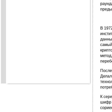
раунд
преды
В 197
инсти
данны
самый
крипт
метод
переб
После
Делал
техно
потре
К сер
шифр 
сорие