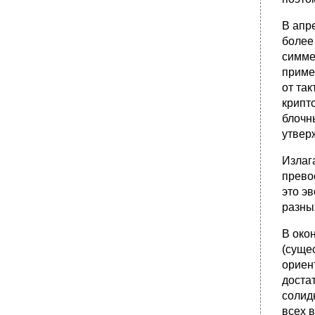
В апр
более
симме
приме
от та
крипт
блочн
утвер
Излаг
прево
это э
разны
В око
(суще
ориен
доста
солид
всех 