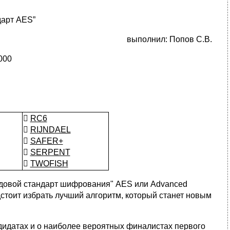
дарт AES”
выполнил: Попов С.В.
000

RC6

RIJNDAEL

SAFER+

SERPENT

TWOFISH
редовой стандарт шифрования" AES или Advanced
дстоит избрать лучший алгоритм, который станет новым
дидатах и о наиболее вероятных финалистах первого