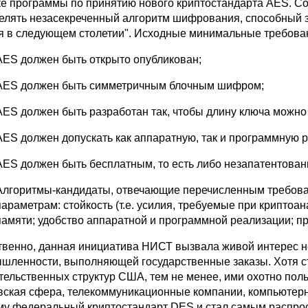
ке программы по принятию нового криптостандарта AES. С
елять незасекреченный алгоритм шифрования, способный
я в следующем столетии". Исходные минимальные требова
AES должен быть открыто опубликован;
AES должен быть симметричным блочным шифром;
AES должен быть разработан так, чтобы длину ключа можно
AES должен допускать как аппаратную, так и программную 
AES должен быть бесплатным, то есть либо незапатентова
Алгоритмы-кандидаты, отвечающие перечисленным требов
параметрам: стойкость (т.е. усилия, требуемые при криптоа
памяти; удобство аппаратной и программной реализации; про
твенно, данная инициатива НИСТ вызвала живой интерес не
шленности, выполняющей государственные заказы. Хотя с
тельственных структур США, тем не менее, ими охотно поль
вская сфера, телекоммуникационные компании, компьютерна
му федеральный криптостандарт DES и стал самым распро