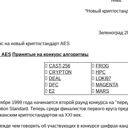
тема:
“Новый криптостан
Зеленоград 2
рс на новый криптостандарт AES
и AES
Принятые на конкурс алгоритмы

CAST-256

FROG

CRYPTON

HPC

DEAL

LOKI97

DFC

MAGENTA

E2

MARS
тябре 1999 года начинается второй раунд конкурса на "пе
ption Standard. Теперь среди финалистов первого круга пре
канским криптостандартом на XXI век.
режде чем говорить об участвующих в конкурсе шифрах-кан