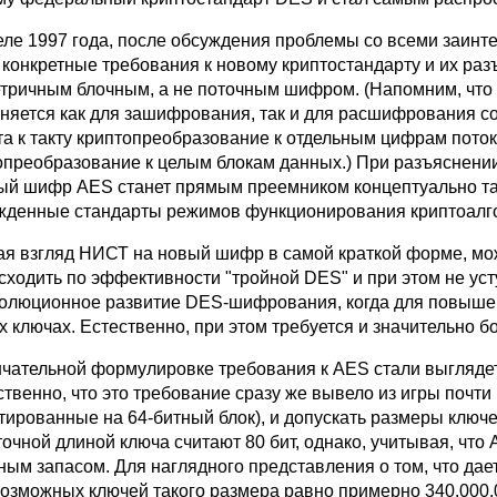
еле 1997 года, после обсуждения проблемы со всеми заи
 конкретные требования к новому криптостандарту и их р
тричным блочным, а не поточным шифром. (Напомним, что 
няется как для зашифрования, так и для расшифрования
кта к такту криптопреобразование к отдельным цифрам пот
опреобразование к целым блокам данных.) При разъяснении
ый шифр AES станет прямым преемником концептуально та
жденные стандарты режимов функционирования криптоалг
ая взгляд НИСТ на новый шифр в самой краткой форме, мо
сходить по эффективности "тройной DES" и при этом не усту
волюционное развитие DES-шифрования, когда для повыше
х ключах. Естественно, при этом требуется и значительно 
нчательной формулировке требования к AES стали выглядет
ственно, что это требование сразу же вывело из игры поч
тированные на 64-битный блок), и допускать размеры ключей
точной длиной ключа считают 80 бит, однако, учитывая, что
ным запасом. Для наглядного представления о том, что дает
возможных ключей такого размера равно примерно 340,000,00