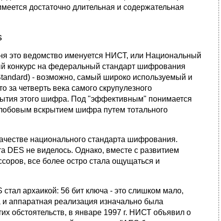
 имеется достаточно длительная и содержательная
s
ня это ведомство именуется НИСТ, или Национальный
тый конкурс на федеральный стандарт шифрования
Standard) - возможно, самый широко используемый и
о за четверть века самого скрупулезного
рытия этого шифра. Под "эффективным" понимается
 лобовым вскрытием шифра путем тотального
качестве национального стандарта шифрования.
та DES не виделось. Однако, вместе с развитием
соров, все более остро стала ощущаться и
стал архаикой: 56 бит ключа - это слишком мало,
 и аппаратная реализация изначально была
их обстоятельств, в январе 1997 г. НИСТ объявил о