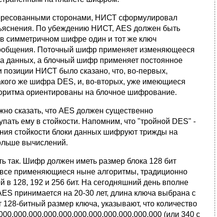
нтересованными сторонами, НИСТ сформулировал
азъяснения. По убеждению НИСТ, AES должен быть
в симметричном шифре один и тот же ключ
 сообщения. Поточный шифр применяет изменяющееся
ока данных, а блочный шифр применяет постоянное
 позиции НИСТ было сказано, что, во-первых,
кого же шифра DES, и, во-вторых, уже имеющиеся
оритма ориентированы на блочное шифрование.
жно сказать, что AES должен существенно
пать ему в стойкости. Напомним, что "тройной DES" -
ния стойкости блоки данных шифруют трижды на
больше вычислений.
ь так. Шифр должен иметь размер блока 128 бит
ти все применяющиеся ныне алгоритмы, традиционно
 в 128, 192 и 256 бит. На сегодняшний день вполне
 AES принимается на 20-30 лет, длина ключа выбрана с
 128-битный размер ключа, указывают, что количество
0,000,000,000,000,000,000,000,000,000,000 (или 340 с