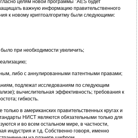
огласно целям новой программы "AES будет
 защищать важную информацию правительственного
ния к новому криптоалгоритму были следующими:
 было при необходимости увеличить;
реализацию;
нным, либо с аннулированными патентными правами;
аниям, подлежат исследованиям по следующим
нализе); вычислительная эффективность; требования к
стота; гибкость.
 только в американских правительственных кругах и
тандарты НИСТ являются обязательными только для
зуются и во всем остальном мире, в частности,
я индустрия и т.д. Собственно говоря, именно
страненным на планете шифром.