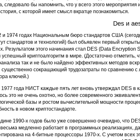
а, следовало бы напомнить, что у всего этого мероприятия
стория, с которой имеет смысл вкратце познакомиться.
Des и ae
2 и 1974 годах Национальным бюро стандартов США (сегод
тут стандартов и технологий) был объявлен первый откры
х. Результатом этого начинания стал DES (Data Encryption 
 успешный криптоалгоритм в мире. (Достаточно отметить, чт
оанализа так и не было найдено эффективных методов вск
, существенно сокращающий трудозатраты по сравнению с
ора ключей.)
 1977 года НИСТ каждые пять лет вновь утверждал DES в 
ось это не очень охотно, но более современного эквивален
логической базы и ростом вычислительной мощности процес
бность в новом криптостандарте.
едине 1990-х годов было уже совершенно очевидно, что DES 
весьма медленно работает в программных реализациях, да
нтирована на 4-битные процессоры 1970-х. С учетом всех эт