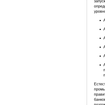
запус
опред
уровн
Естес
промы
прави
банко
поэто