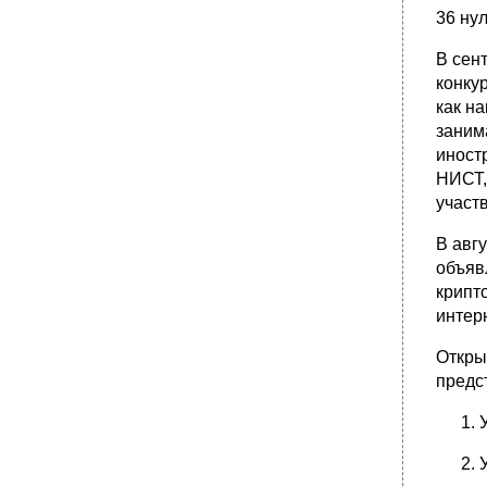
36 нул
В сен
конку
как н
заним
иност
НИСТ,
участ
В авг
объяв
крипт
интер
Откры
предс