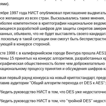
ями).
тябре 1997 года НИСТ опубликовал приглашение выдвигать 
рсе желающих из всех стран. Высказывались также мнения, 
аиболее компетентное в криптографии национальное ведомс
ающееся разработкой шифров для защиты секретов америк
ранных, объявило, что не будет выставлять своего кандидат
 поскольку в такой ситуации они смогут быть беспристраст
вующей в конкурсе стороной.
усте 1998 г. в калифорнийском городе Вентура прошла AES1
лены 15 принятых на конкурс алгоритмов, разработанных к
ографическая общественность более чем доброжелательно 
национальному процессу принятия и обсуждения шифров-к
вая первый раунд конкурса на новый криптостандарт, пре
тавив аудитории "Общий алгоритм перехода от DES к AES":
Убедить руководство НИСТ в том, что DES уже недостаточн
Убедить руководство НИСТ в том, что "тройной DES" недост