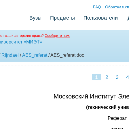
FAQ
Обратная св
Вузы
Предметы
Пользователи
ет ваши авторские права?
Сообщите нам.
ниверситет «МИЭТ»
/
Rijndael
/
AES_referat
/ AES_referat
.doc
1
2
3
4
Московский Институт Эле
(технический унив
Реферат