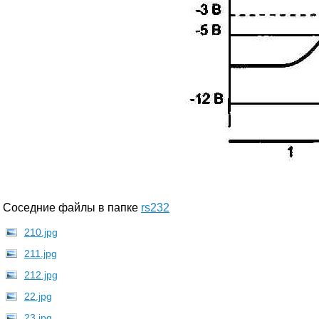
Соседние файлы в папке
rs232
210.jpg
211.jpg
212.jpg
22.jpg
23.jpg