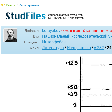
Войти
/
Регистрация
Файловый архив студентов.
1327 вузов, 5478 предметов.
korayakov
Добавил:
Опубликованный материал наруша
Национальный исследовательский у
Вуз:
Интерфейсы
Предмет:
Литература
/
И еще что-то
/
rs232
/ 24
Файл: