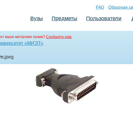
FAQ
Обратная св
Вузы
Предметы
Пользователи
ет ваши авторские права?
Сообщите нам.
ниверситет «МИЭТ»
5m
.jpeg