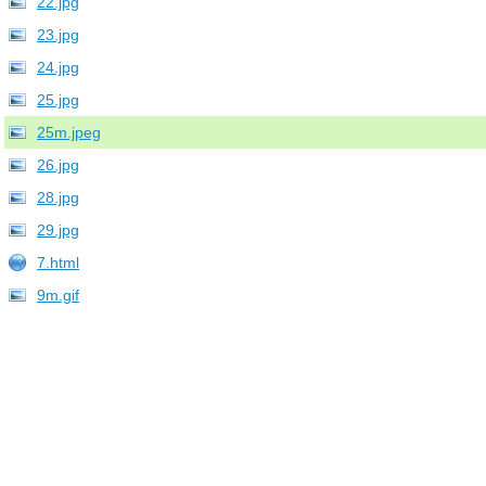
22.jpg
23.jpg
24.jpg
25.jpg
25m.jpeg
26.jpg
28.jpg
29.jpg
7.html
9m.gif