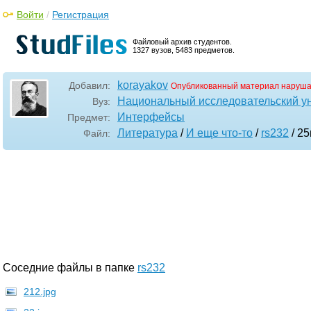
Войти
/
Регистрация
Файловый архив студентов.
1327 вузов, 5483 предметов.
korayakov
Добавил:
Опубликованный материал наруша
Национальный исследовательский у
Вуз:
Интерфейсы
Предмет:
Литература
/
И еще что-то
/
rs232
/ 2
Файл:
Соседние файлы в папке
rs232
212.jpg