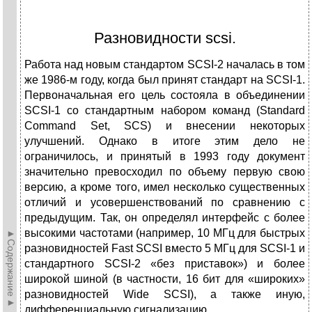
Разновидности scsi.
Работа над новым стандартом SCSI-2 началась в том
же 1986-м году, когда был принят стандарт на SCSI-1.
Первоначальная его цель состояла в объединении
SCSI-1 со стандартным набором команд (Standard
Command Set, SCS) и внесении некоторых
улучшений. Однако в итоге этим дело не
ограничилось, и принятый в 1993 году документ
значительно превосходил по объему первую свою
версию, а кроме того, имел несколько существенных
отличий и усовершенствований по сравнению с
предыдущим. Так, он определял интерфейс с более
высокими частотами (например, 10 МГц для быстрых
►Содержание►
разновидностей Fast SCSI вместо 5 МГц для SCSI-1 и
стандартного SCSI-2 «без приставок») и более
широкой шиной (в частности, 16 бит для «широких»
разновидностей Wide SCSI), а также иную,
дифференциальную сигнализацию.