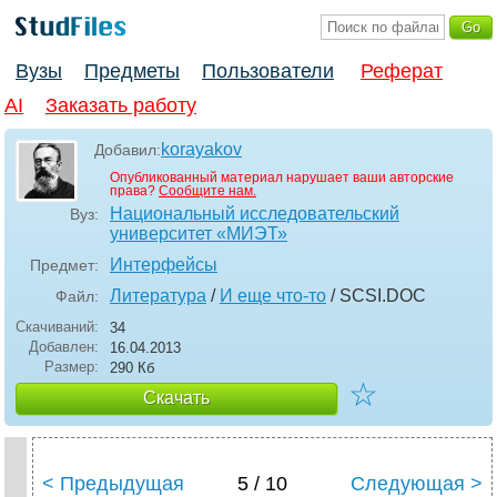
Вузы
Предметы
Пользователи
Реферат
AI
Заказать работу
korayakov
Добавил:
Опубликованный материал нарушает ваши авторские
права?
Сообщите нам.
Национальный исследовательский
Вуз:
университет «МИЭТ»
Интерфейсы
Предмет:
Литература
/
И еще что-то
/ SCSI
.DOC
Файл:
Скачиваний:
34
Добавлен:
16.04.2013
Размер:
290 Кб
☆
Скачать
< Предыдущая
5 / 10
Следующая >