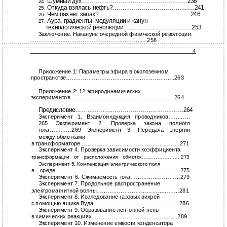
Шумный дух………..…………………………………….236
24.
Откуда взялась нефть?……..…………………………….241
25.
Чем пахнет запах?…………..……………………………246
26.
Аура, градиенты, модуляции и канун
27.
технологической революции..……………………………253
Заключение. Накануне очередной физической революции.
…………………………………………..……….....258
4
Приложение 1: Параметры эфира в околоземном
пространстве…………………………………………………..263
Приложение 2: 12 эфиродинамических
экспериментов………………………………………………...264
Предисловие……………………………………………….264
Эксперимент 1. Взаимоиндукция проводников…………
265 Эксперимент 2. Проверка закона полного
тока…………269 Эксперимент 3. Передача энергии
между обмотками
в трансформаторе………………………………………………271
Эксперимент 4. Проверка зависимости коэффициента
трансформации от расположения обмоток…………………..273
Эксперимент 5. Компенсация электрического поля
в среде…………………………………………………………..275
Эксперимент 6. Сжимаемость тока………………………279
Эксперимент 7. Продольное распространение
электромагнитной волны………………………………………281
Эксперимент 8. Исследование газовых вихрей
с помощью ящика Вуда………………………………………..286
Эксперимент 9. Образование лептонной пены
в химических реакциях………………………………………..289
Эксперимент 10. Изменение емкости конденсатора