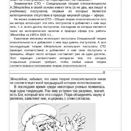
Знаменитая СТО – Специальная теория относительности
А.Эйнштейна в своей основе имеет пять (а не два, как пишут в
учебниках) постулатов, первым из которых является
категорическое отсутствие в природе мировой среды – эфира.
Не менее знаменитая ОТО – Общая теория относительности того
же автора использует эти пять постулатов и добавляет к ним еще
пять, т. е. всего десять постулатов, последним из которых является
такое же категорическое наличие в природе эфира (см. работы
Эйнштейна за 1920 и 1924 гг.)…
Квантовая механика использует постулаты Специальной теории
относительности и добавляет к ним еще девять постулатов. А все
последующие теории обязательно используют постулаты СТО
(принцип соответствия) и добавляют к ним свои постулаты и
принципы, общее число которых составляет уже не один десяток.
Этот «принцип соответствия» интересен тем, что сегодня
«серьезные ученые» требуют, чтобы любые новые теории
соответствовали положениям теории относительности
8
Эйнштейна, забывая, что сама теория относительности никак
не соответствует всей предыдущей истории естествознания.
В последнее время среди некоторых ученых появилась
еще одна тенденция. Раз мир устроен так разумно, значит,
есть Бог, который все это создал. Пора объединять науку и
религию, заявляют они, и церковь с этим согласна.