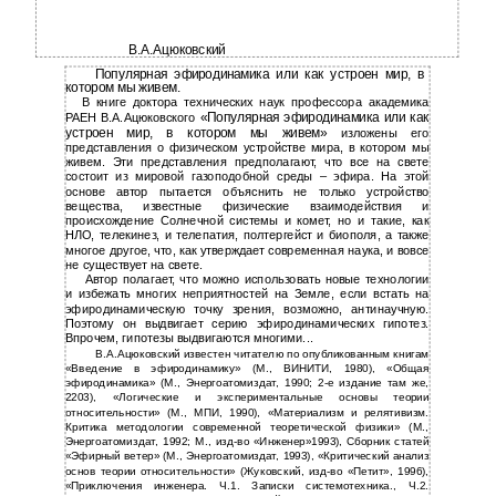
В.А.Ацюковский
Популярная эфиродинамика или как устроен мир, в
котором мы живем.
В книге доктора технических наук профессора академика
«Популярная эфиродинамика или как
РАЕН В.А.Ацюковского
устроен мир, в котором мы живем»
изложены его
представления о физическом устройстве мира, в котором мы
живем. Эти представления предполагают, что все на свете
состоит из мировой газоподобной среды – эфира. На этой
основе автор пытается объяснить не только устройство
вещества, известные физические взаимодействия и
происхождение Солнечной системы и комет, но и такие, как
НЛО, телекинез, и телепатия, полтергейст и биополя, а также
многое другое, что, как утверждает современная наука, и вовсе
не существует на свете.
Автор полагает, что можно использовать новые технологии
и избежать многих неприятностей на Земле, если встать на
эфиродинамическую точку зрения, возможно, антинаучную.
Поэтому он выдвигает серию эфиродинамических гипотез.
Впрочем, гипотезы выдвигаются многими...
В.А.Ацюковский известен читателю по опубликованным книгам
«Введение в эфиродинамику» (М., ВИНИТИ, 1980), «Общая
эфиродинамика» (М., Энергоатомиздат, 1990; 2-е издание там же,
2203), «Логические и экспериментальные основы теории
относительности» (М., МПИ, 1990), «Материализм и релятивизм.
Критика методологии современной теоретической физики» (М.,
Энергоатомиздат, 1992; М., изд-во «Инженер»1993), Сборник статей
«Эфирный ветер» (М., Энергоатомиздат, 1993), «Критический анализ
основ теории относительности» (Жуковский, изд-во «Петит», 1996),
«Приключения инженера. Ч.1. Записки системотехника., Ч.2.