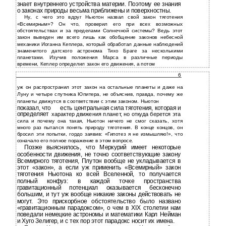
знает внутреннего устройства материи. Поэтому ее знания
о законах природы весьма приближены и поверхностны.
Ну, с чего это вдруг Ньютон назвал свой закон тяготения
«Всемирным»? Он что, проверил его при всех возможных
обстоятельствах и за пределами Солнечной системы? Ведь этот
закон выведен им всего лишь как обобщение законов небесной
механики Иоганна Кеплера, который обработал данные наблюдений
знаменитого датского астронома Тихо Браге за несколькими
планетами. Изучив положения Марса в различные периоды
времени, Кеплер определил закон его движения, а потом
6
уж он распространил этот закон на остальные планеты и даже на
Луну и четыре спутника Юпитера, не объяснив, правда, почему же
планеты движутся в соответствии с этим законом. Ньютон
показал, что
есть центральная сила тяготения, которая и
определяет
характер движения планет, но откуда берется эта
сила и почему она такая, Ньютон ничего не смог сказать, хотя
много раз пытался понять природу тяготения. В конце концов, он
бросил эти попытки, гордо заявив: «Гипотез я не измышляю!», что
означало его полное поражение в этом вопросе.
Позже выяснилось, что Меркурий имеет некоторые
особенности движения, не точно соответствующие закону
Всемирного тяготения, Плутон вообще не укладывается в
этот «закон», а если уж применить «Всемирный» закон
тяготения Ньютона ко всей Вселенной, то получается
полный конфуз: в каждой точке пространства
гравитационный потенциал оказывается бесконечно
большим, и тут уж вообще никакие законы действовать не
могут. Это прискорбное обстоятельство было названо
«гравитационным парадоксом», о чем в XIX столетии нам
поведали немецкие астрономы и математики Карл Нейман
и Хуго Зелигер, и с тех пор этот парадокс носит их имена.