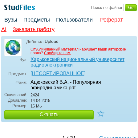
Вузы
Предметы
Пользователи
Реферат
AI
Заказать работу
Upload
Добавил:
Опубликованный материал нарушает ваши авторские
права?
Сообщите нам.
Харьковский национальный университет
Вуз:
радиоэлектроники
[НЕСОРТИРОВАННОЕ]
Предмет:
Ацюковский В.А. - Популярная
Файл:
эфиродинамика
.pdf
Скачиваний:
2424
Добавлен:
14.04.2015
Размер:
16 Мб
☆
Скачать