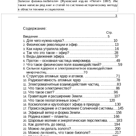
Записки физика-любителя» (Жуковский изд-во «Петит» 1997). Им
также написан ряд книг и статей по системно-историческому методу
в области техники и социологии.
3
Содержание:
Стр.
Введение………………………………………………………5
Для чего нужна наука?……………………………………10
1.
Физические революции и эфир…………………………..13
2.
Как наука утратила эфир………………………………….16
3.
Так что это такое – эфир? ………………………………..28
4.
Виды движения эфира. …………………………………...37
5.
Протон – основная частица микромира. ………………...49
6.
Что такое физические поля взаимодействий? …………..59
7.
Сильное ядерное и электромагнитное взаимодействия
8.
микрочастиц…………………………….70
Структура атомных ядер и атомов. ……………………...71
9.
Радиоактивность атомных ядер. ………………………..78
10.
Электромагнитные взаимодействия частиц. …………..83
11.
Что такое электричество? …………………………….....86
12.
Что такое свет? ………………………………………..…96
13.
Гравитация и расширение Земли……………………....107
14.
Что такое геопатогенные зоны? …………………....120
15.
Космология и кругооборот эфира в природе………….130
16.
Происхождение и становление Солнечной системы.....145
17.
Эфирный ветер и форма Земли..………………………..156
18.
Родина комет – планеты…………………………..…….166
19.
Шаровые молнии и энергетическая перспектива. ..…..183
20.
Как долететь до звезд. ………………………………….194
21.
Можно ли делать золото?…………………………….....200
22.
Можно ли понять, что такое биополе?…………………217
23.