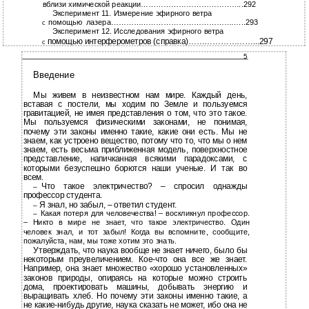
вблизи химической реакции…………………………………..292
Эксперимент 11. Измерение эфирного ветра
помощью лазера……………………………………………...293
с
Эксперимент 12. Исследования эфирного ветра
помощью интерферометров (справка)……………………...297
с
5
Введение
Мы живем в неизвестном нам мире. Каждый день,
вставая с постели, мы ходим по Земле и пользуемся
гравитацией, не имея представления о том, что это такое.
Мы пользуемся физическими законами, не понимая,
почему эти законы именно такие, какие они есть. Мы не
знаем, как устроено вещество, потому что то, что мы о нем
знаем, есть весьма приближенная модель, поверхностное
представление, напичканная всякими парадоксами, с
которыми безуспешно борются наши ученые. И так во
всем.
Что такое электричество? – спросил однажды
–
профессор студента.
Я знал, но забыл, – ответил студент.
–
Какая потеря для человечества! – воскликнул профессор.
–
– Никто в мире не знает, что такое электричество. Один
человек знал, и тот забыл! Когда вы вспомните, сообщите,
пожалуйста, нам, мы тоже хотим это знать.
Утверждать, что наука вообще не знает ничего, было бы
некоторым преувеличением. Кое-что она все же знает.
Например, она знает множество «хорошо установленных»
законов природы, опираясь на которые можно строить
дома, проектировать машины, добывать энергию и
выращивать хлеб. Но почему эти законы именно такие, а
не какие-нибудь другие, наука сказать не может, ибо она не