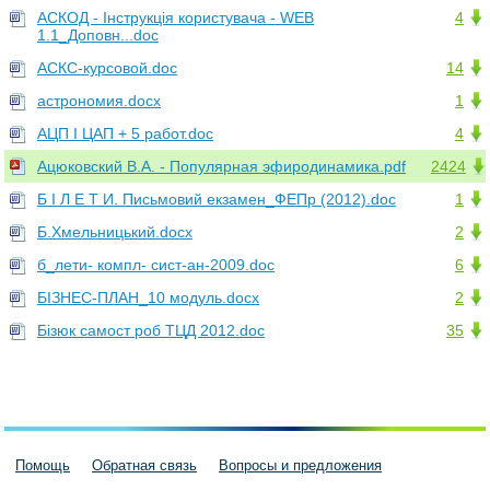
АСКОД - Інструкція користувача - WEB
4
1.1_Доповн...doc
АСКС-курсовой.doc
14
астрономия.docx
1
АЦП І ЦАП + 5 работ.doc
4
Ацюковский В.А. - Популярная эфиродинамика.pdf
2424
Б І Л Е Т И. Письмовий екзамен_ФЕПр (2012).doc
1
Б.Хмельницький.docx
2
б_лети- компл- сист-ан-2009.doc
6
БІЗНЕС-ПЛАН_10 модуль.docx
2
Бізюк самост роб TЦД 2012.doc
35
Помощь
Обратная связь
Вопросы и предложения