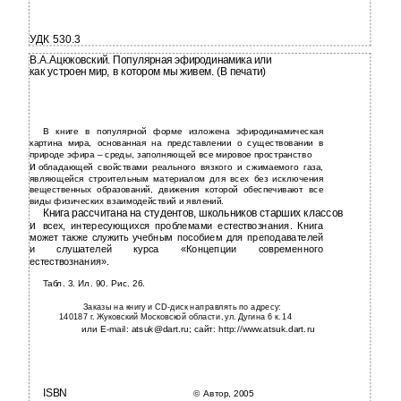
УДК 530.3
В.А.Ацюковский. Популярная эфиродинамика или
как устроен мир, в котором мы живем. (В печати)
В книге в популярной форме изложена эфиродинамическая
картина мира, основанная на представлении о существовании в
природе эфира – среды, заполняющей все мировое пространство
и
обладающей свойствами реального вязкого и сжимаемого газа,
являющейся строительным материалом для всех без исключения
вещественных образований, движения которой обеспечивают все
виды физических взаимодействий и явлений.
Книга рассчитана на студентов, школьников старших классов
и
всех, интересующихся проблемами естествознания. Книга
может также служить учебным пособием для преподавателей
и слушателей курса «Концепции современного
естествознания».
Табл. 3. Ил. 90. Рис. 26.
Заказы на книгу и CD-диск направлять по адресу:
140187 г. Жуковский Московской области, ул. Дугина 6 к. 14
или E-mail: atsuk@dart.ru; сайт: http://www.atsuk.dart.ru
ISBN
© Автор, 2005