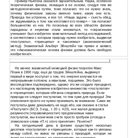
Пример Ньютона оказался заразительным. Наука, особенно
теоретическая физика, лежащая в ее основе, следуя тем же
методологическим путем, тоже полагает, что не нужно знать,
почему физические законы именно такие, какие они есть.
Природа так устроена, и все тут. «Наша задача – съесть обед,
не задумываясь о том. как изготовил его повар» – так полагает
большинство из них. Но поскольку во всех областях физики
парадоксы и неувязки стали множиться, то «серьезными
учеными» был изобретен замечательный метод исследований,
в соответствии с которым природу нужно изобретать, выдвигая
«постулаты», «принципы» и «аксиомы» (аксиоматический
метод). Знаменитый Альберт Эйнштейн так прямо и заявил,
что «Аксиоматическая основа физики должна быть свободно
изобретена!».
7
Не менее знаменитый немецкий физик-теоретик Макс
Планк в 1900 году, еще до трудов Эйнштейна, выдвинул
первый в мире постулат о том, что энергия излучается не
непрерывным потоком, а квантами, порциями. Это было
впоследствии подтверждено, однако это же создало прецедент,
и к настоящему времени изобретено множество «постулатов»
и «принципов», которым обязана следовать природа. Если
природа не следует постулатам, то тем хуже для природы! Эти
отклонения просто не нужно принимать во внимание. Сами же
постулаты даже доказывать не надо ибо, как сказано в статье
«Постулат» (БСЭ, 3 изд., т. 20 с. 423), «не жалея доводов в
разумности («правомерности») предлагаемых нами
постулатов, мы в конечном счете просто требуем (отсюда и
этимология слова «П.») этого принятия». Понятно?
На сегодняшний день в физике существует несколько
десятков «постулатов» и «принципов», которые как-то увязаны
между собой, но вовсе не увязаны с природой, которая не
знает ни «постулатов», ни «принципов», ни «аксиом».