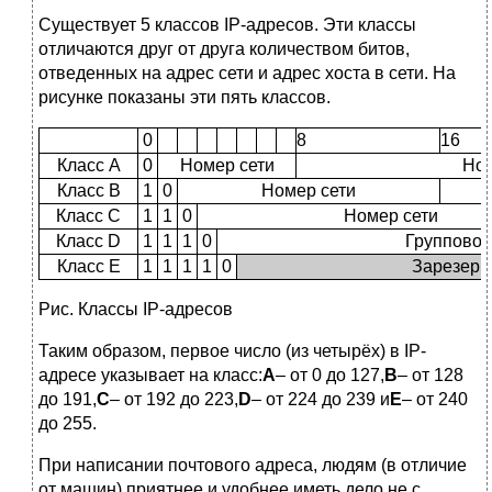
Существует 5 классов IP-адресов. Эти классы
отличаются друг от друга количеством битов,
отведенных на адрес сети и адрес хоста в сети. На
рисунке показаны эти пять классов.
0
8
16
Класс A
0
Номер сети
Ном
Класс B
1
0
Номер сети
Класс C
1
1
0
Номер сети
Класс D
1
1
1
0
Групповой
Класс E
1
1
1
1
0
Зарезерв
Рис. Классы IP-адресов
Таким образом, первое число (из четырёх) в IP-
адресе указывает на класс:
A
– от 0 до 127,
B
– от 128
до 191,
C
– от 192 до 223,
D
– от 224 до 239 и
E
– от 240
до 255.
При написании почтового адреса, людям (в отличие
от машин) приятнее и удобнее иметь дело не с