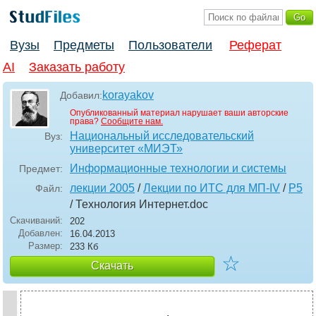
Вузы
Предметы
Пользователи
Реферат
AI
Заказать работу
korayakov
Добавил:
Опубликованный материал нарушает ваши авторские
права?
Сообщите нам.
Национальный исследовательский
Вуз:
университет «МИЭТ»
Информационные технологии и системы
Предмет:
лекции 2005
/
Лекции по ИТС для МП-IV
/
P5
Файл:
/ Технология Интернет
.doc
Скачиваний:
202
Добавлен:
16.04.2013
Размер:
233 Кб
☆
Скачать