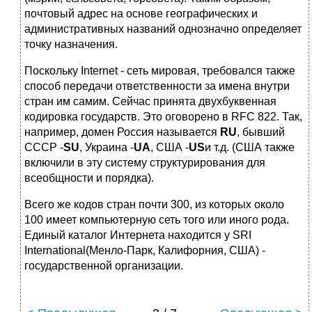
почтовый адрес на основе географических и
административных названий однозначно определяет
точку назначения.
Поскольку Internet - сеть мировая, требовался также
способ передачи ответственности за имена внутри
стран им самим. Сейчас принята двухбуквенная
кодировка государств. Это оговорено в RFC 822. Так,
например, домен Россия называется
RU
, бывший
СССР -
SU
, Украина -
UA
, США -
US
и т.д. (США также
включили в эту систему структурирования для
всеобщности и порядка).
Всего же кодов стран почти 300, из которых около
100 имеет компьютерную сеть того или иного рода.
Единый каталог Интернета находится у SRI
International(Менло-Парк, Калифорния, США) -
государственной организации.