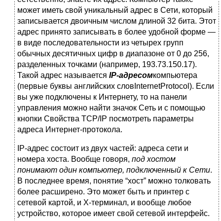
может иметь свой уникальный адрес в Сети, который
записывается двоичным числом длиной 32 бита. Этот
адрес принято записывать в более удобной форме —
в виде последовательности из четырех групп
обычных десятичных цифр в диапазоне от 0 до 256,
разделенных точками (например, 193.73.150.17).
Такой адрес называется
IP-адресом
компьютера
(первые буквы английских словInternetProtocol). Если
вы уже подключены к Интернету, то на панели
управления можно найти значок Сеть и с помощью
кнопки Свойства TCP/IP посмотреть параметры
адреса Интернет-протокола.
IP-адрес состоит из двух частей: адреса сети и
номера хоста. Вообще говоря,
под хостом
понимают один компьютер, подключенный к Сети
.
В последнее время, понятие “хост” можно толковать
более расширено. Это может быть и принтер с
сетевой картой, и Х-терминал, и вообще любое
устройство, которое имеет свой сетевой интерфейс.