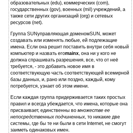
образовательных (edu), коммерческих (com),
государственных (gov), военных (mil) учреждений, а
также сети других организаций (org) и сетевых
ресурсов (net).
Группа SUNуправляющая доменомSUN, может
создавать или изменять любые, ей подлежащие
имена. Если она решит поставить внутри себя новый
компьютер и назвать его
mainx
, она ни у кого не
должна спрашивать разрешения, все, что от неё
требуется, - это добавить новое имя в
соответствующую часть соответствующей всемирной
базы данных, и, рано или поздно, каждый, кому
потребуется, узнает об этом имени.
Если каждая группа придерживается таких простых
правил и всегда убеждается, что имена, которые она
присваивает, единственны во
множестве ее
непосредственных подчиненных
, то никакие две
системы, где бы те ни были в сети Internet, не смогут
заиметь одинаковых имен.