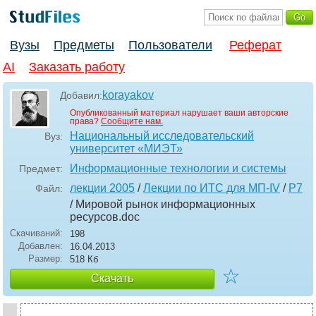
Вузы
Предметы
Пользователи
Реферат
AI
Заказать работу
korayakov
Добавил:
Опубликованный материал нарушает ваши авторские
права?
Сообщите нам.
Национальный исследовательский
Вуз:
университет «МИЭТ»
Информационные технологии и системы
Предмет:
лекции 2005
/
Лекции по ИТС для МП-IV
/
P7
Файл:
/ Мировой рынок информационных
ресурсов
.doc
Скачиваний:
198
Добавлен:
16.04.2013
Размер:
518 Кб
☆
Скачать