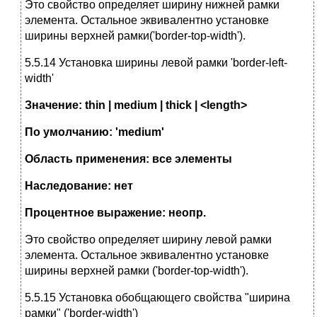
Это свойство определяет ширину нижней рамки
элемента. Остальное эквивалентно установке
ширины верхней рамки('border-top-width').
5.5.14 Установка ширины левой рамки 'border-left-
width'
Значение: thin | medium | thick | <length>
По умолчанию: 'medium'
Область применения: все элементы
Наследование: нет
Процентное выражение: неопр.
Это свойство определяет ширину левой рамки
элемента. Остальное эквивалентно установке
ширины верхней рамки ('border-top-width').
5.5.15 Установка обобщающего свойства "ширина
рамки" ('border-width')