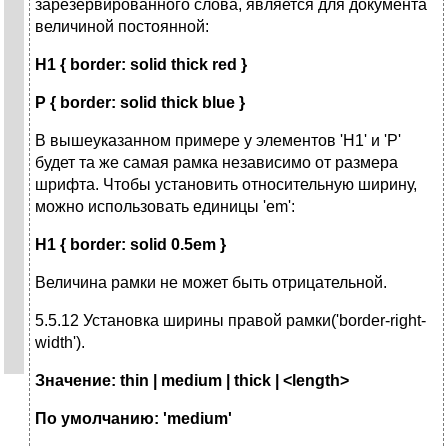
зарезервированного слова, является для документа
величиной постоянной:
H1 { border: solid thick red }
P { border: solid thick blue }
В вышеуказанном примере у элементов 'H1' и 'P'
будет та же самая рамка независимо от размера
шрифта. Чтобы установить относительную ширину,
можно использовать единицы 'em':
H1 { border: solid 0.5em }
Величина рамки не может быть отрицательной.
5.5.12 Установка ширины правой рамки('border-right-
width').
Значение: thin | medium | thick | <length>
По умолчанию: 'medium'