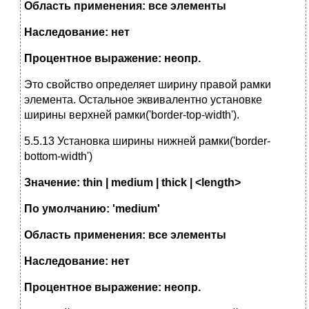
Область применения: все элементы
Наследование: нет
Процентное выражение: неопр.
Это свойство определяет ширину правой рамки
элемента. Остальное эквивалентно установке
ширины верхней рамки('border-top-width').
5.5.13 Установка ширины нижней рамки('border-
bottom-width')
Значение: thin | medium | thick | <length>
По умолчанию: 'medium'
Область применения: все элементы
Наследование: нет
Процентное выражение: неопр.