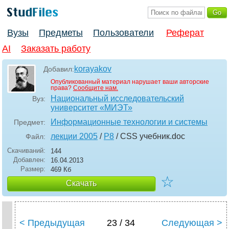
Вузы
Предметы
Пользователи
Реферат
AI
Заказать работу
korayakov
Добавил:
Опубликованный материал нарушает ваши авторские
права?
Сообщите нам.
Национальный исследовательский
Вуз:
университет «МИЭТ»
Информационные технологии и системы
Предмет:
лекции 2005
/
P8
/ CSS учебник
.doc
Файл:
Скачиваний:
144
Добавлен:
16.04.2013
Размер:
469 Кб
☆
Скачать
< Предыдущая
23 / 34
Следующая >