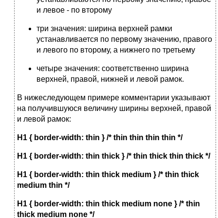
и левое - по второму
три значения: ширина верхней рамки
устанавливается по первому значению, правого
и левого по второму, а нижнего по третьему
четыре значения: соответственно ширина
верхней, правой, нижней и левой рамок.
В нижеследующем примере комментарии указывают
на получившуюся величину ширины верхней, правой
и левой рамок:
H1 { border-width: thin } /* thin thin thin thin */
H1 { border-width: thin thick } /* thin thick thin thick */
H1 { border-width: thin thick medium } /* thin thick
medium thin */
H1 { border-width: thin thick medium none } /* thin
thick medium none */