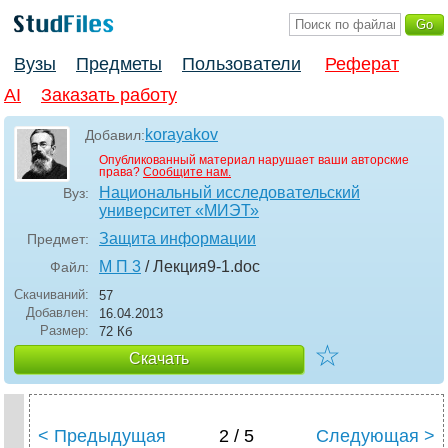
Вузы
Предметы
Пользователи
Реферат
AI
Заказать работу
korayakov
Добавил:
Опубликованный материал нарушает ваши авторские
права?
Сообщите нам.
Национальный исследовательский
Вуз:
университет «МИЭТ»
Защита информации
Предмет:
М П 3
/ Лекция9-1
.doc
Файл:
Скачиваний:
57
Добавлен:
16.04.2013
Размер:
72 Кб
☆
Скачать
< Предыдущая
2 / 5
Следующая >