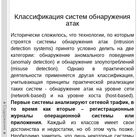
Классификация систем обнаружения
атак
Исторически сложилось, что технологии, по которым
строятся системы обнаружения атак (intrusion
detection systems) принято условно делить на две
категории: обнаружение аномального поведения
(anomaly detection) и обнаружение злоупотреблений
(misuse detection). Однако в практической
деятельности применяется другая классификация,
учитывающая принципы практической реализации
таких систем - обнаружение атак на уровне сети
(network-based) и на уровне хоста (host-based).
Первые системы анализируют сетевой трафик, в
►Содержание►
то время как вторые – регистрационные
журналы операционной системы или
приложения.
Каждый из классов имеет свои
достоинства и недостатки, но об этом чуть позже.
Необходимо заметить, что лишь некоторые системы