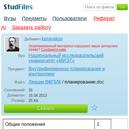
Вузы
Предметы
Пользователи
Реферат
AI
Заказать работу
korayakov
Добавил:
Опубликованный материал нарушает ваши авторские
права?
Сообщите нам.
Национальный исследовательский
Вуз:
университет «МИЭТ»
Внутрифирменное планирование и
Предмет:
контроллинг
Лекции ВФПИК
/ планирование
.doc
Файл:
Скачиваний:
35
Добавлен:
16.04.2013
Размер:
25 Кб
☆
Скачать
Общие положения
1