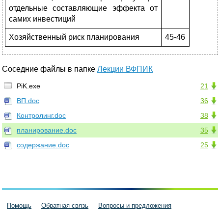
отдельные составляющие эффекта от
самих инвестиций
Хозяйственный риск планирования
45-46
Соседние файлы в папке
Лекции ВФПИК
PiK.exe
21
ВП.doc
36
Контролинг.doc
38
планирование.doc
35
содержание.doc
25
Помощь
Обратная связь
Вопросы и предложения