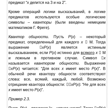
предикат “
x
делится на 3 и на 2”.
Кроме операций логики высказываний, в логике
предикатов используются особые логические
символы –
кванторы
(были введены немецким
математиком Г. Фреге)
.
Квантор общности.
Пусть
P
(
x
) – некоторый
предикат, определенный для каждого
x
 М. Тогда
выражение 
xP
(
x
) является истинным
высказыванием, если
P
(
x
) истинно для
всякого
x
 М
и ложным в противном случае. Символ 
x
называется
квантором общности.
Выражение

xP
(
x
) читается: “Для всех
x
имеет место
P
(
x
)”. В
обычной речи квантору общности соответствуют
слова: все, всякий, каждый, любой. Возможно
отрицание квантора общности: 
xP
(
x
): “Не для всех
x
имеет место
P
(
x
)”.
Пример 2.3.