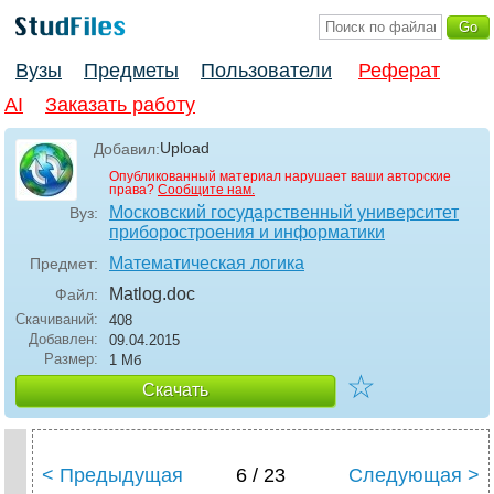
Вузы
Предметы
Пользователи
Реферат
AI
Заказать работу
Upload
Добавил:
Опубликованный материал нарушает ваши авторские
права?
Сообщите нам.
Московский государственный университет
Вуз:
приборостроения и информатики
Математическая логика
Предмет:
Matlog
.doc
Файл:
Скачиваний:
408
Добавлен:
09.04.2015
Размер:
1 Мб
☆
Скачать
< Предыдущая
6 / 23
Следующая >