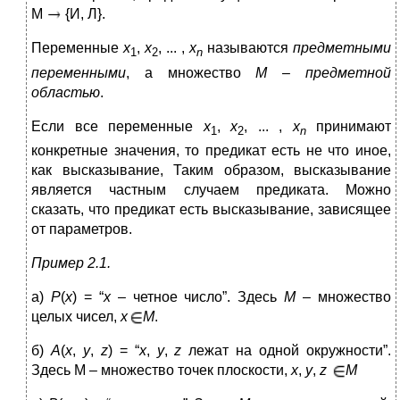
М
{И, Л}.
Переменные
x
,
x
, ... ,
x
называются
предметными
1
2
n
переменными
, а множество
M
–
предметной
областью
.
Если все переменные
x
,
x
, ... ,
x
принимают
1
2
n
конкретные значения, то предикат есть не что иное,
как высказывание, Таким образом, высказывание
является частным случаем предиката. Можно
сказать, что предикат есть высказывание, зависящее
от параметров.
Пример 2.1.
а)
P
(
x
) = “
x
– четное число”. Здесь
М
– множество
целых чисел,
x
M
.
б)
A
(
x
,
y
,
z
) = “
x
,
y
,
z
лежат на одной окружности”.
Здесь М – множество точек плоскости,
x
,
y
,
z
M