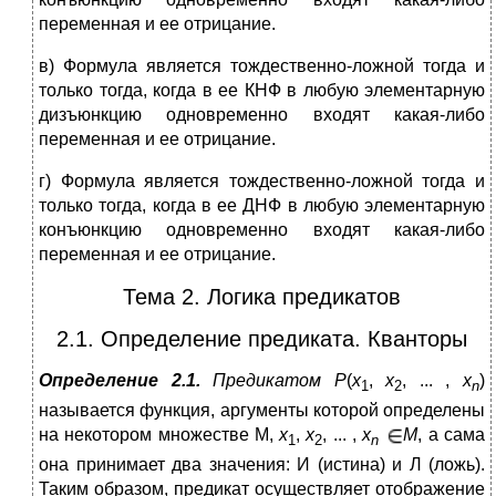
переменная и ее отрицание.
в) Формула является тождественно-ложной тогда и
только тогда, когда в ее КНФ в любую элементарную
дизъюнкцию одновременно входят какая-либо
переменная и ее отрицание.
г) Формула является тождественно-ложной тогда и
только тогда, когда в ее ДНФ в любую элементарную
конъюнкцию одновременно входят какая-либо
переменная и ее отрицание.
Тема 2. Логика предикатов
2.1. Определение предиката. Кванторы
Определение 2.1.
Предикатом P
(
x
,
x
, ... ,
x
)
1
2
n
называется функция, аргументы которой определены
на некотором множестве М,
x
,
x
, ... ,
x
M
, а сама
1
2
n
она принимает два значения: И (истина) и Л (ложь).
Таким образом, предикат осуществляет отображение