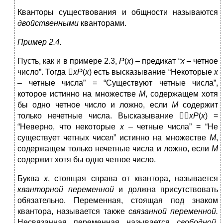
Кванторы существования и общности называются
двойственными
кванторами.
Пример 2.4.
Пусть, как и в примере 2.3,
P
(
x
) – предикат “
x
– четное
число”. Тогда 
xP
(
x
) есть высказывание “Некоторые
x
– четные числа” = “Существуют четные числа”,
которое истинно на множестве
M
, содержащем хотя
бы одно четное число и ложно, если
М
содержит
только нечетные числа. Высказывание 
xP
(
x
) =
“Неверно, что некоторые
x
– четные числа” = “Не
существует четных чисел” истинно на множестве
M
,
содержащем только нечетные числа и ложно, если
М
содержит хотя бы одно четное число.
Буква
x
, стоящая справа от квантора, называется
кванторной переменной
и должна присутствовать
обязательно. Переменная, стоящая под знаком
квантора, называется также
связанной переменной.
Несвязанная переменная называется
свободной.