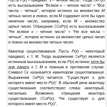
Пусть
P
(
x
) – предикат “
x
– четное число”. Тогда 
xP
(
x
)
есть высказывание “Всякое
x
– четное число" = “Все
числа – четные", которое истинно на множестве
M
четных чисел и ложно, если М содержит хотя бы одно
нечетное число, например, если
M
– множество
целых чисел. Отрицание 
xP
(
x
) есть высказывание
“Не всякое
x
– четное число" = “Не все числа –
четные", которое истинно на множестве целых чисел
и ложно на множестве четных чисел.
Квантор существования.
Пусть
P
(
x
) – некоторый
предикат,
x

М
. Тогда выражение 
xP
(
x
) является
истинным высказыванием, если
P
(
x
) истинно
хотя бы
для одного
x

М
и ложным в противном случае.
Символ 
x
называется
квантором существования.
Выражение 
xP
(
x
) читается: “Существует
x
, для
которого имеет место
P
(
x
)”. В обычной речи квантору
существования соответствуют слова: некоторый,
несколько. Возможно отрицание квантора
существования: 
xP
(
x
): “Не существует
x
, для
которого имеет место
P
(
x
)”.