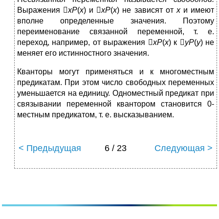
Выражения

xP
(
x
) и 
xP
(
x
) не зависят от
x
и имеют
вполне определенные значения. Поэтому
переименование связанной переменной, т. е.
переход, например, от выражения 
xP
(
x
) к 
yP
(
y
) не
меняет его истинностного значения.
Кванторы могут применяться и к многоместным
предикатам. При этом число свободных переменных
уменьшается на единицу. Одноместный предикат при
связывании переменной квантором становится 0-
местным предикатом, т. е. высказыванием.
< Предыдущая
6 / 23
Следующая >