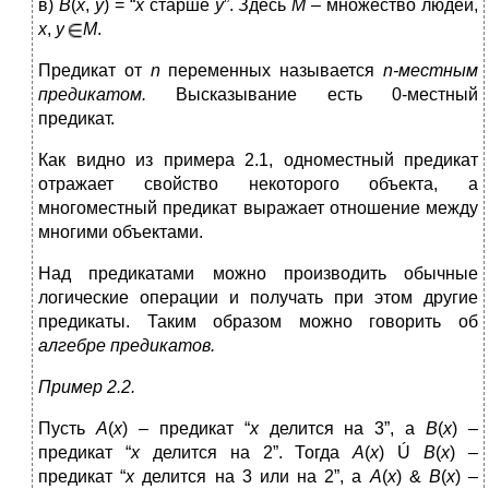
в)
B
(
x
,
y
) = “
x
старше
y
”. Здесь
M
– множество людей,
x
,
y
M
.
Предикат от
n
переменных называется
n-местным
предикатом.
Высказывание есть 0-местный
предикат.
Как видно из примера 2.1, одноместный предикат
отражает свойство некоторого объекта, а
многоместный предикат выражает отношение между
многими объектами.
Над предикатами можно производить обычные
логические операции и получать при этом другие
предикаты. Таким образом можно говорить об
алгебре предикатов.
Пример 2.2.
Пусть
A
(
x
) – предикат “
x
делится на 3”, а
B
(
x
) –
предикат “
x
делится на 2”. Тогда
A
(
x
) Ú
B
(
x
) –
предикат “
x
делится на 3 или на 2”, а
A
(
x
) &
B
(
x
) –