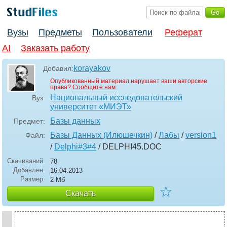
Вузы
Предметы
Пользователи
Реферат
AI
Заказать работу
korayakov
Добавил:
Опубликованный материал нарушает ваши авторские
права?
Сообщите нам.
Национальный исследовательский
Вуз:
университет «МИЭТ»
Базы данных
Предмет:
Базы Данных (Илюшечкин)
/
Лабы
/
version1
Файл:
/
Delphi#3#4
/ DELPHI45
.DOC
Скачиваний:
78
Добавлен:
16.04.2013
Размер:
2 Мб
☆
Скачать