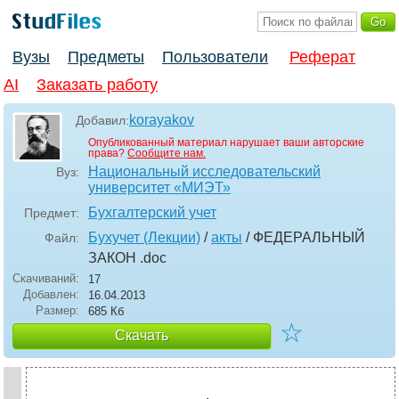
Вузы
Предметы
Пользователи
Реферат
AI
Заказать работу
korayakov
Добавил:
Опубликованный материал нарушает ваши авторские
права?
Сообщите нам.
Национальный исследовательский
Вуз:
университет «МИЭТ»
Бухгалтерский учет
Предмет:
Бухучет (Лекции)
/
акты
/ ФЕДЕРАЛЬНЫЙ
Файл:
ЗАКОН
.doc
Скачиваний:
17
Добавлен:
16.04.2013
Размер:
685 Кб
☆
Скачать