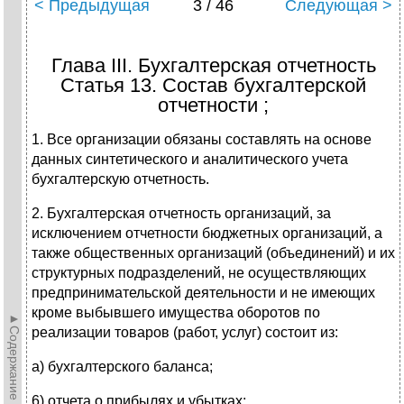
< Предыдущая
3 / 46
Следующая >
Глава III. Бухгалтерская отчетность
Статья 13. Состав бухгалтерской
отчетности ;
1. Все организации обязаны составлять на основе
данных синтетического и аналитического учета
бухгалтерскую отчетность.
2. Бухгалтерская отчетность организаций, за
исключением отчетности бюд­жетных организаций, а
также общественных организаций (объединений) и их
структурных подразделений, не осуществляющих
предпринимательской деятель­ности и не имеющих
кроме выбывшего имущества оборотов по
►Содержание►
реализации това­ров (работ, услуг) состоит из:
а) бухгалтерского баланса;
6) отчета о прибылях и убытках;