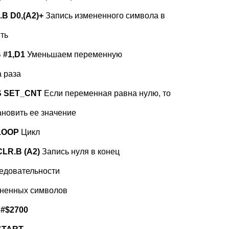
B D0,(A2)+
Запись измененного символа в
ять
 #1,D1
Уменьшаем переменную
а раза
S SET_CNT
Если переменная равна нулю, то
ановить ее значение
LOOP
Цикл
CLR.B (A2)
Запись нуля в конец
ледовательности
ененных символов
#$2700