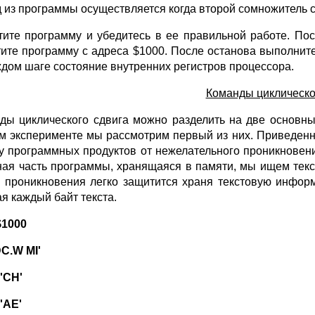
 из программы осуществляется когда второй сомножитель с
тите программу и убедитесь в ее правильной работе. Пос
тите программу с адреса $1000. После останова выполни
ждом шаге состояние внутренних регистров процессора.
Команды циклическог
ды циклического сдвига можно разделить на две основные
м эксперименте мы рассмотрим первый из них. Приведенн
у программных продуктов от нежелательного проникновения
ная часть программы, хранящаяся в памяти, мы ищем текс
о проникновения легко защитится храня текстовую инфор
ая каждый байт текста.
$1000
C.W MI'
'CH'
'AE'