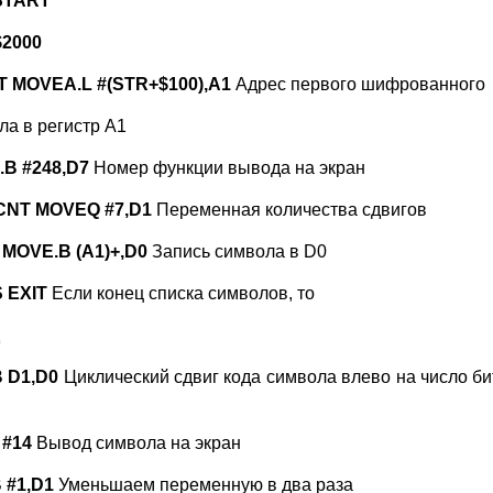
START
$2000
 MOVEA.L #(STR+$100),A1
Адрес первого шифрованного
ла в регистр А1
.B #248,D7
Номер функции вывода на экран
CNT MOVEQ #7,D1
Переменная количества сдвигов
MOVE.B (A1)+,D0
Запись символа в D0
 EXIT
Если конец списка символов, то
B D1,D0
Циклический сдвиг кода символа влево на число б
 #14
Вывод символа на экран
 #1,D1
Уменьшаем переменную в два раза