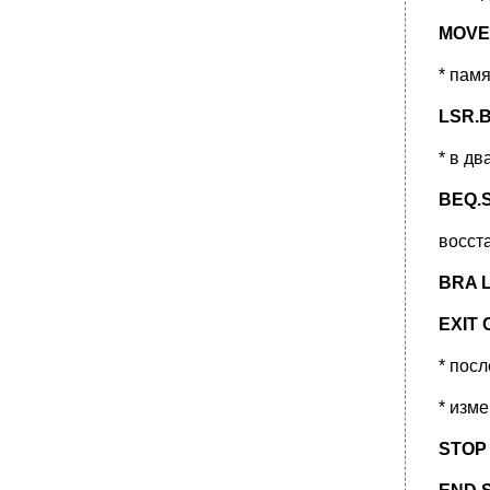
MOVE.
* пам
LSR.B
* в дв
BEQ.
восст
BRA 
EXIT 
* пос
* изм
STOP 