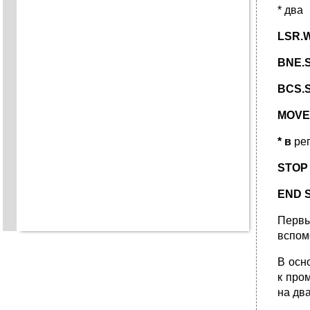
* два
LSR.W
BNE.
BCS.
MOVE
* в
рег
STOP 
END 
Первы
вспом
В осн
к про
на дв