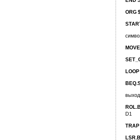
END 
ORG 
START
симво
MOVE
SET_
LOOP 
BEQ.S
выход
ROL.
D1
TRAP
LSR.B