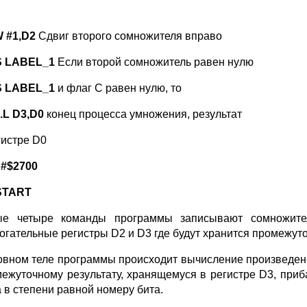
 #1,D2
Сдвиг второго сомножителя вправо
S LABEL_1
Если второй сомножитель равен нулю
S LABEL_1
и флаг С равен нулю, то
.L D3,D0
конец процесса умножения, результат
истре D0
#$2700
START
е четыре команды программы записывают сомножите
огательные регистры D2 и D3 где будут хранится промежут
овном теле программы происходит вычисление произведени
межуточному результату, хранящемуся в регистре D3, при
а в степени равной номеру бита.