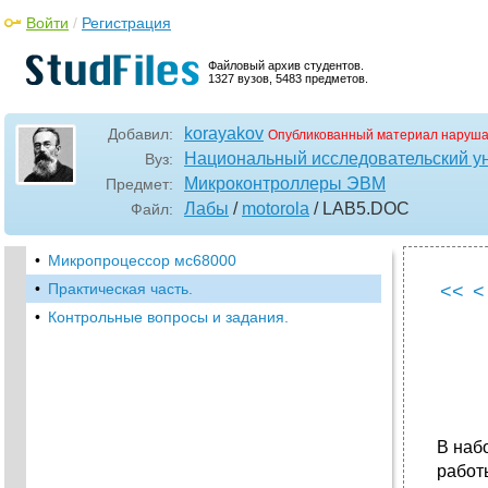
Войти
/
Регистрация
Файловый архив студентов.
1327 вузов, 5483 предметов.
korayakov
Добавил:
Опубликованный материал наруша
Национальный исследовательский у
Вуз:
Микроконтроллеры ЭВМ
Предмет:
Лабы
/
motorola
/ LAB5
.DOC
Файл:
•
Микропроцессор мс68000
•
Практическая часть.
<<
<
•
Контрольные вопросы и задания.
В наб
работ