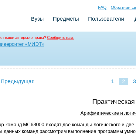
FAQ
Обратная св
Вузы
Предметы
Пользователи
ет ваши авторские права?
Сообщите нам.
ниверситет «МИЭТ»
 Предыдущая
1
2
3
Практическая 
Арифметические и логич
ор команд МС68000 входят две команды логического и две
ы данных команд рассмотрим выполнение программы умнож