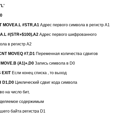
'L'
0
T MOVEA.L #STR,A1
Адрес первого символа в регистр А1
.L #(STR+$100),A2
Адрес первого шифрованного
ола в регистр А2
CNT MOVEQ #7,D1
Переменная количества сдвигов
MOVE.B (A1)+,D0
Запись символа в D0
 EXIT
Если конец списка , то выход
B D1,D0
Циклический сдвиг кода символа
во на число бит,
еделяемое содержимым
шего байта регистра D1