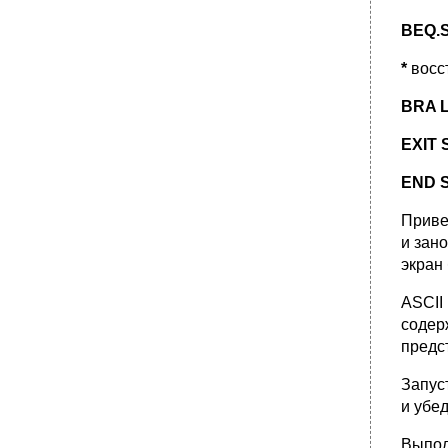
BEQ.
*
восс
BRA 
EXIT 
END 
Приве
и зан
экран
ASCII
содер
предс
Запус
и убе
Выпол