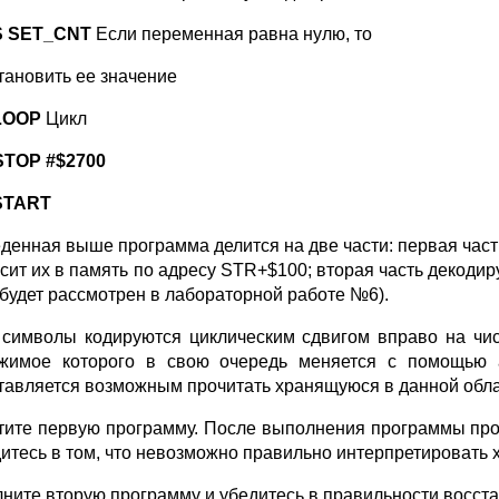
S SET_CNT
Если переменная равна нулю, то
тановить ее значение
LOOP
Цикл
STOP #$2700
START
денная выше программа делится на две части: первая част
осит их в память по адресу STR+$100; вторая часть декоди
 будет рассмотрен в лабораторной работе №6).
 символы кодируются циклическим сдвигом вправо на чи
жимое которого в свою очередь меняется с помощью а
тавляется возможным прочитать хранящуюся в данной обл
тите первую программу. После выполнения программы про
дитесь в том, что невозможно правильно интерпретироват
ните вторую программу и убедитесь в правильности восст