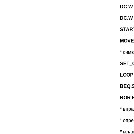
DC.W 
DC.W 
STAR
MOVEA
* симв
SET_
LOOP 
BEQ.S
ROR.
* впра
* опр
*
млад