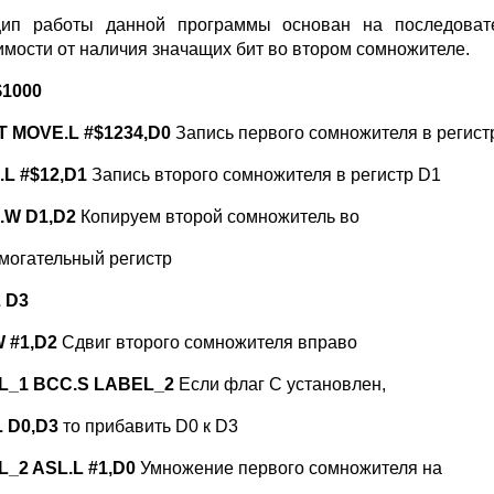
ип работы данной программы основан на последоват
имости от наличия значащих бит во втором сомножителе.
$1000
 MOVE.L #$1234,D0
Запись первого сомножителя в регист
L #$12,D1
Запись второго сомножителя в регистр D1
.W D1,D2
Копируем второй сомножитель во
омогательный регистр
 D3
 #1,D2
Сдвиг второго сомножителя вправо
L_1 BCC.S LABEL_2
Если флаг С установлен,
L D0,D3
то прибавить D0 к D3
_2 ASL.L #1,D0
Умножение первого сомножителя на