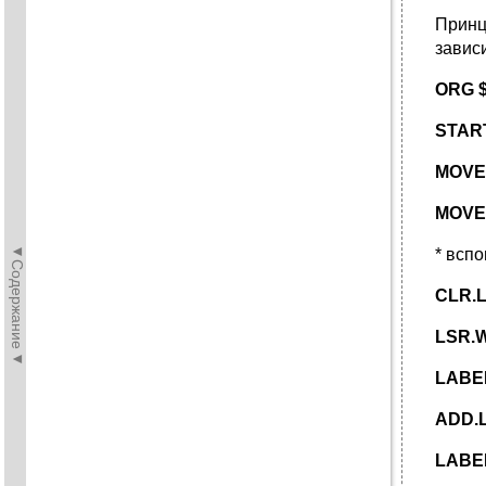
Принц
завис
ORG 
START
MOVE.
MOVE
◄Содержание◄
* всп
CLR.L
LSR.W
LABE
ADD.
LABEL