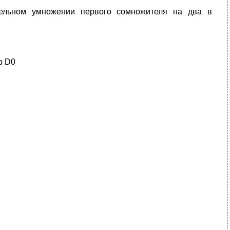
ельном умножении первого сомножителя на два в
р
D0