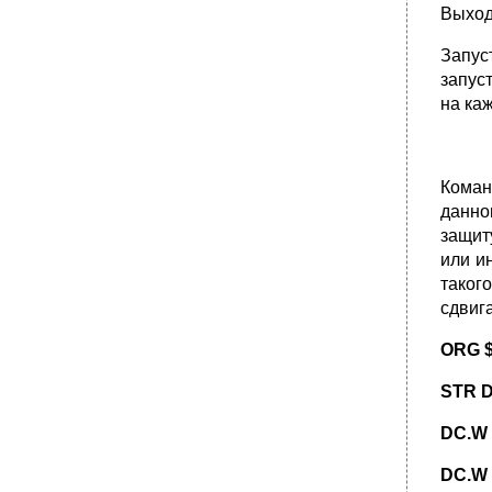
Выход
Запус
запус
на ка
Коман
данно
защит
или и
таког
сдвиг
ORG 
STR D
DC.W 
DC.W 