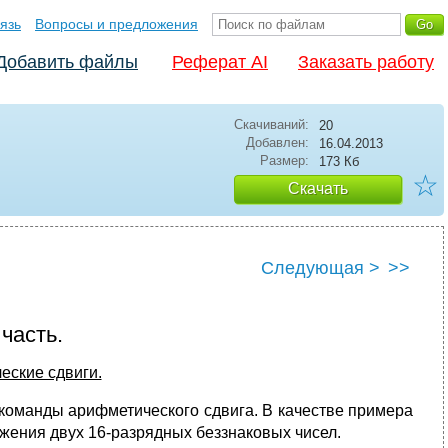
язь
Вопросы и предложения
Добавить файлы
Реферат AI
Заказать работу
Скачиваний:
20
Добавлен:
16.04.2013
Размер:
173 Кб
☆
Скачать
Следующая >
>>
часть.
еские сдвиги.
 команды арифметического сдвига. В качестве примера
ения двух 16-разрядных беззнаковых чисел.