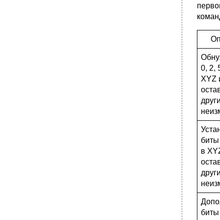
перво
коман
Оп
Обну
0, 2, 
XYZ 
оста
друг
неиз
Уста
биты 
в XY
оста
друг
неиз
Допо
биты 