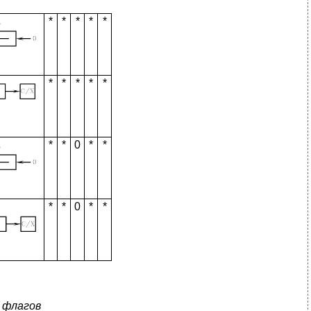
*
*
*
*
*
*
*
*
*
*
*
*
0
*
*
*
*
0
*
*
 флагов