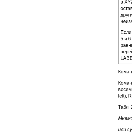
в XY
оста
друг
неиз
Если 
5 и 6
равн
пере
LABE
Коман
Коман
восемь 
left), 
Табл. 
Мнемо
или с