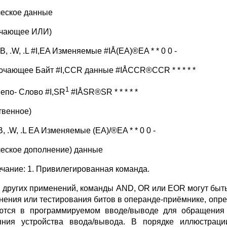
ческое данные
чающее ИЛИ)
B, .W, .L #I,EA Изменяемые #IÅ(EA)®EA * * 0 0 -
ючающее Байт #I,CCR данные #IÅCCR®CCR * * * * *
1
епо- Слово #I,SR
#IÅSR®SR * * * * *
твенное)
, .W, .L EA Изменяемые (EA)/®EA * * 0 0 -
ческое дополнение) данные
чание: 1. Привилегированная команда.
 других применений, команды AND, OR или EOR могут быть
нения или тестирования битов в операнде-приёмнике, опре
ются в программируемом вводе/выводе для обращения 
яния устройства ввода/вывода. В порядке иллюстрац