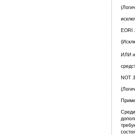
(Логи
исклю
EORI .
(Искл
ИЛИ н
средс
NOT .B
(Логи
Приме
Среди
допол
требу
состо