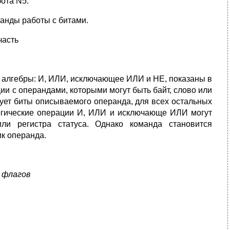
ота N5.
манды работы с битами.
часть
й алгебры: И, ИЛИ, исключающее ИЛИ и НЕ, показаны в
и с операндами, которыми могут быть байт, слово или
ует биты описываемого операнда, для всех остальных
Логические операции И, ИЛИ и исключающе ИЛИ могут
и регистра статуса. Однако команда становится
ик операнда.
 флагов