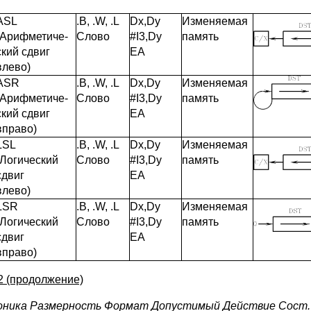
ASL
.B, .W, .L
Dx,Dy
Изменяемая
(Арифметиче-
Слово
#I3,Dy
память
ский сдвиг
EA
влево)
ASR
.B, .W, .L
Dx,Dy
Изменяемая
(Арифметиче-
Слово
#I3,Dy
память
ский сдвиг
EA
вправо)
LSL
.B, .W, .L
Dx,Dy
Изменяемая
(Логический
Слово
#I3,Dy
память
сдвиг
EA
влево)
LSR
.B, .W, .L
Dx,Dy
Изменяемая
(Логический
Слово
#I3,Dy
память
сдвиг
EA
вправо)
 2 (продолжение)
ника Размерность Формат Допустимый Действие Сост.