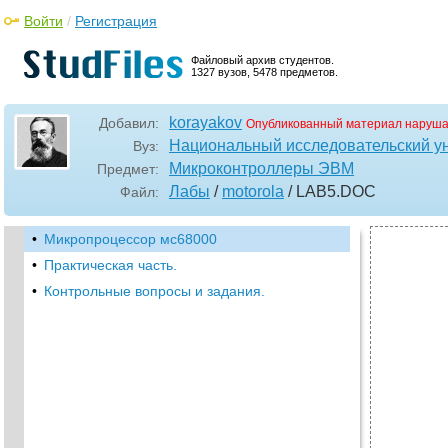
Войти
/
Регистрация
Файловый архив студентов.
1327 вузов, 5478 предметов.
korayakov
Добавил:
Опубликованный материал наруша
Национальный исследовательский у
Вуз:
Микроконтроллеры ЭВМ
Предмет:
Лабы
/
motorola
/ LAB5
.DOC
Файл:
•
Микропроцессор мс68000
•
Практическая часть.
•
Контрольные вопросы и задания.