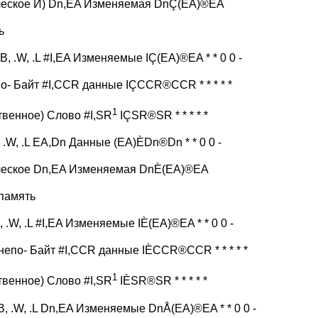
ческое И) Dn,EA Изменяемая DnÇ(EA)®EA
ь
B, .W, .L #I,EA Изменяемые IÇ(EA)®EA * * 0 0 -
по- Байт #I,CCR данные IÇCCR®CCR * * * * *
1
твенное) Слово #I,SR
IÇSR®SR * * * * *
 .W, .L EA,Dn Данные (EA)ÈDn®Dn * * 0 0 -
ческое Dn,EA Изменяемая DnÈ(EA)®EA
память
, .W, .L #I,EA Изменяемые IÈ(EA)®EA * * 0 0 -
непо- Байт #I,CCR данные IÈCCR®CCR * * * * *
1
твенное) Слово #I,SR
IÈSR®SR * * * * *
B, .W, .L Dn,EA Изменяемые DnÅ(EA)®EA * * 0 0 -