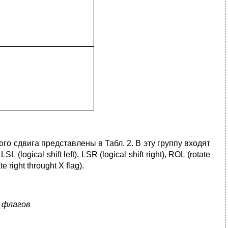
 сдвига представлены в Табл. 2. В эту группу входят
SL (logical shift left), LSR (logical shift right), ROL (rotate
e right throught X flag).
 флагов