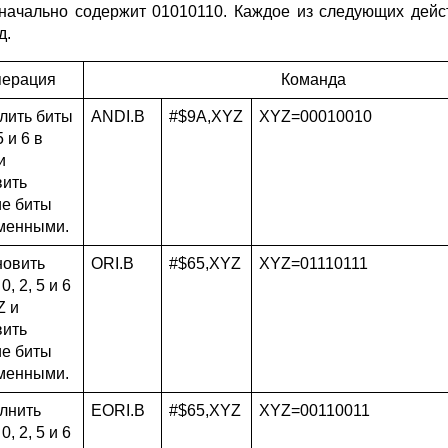
начально содержит 01010110. Каждое из следующих дей
д.
ерация
Команда
лить биты
ANDI.B
#$9A,XYZ
XYZ=00010010
5 и 6 в
и
вить
ие биты
менными.
новить
ORI.B
#$65,XYZ
XYZ=01110111
0, 2, 5 и 6
Z и
вить
ие биты
менными.
лнить
EORI.B
#$65,XYZ
XYZ=00110011
0, 2, 5 и 6