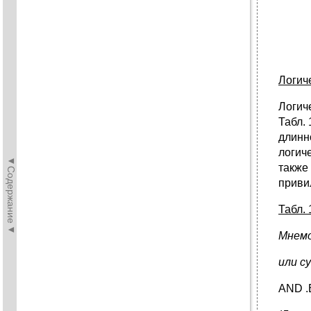
Логич
Логич
Табл.
длинн
логич
◄Содержание◄
также
приви
Табл. 
Мнемо
или с
AND .B