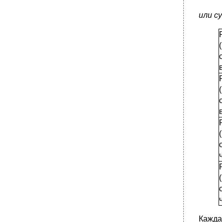
или с
Кажда