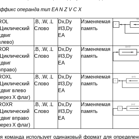
уффикс операнда тип EA N Z V C X
ROL
.B, .W, .L
Dx,Dy
Изменяемая
(Циклический
Слово
#I3,Dy
память
сдвиг
EA
влево)
ROR
.B, .W, .L
Dx,Dy
Изменяемая
(Циклический
Слово
#I3,Dy
память
сдвиг
EA
вправо)
ROXL
.B, .W, .L
Dx,Dy
Изменяемая
(Циклический
Слово
#I3,Dy
память
сдвиг влево
EA
через Х флаг)
ROXR
.B, .W, .L
Dx,Dy
Изменяемая
(Циклический
Слово
#I3,Dy
память
сдвиг вправо
EA
через Х флаг)
я команда использует одинаковый формат для определения