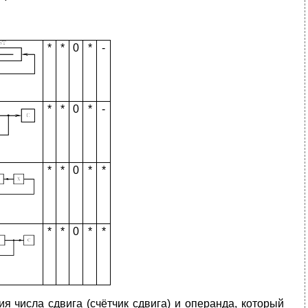
*
*
0
*
-
*
*
0
*
-
*
*
0
*
*
*
*
0
*
*
 числа сдвига (счётчик сдвига) и операнда, который