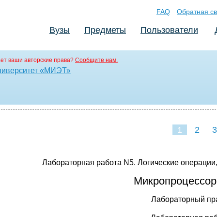
FAQ
Обратная св
Вузы
Предметы
Пользователи
ет ваши авторские права?
Сообщите нам.
ниверситет «МИЭТ»
1
2
3
Лабораторная работа N5. Логические операции,
Микропроцессор
Лабораторный пр