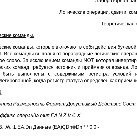
Лабораторная раб
Логические операции, сдвиги, ко
Теоретическая 
еские команды.
еские команды, которые включают в себя действия булево
 1. Все команды выполняют поразрядные логические операци
ое слово. За исключением команды NOT, которая инвертир
еских команд требуется источник и приёмник операнда. 
 быть выполнены с содержимым регистра условий ил
легированной, когда регистр статуса определён как приёмн
1
ника Размерность Формат Допустимый Действие Сост.
уффикс операнда тип EA N Z V C X
, .W, .L EA,Dn Данные (EA)ÇDn®Dn * * 0 0 -