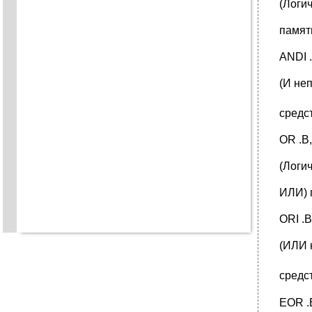
(Логи
памят
ANDI .
(И не
средс
OR .B,
(Логи
ИЛИ) 
ORI .B
(ИЛИ 
средс
EOR .