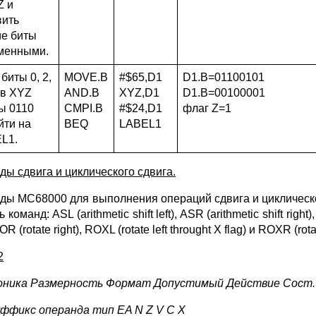
Z и
вить
ие биты
менными.
биты 0, 2,
MOVE.B
#$65,D1
D1.B=01100101
 в XYZ
AND.B
XYZ,D1
D1.B=00100001
ы 0110
CMPI.B
#$24,D1
флаг Z=1
йти на
BEQ
LABEL1
L1.
ды сдвига и циклического сдвига.
ды МС68000 для выполнения операций сдвига и циклического
команд: ASL (arithmetic shift left), ASR (arithmetic shift right), L
ROR (rotate right), ROXL (rotate left throught X flag) и ROXR (rotat
2
ника Размерность Формат Допустимый Действие Сост.
уффикс операнда тип EA N Z V C X