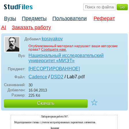
Вузы
Предметы
Пользователи
Реферат
AI
Заказать работу
korayakov
Добавил:
Опубликованный материал нарушает ваши авторские
права?
Сообщите нам.
Национальный исследовательский
Вуз:
университет «МИЭТ»
[НЕСОРТИРОВАННОЕ]
Предмет:
Cadence
/
DSD2
/ Lab7
.pdf
Файл:
Скачиваний:
30
Добавлен:
16.04.2013
Размер:
225 Кб
☆
Скачать
Лабораторная работа №7.
Моделирование схемы с учетом экстрагированных паразитных элементов.
Задание