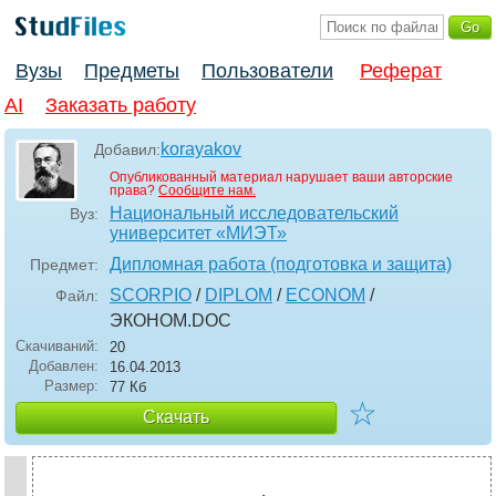
Вузы
Предметы
Пользователи
Реферат
AI
Заказать работу
korayakov
Добавил:
Опубликованный материал нарушает ваши авторские
права?
Сообщите нам.
Национальный исследовательский
Вуз:
университет «МИЭТ»
Дипломная работа (подготовка и защита)
Предмет:
SCORPIO
/
DIPLOM
/
ECONOM
/
Файл:
ЭКОНОМ
.DOC
Скачиваний:
20
Добавлен:
16.04.2013
Размер:
77 Кб
☆
Скачать