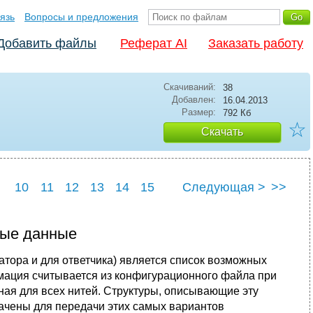
язь
Вопросы и предложения
Добавить файлы
Реферат AI
Заказать работу
Скачиваний:
38
Добавлен:
16.04.2013
Размер:
792 Кб
☆
Скачать
10
11
12
13
14
15
Следующая >
>>
0
21
22
ные данные
тора и для ответчика) является список возможных
мация считывается из конфигурационного файла при
ная для всех нитей. Структуры, описывающие эту
ачены для передачи этих самых вариантов