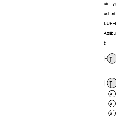
Содержание
uint ty
ushort
BUFFE
Attrib
};