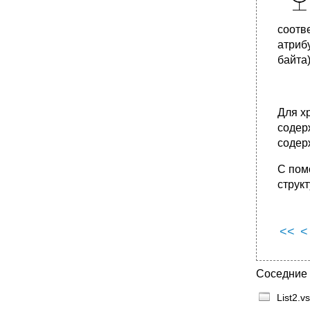
соотв
атриб
байта
Для х
содер
содер
С пом
струк
<<
<
Соседние
List2.v