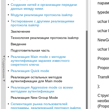
парам
•
Создание нитей и организации передачи
данных между ними.
typede
•
Модули реализации протокола isakmp
•
Тестирование с другими реализациями
uchar 
протокола isakmp
uchar 
Заключение
Технология реализации протокола isakmp
NewGr
Введение
uchar 
Подготовительная часть
◄Содержание◄
•
Реализация Main mode c методом
Propos
аутентификации заранее известного
секретного ключа
Propos
•
Реализация Quick mode
Transf
Реализация остальных методов
аутентификации для Main mode
};
•
Реализация Aggressive mode со всеми
методами аутентификации
Струк
Реализация New Group Mode
необх
•
Сегментация рынка пользователей
(Propo
программы, реализующей протокол isakmp