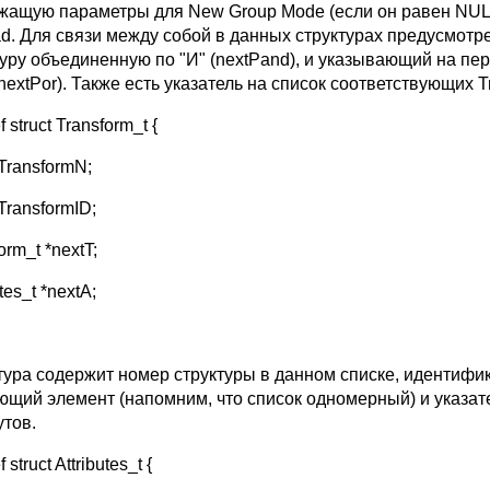
жащую параметры для New Group Mode (если он равен NULL
ad. Для связи между собой в данных структурах предусмот
туру объединенную по "И" (nextPand), и указывающий на пе
extPor). Также есть указатель на список соответствующих Tr
f struct Transform_t {
TransformN;
TransformID;
orm_t *nextT;
utes_t *nextA;
тура содержит номер структуры в данном списке, идентифик
ющий элемент (напомним, что список одномерный) и указат
утов.
 struct Attributes_t {