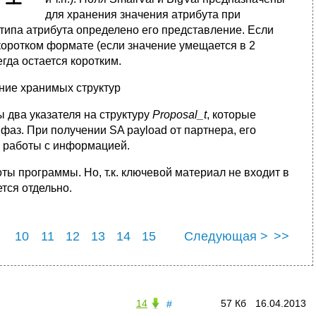
для хранения значения атрибута при
типа атрибута определено его представление. Если
 коротком формате (если значение умещается в 2
гда остается коротким.
ние хранимых структур
 два указателя на структуру
Proposal_t
, которые
фаз. При получении SA payload от партнера, его
а работы с информацией.
ты программы. Но, т.к. ключевой материал не входит в
тся отдельно.
10
11
12
13
14
15
Следующая >
>>
0
21
22
14
57 Кб
16.04.2013
#