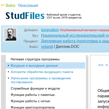
Модуль хранения основной ключевой
Войти
/
Регистрация
информации
•
Модуль обработки сетевого трафика
Файловый архив студентов.
1327 вузов, 5478 предметов.
Модуль isakmp
Модуль хранения ключевой информации
korayakov
isakmp
Добавил:
Опубликованный материал наруша
Национальный исследовательский у
Вуз:
Разработка общей структуры программы
Дипломная работа (подготовка и защ
Предмет:
Что такое нить (thread)?
voland
/ Диплом
.DOC
Файл:
•
Механизм обмена информации между
нитями
Нитевая структура программы
<<
<
•
Входные и выходные данные
•
Алгоритм обработки входящего пакета
•
Написание программы и проведение
тестирования
Служебные функции и модули.
Общим
Функции работы с памятью.
парам
Функции работы с сетью.
запус
инфор
Функции криптоалгоритмов.