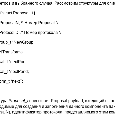
етров и выбранного случая. Рассмотрим структуры для оп
f struct Proposal_t {
ProposalN; /* Номер Proposal */
ProtocolID; /* Номер протокола */
oup_t *NewGroup;
NTransforms;
al_t *nextPor;
al_t *nextPand;
orm_t *nextT;
тура
Proposal_t
описывает Proposal payload, входящий в сос
одимые для создания и заполнения данного компонента па
salN), идентификатор протокола, представляемого этим комп