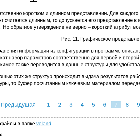
етственно коротком и длинном представлении. Для каждого 
ут считается длинным, то допускается его представление в
). Но обратное утверждение не верно – короткий атрибут все
Рис. 11. Графическое представле
ранения информации из конфигурации в программе описаны
жат набор параметров соответственно для первой и второй 
жимое также переводится в данные структуры для удобств
ощью этих же структур происходит выдача результатов рабо
туры, то буфер посчитанным ключевым материалом передае
 Предыдущая
1
2
3
4
5
6
7
8
9
16
17
18
19
2
 файлы в папке
voland
sd