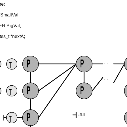
pe;
 SmallVal;
R BigVal;
utes_t *nextA;