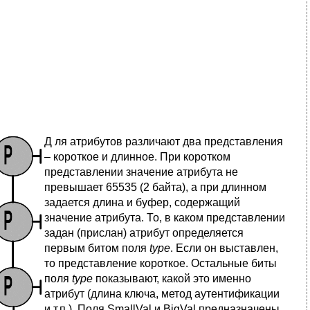
Д
ля атрибутов различают два представления
– короткое и длинное. При коротком
представлении значение атрибута не
превышает 65535 (2 байта), а при длинном
задается длина и буфер, содержащий
значение атрибута. То, в каком представлении
задан (прислан) атрибут определяется
первым битом поля
type
. Если он выставлен,
то представление короткое. Остальные биты
поля
type
показывают, какой это именно
атрибут (длина ключа, метод аутентификации
и т.п.). Поля SmallVal и BigVal предназначены