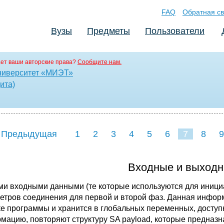
FAQ
Обратная св
Вузы
Предметы
Пользователи
ет ваши авторские права?
Сообщите нам.
ниверситет «МИЭТ»
ита)
 Предыдущая
1
2
3
4
5
6
7
8
9
16
17
18
19
2
Входные и выход
и входными данными (те которые используются для инициа
етров соединения для первой и второй фаз. Данная инфор
ке программы и хранится в глобальных переменных, доступ
мацию, повторяют структуру SA payload, которые предназн