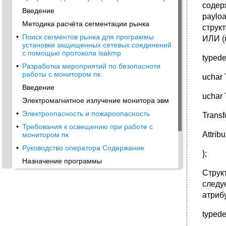
содер
Введение
paylo
Методика расчёта сегментации рынка
струк
•
Поиск сегментов рынка для программы
ИЛИ (n
установки защищенных сетевых соединений
с помощью протокола isakmp
typede
•
Разработка мероприятий по безопасноти
работы с монитором пк.
uchar 
Введение
uchar 
Электромагнитное излучение монитора эвм
•
Электроопасность и пожароопасность
Transf
•
Требования к освещению при работе с
Attrib
монитором пк
•
Руководство оператора Содержание
};
Назначение программы
Струк
Структура конфигурационного файла
следу
•
Структура файла протокола
атриб
Сообщения об ошибках
Текст программы Аннотация
typedef