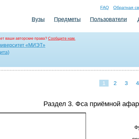
FAQ
Обратная св
Вузы
Предметы
Пользователи
ет ваши авторские права?
Сообщите нам.
ниверситет «МИЭТ»
ита)
1
2
3
4
Раздел 3. Фса приёмной афар
Ф