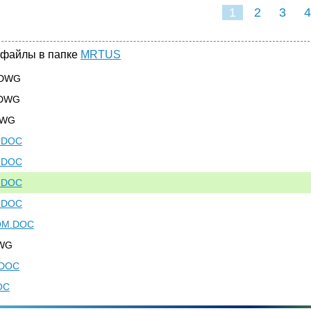
1
2
3
4
 файлы в папке
MRTUS
.DWG
.DWG
DWG
.DOC
.DOC
.DOC
.DOC
OM.DOC
WG
.DOC
OC