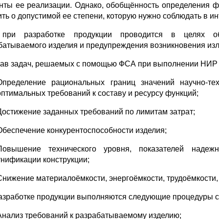
нты ее реализации. Однако, обобщённость определения ф
ить о допустимой ее степени, которую нужно соблюдать в 
при разработке продукции проводится в целях обе
батываемого изделия и предупреждения возникновения изли
тав задач, решаемых с помощью ФСА при выполнении НИР и
Определение рациональных границ значений научно-те
оптимальных требований к составу и ресурсу функций;
Достижение заданных требований по лимитам затрат;
Обеспечение конкурентоспособности изделия;
Повышение технического уровня, показателей надежно
унификации конструкции;
Снижение материалоёмкости, энергоёмкости, трудоёмкости, 
азработке продукции выполняются следующие процедуры с
Анализ требований к разрабатываемому изделию;