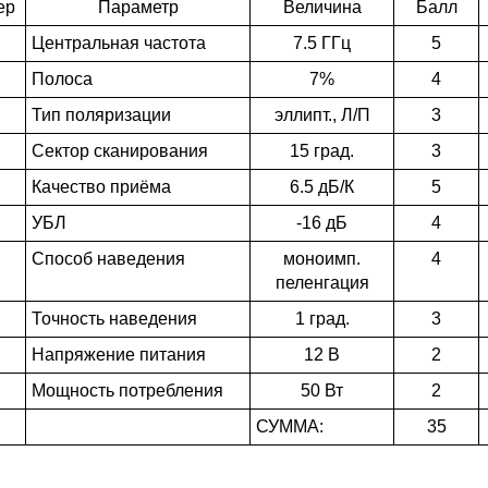
ер
Параметр
Величина
Балл
Центральная частота
7.5 ГГц
5
Полоса
7%
4
Тип поляризации
эллипт., Л/П
3
Сектор сканирования
15 град.
3
Качество приёма
6.5 дБ/К
5
УБЛ
-16 дБ
4
Способ наведения
моноимп.
4
пеленгация
Точность наведения
1 град.
3
Напряжение питания
12 В
2
Мощность потребления
50 Вт
2
СУММА:
35