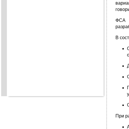
вариа
говор
ФСА 
разра
В сос
При р