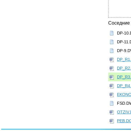
Соседние
DP-10
DP-11
DP-9.
DP_R1
DP_R2
DP_R3
DP_R4
EKON
FSD.D
OTZIV
PEB.D