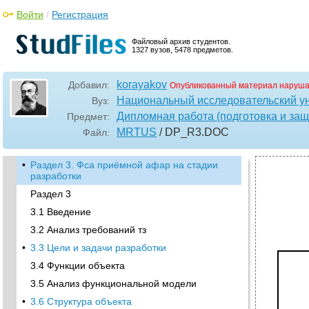
Войти
/
Регистрация
Файловый архив студентов.
1327 вузов, 5478 предметов.
korayakov
Добавил:
Опубликованный материал наруша
Национальный исследовательский у
Вуз:
Дипломная работа (подготовка и защ
Предмет:
MRTUS
/ DP_R3
.DOC
Файл:
•
Раздел 3. Фса приёмной афар на стадии
разработки
Раздел 3
3.1 Введение
3.2 Анализ требований тз
•
3.3 Цели и задачи разработки
3.4 Функции объекта
3.5 Анализ функциональной модели
•
3.6 Структура объекта