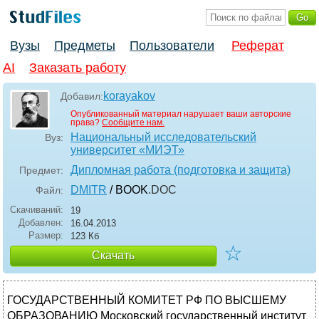
Вузы
Предметы
Пользователи
Реферат
AI
Заказать работу
korayakov
Добавил:
Опубликованный материал нарушает ваши авторские
права?
Сообщите нам.
Национальный исследовательский
Вуз:
университет «МИЭТ»
Дипломная работа (подготовка и защита)
Предмет:
DMITR
/ BOOK
.DOC
Файл:
Скачиваний:
19
Добавлен:
16.04.2013
Размер:
123 Кб
☆
Скачать
ГОСУДАРСТВЕННЫЙ КОМИТЕТ РФ ПО ВЫСШЕМУ
ОБРАЗОВАНИЮ Московский государственный институт