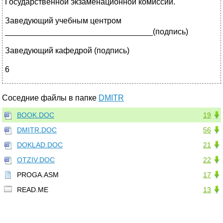
Государственной экзаменационной комиссии.
Заведующий учебным центром
_________________________________(подпись)
Заведующий кафедрой
(подпись)
6
Соседние файлы в папке
DMITR
BOOK.DOC
19
DMITR.DOC
56
DOKLAD.DOC
21
OTZIV.DOC
22
PROGA.ASM
17
READ.ME
13