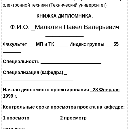
электронной техники (Технический университет)
КНИЖКА ДИПЛОМНИКА.
Ф.И.О.
_Малютин Павел Валерьевич
___________
Факультет
___МП и ТК_
____
Индекс группы
___55
_______
Специальность
_
______________________
Специализация (кафедра)
_
___________________________
Начало дипломного проектирования
_28 Февраля
1999 г._____
Контрольные сроки просмотра проекта на кафедре:
1 просмотр
___________
2 просмотр
___________
дата дата