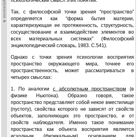
►Содержание►
психологический смысл этих понятий.
Так, с философской точки зрения “пространство”
определяется как “форма бытия материи,
характеризующая ее протяженность, структурность,
сосуществование и взаимодействие элементов во
всех материальных системах” (Философский
энциклопедический словарь, 1983. С.541).
Однако с точки зрения психологии восприятия
пространство окружающего мира, точнее его
пространственность, может рассматриваться в
четырех смыслах:
1. По аналогии
с абсолютным пространством
(в
физике Ньютона). Образно говоря, такое
пространство представляет собой некое вместилище
(пустоту), свойства которого не зависят от свойств
объектов, заполняющих это пространство, и от
свойств наблюдателя. Именно такое понимание
пространства как объекта восприятия является
исходным (физикальным) основанием для