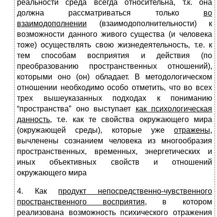
реальности среда всегда относительна, т.к. она
должна рассматриваться только
во
взаимодополнении
(взаимодополнительности) к
возможности данного живого существа (и человека
тоже) осуществлять свою жизнедеятельность, т.е. к
тем способам восприятия и действия (по
преобразованию пространственных отношений),
которыми оно (он) обладает. В методологическом
отношении необходимо особо отметить, что во всех
трех вышеуказанных подходах к пониманию
“пространства” оно выступает
как психологическая
данность
, т.е. как те свойства окружающего мира
(окружающей среды), которые уже
отражены,
вычленены сознанием человека из многообразия
пространственных, временных, энергетических и
иных объективных свойств и отношений
окружающего мира
4. Как
продукт непосредственно-чувственного
пространственного восприятия
, в котором
реализована возможность психического отражения