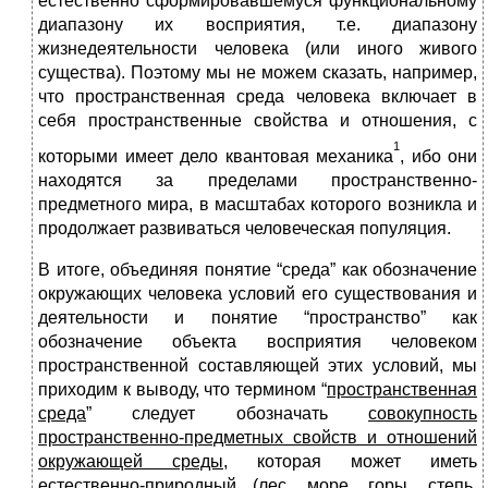
естественно сформировавшемуся функциональному
диапазону их восприятия, т.е. диапазону
жизнедеятельности человека (или иного живого
существа). Поэтому мы не можем сказать, например,
что пространственная среда человека включает в
себя пространственные свойства и отношения, с
1
которыми имеет дело квантовая механика
, ибо они
находятся за пределами пространственно-
предметного мира, в масштабах которого возникла и
продолжает развиваться человеческая популяция.
В итоге, объединяя понятие “среда” как обозначение
окружающих человека условий его существования и
деятельности и понятие “пространство” как
обозначение объекта восприятия человеком
пространственной составляющей этих условий, мы
приходим к выводу, что термином “
пространственная
среда
” следует обозначать
совокупность
пространственно-предметных свойств и отношений
окружающей среды
, которая может иметь
естественно
-
природный
(лес, море, горы, степь,