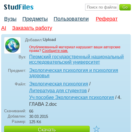
Вузы
Предметы
Пользователи
Реферат
AI
Заказать работу
Upload
Добавил:
Опубликованный материал нарушает ваши авторские
права?
Сообщите нам.
Пермский государственный национальный
Вуз:
исследовательский университет
Экологическая психология и психология
Предмет:
здоровья
Экологическая психология
/
Файл:
Литература для студентов
/
Уч пособие Экологическая психология
/ 4.
ГЛАВА 2
.doc
Скачиваний:
66
Добавлен:
30.03.2015
Размер:
125 Кб
☆
Скачать