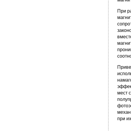
датчиков
При р
•
2. Приемники излучения фотоэлектрических
датчиков
магни
сопро
•
3. Применение фотоэлектрических датчиков
закон
•
1. Принцип действия и назначение
вмест
•
2. Излучатели ультразвуковых колебаний
магни
•
3. Применение ультразвуковых датчиков
прони
•
1. Физические основы эффекта Холла и
соот
эффекта магнитосопротивления
2. Материалы для датчиков Холла и
Приве
датчиков магнитосопротивления
испол
•
3. Применение датчиков Холла и датчиков
намаг
магнитосопротивления
эффек
•
Коммутационные и электромеханические
мест 
элементы
полуп
1. Назначение. Основные понятия
фотоэ
2. Кнопки управления и тумблеры
механ
при их
•
3. Пакетные переключатели
•
4. Путевые и конечные выключатели