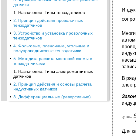
датчики
Индук
1. Назначение. Типы тензодатчиков
сопро
•
2. Принцип действия проволочных
тензодатчиков
Многи
•
3. Устройство и установка проволочных
тензодатчиков
автом
•
4. Фольговые, пленочные, угольные и
прово
полупроводниковые тензодатчики
индук
•
5. Методика расчета мостовой схемы с
насыщ
тензодатчиками
завис
1. Назначение. Типы электромагнитных
датчиков
В ряд
•
2. Принцип действия и основы расчета
элект
индуктивных датчиков
Закон
•
3. Дифференциальные (реверсивные)
индуктивные датчики
индуц
•
4. Трансформаторные датчики
•
5. Магнитоупругие датчики
•
6. Индукционные датчики
Для к
•
1. Принцип действия