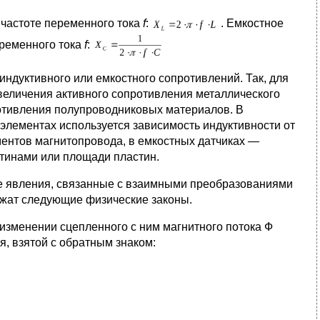
 частоте переменного тока
f
:
. Емкостное
еременного тока
f
:
ндуктивного или емкостного сопротивлений. Так, для
величения активного сопротивления металлического
отивления полупроводниковых материалов. В
 элементах используется зависимость индуктивности от
ентов магнитопровода, в емкостных датчиках —
стинами или площади пластин.
е явления, связанные с взаимными преобразованиями
лежат следующие физические законы.
 изменении сцепленного с ним магнитного потока Ф
, взятой с обратным знаком: