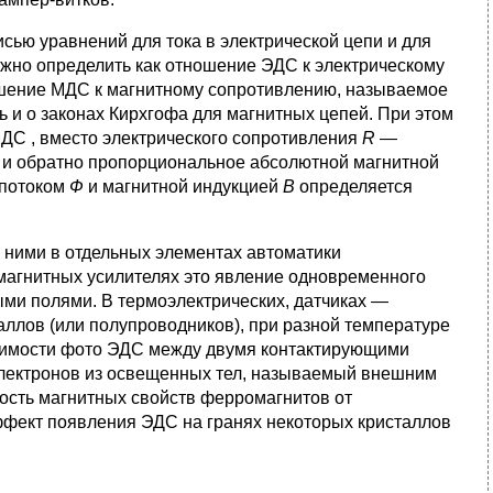
сью уравнений для тока в электрической цепи и для
можно определить как отношение ЭДС к электрическому
ошение МДС к магнитному сопротивлению, называемое
 и о законах Кирхгофа для магнитных цепей. При этом
ДС , вместо электрического сопротивления
R
—
и обратно пропорциональное абсолютной магнитной
 потоком
Ф
и магнитной индукцией
В
определяется
ними в отдельных элементах автоматики
 магнитных усилителях это явление одновременного
ми полями. В термоэлектрических, датчиках —
ллов (или полупроводников), при разной температуре
исимости фото ЭДС между двумя контактирующими
электронов из освещенных тел, называемый внешним
ость магнитных свойств ферромагнитов от
ффект появления ЭДС на гранях некоторых кристаллов