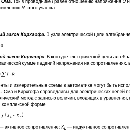
 Ома.
Ток в проводнике
I
равен отношению напряжения
U
н
тивлению
R
этого участка:
й закон Кирхгофа.
В узле электрической цепи алгебраич
й закон Кирхгофа.
В контуре электрической цепи алгеб
раической сумме падений напряжения на сопротивлениях, в
нты и измерительные схемы в автоматике могут быть испол
ы Ома и Кирхгофа справедливы для электрических цепей пе
лический метод с записью величин, входящих в уравнения,
в комплексной форме
—
активное сопротивление;
X
— индуктивное сопротивлен
L