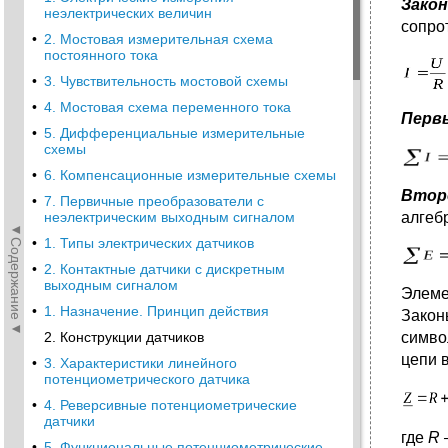
Закон
неэлектрических величин
сопро
•
2. Мостовая измерительная схема
постоянного тока
•
3. Чувствительность мостовой схемы
•
4. Мостовая схема переменного тока
Первы
•
5. Дифференциальные измерительные
схемы
•
6. Компенсационные измерительные схемы
Второ
•
7. Первичные преобразователи с
алгеб
неэлектрическим выходным сигналом
◄Содержание◄
•
1. Типы электрических датчиков
•
2. Контактные датчики с дискретным
выходным сигналом
Элеме
•
1. Назначение. Принцип действия
Закон
2. Конструкции датчиков
симво
цепи 
•
3. Характеристики линейного
потенциометрического датчика
•
4. Реверсивные потенциометрические
датчики
где
R
•
5. Функциональные потенциометрические