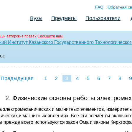
FAQ
Обратная св
Вузы
Предметы
Пользователи
аши авторские права?
Сообщите нам.
ий Институт Казанского Государственного Технологическог
doc
 Предыдущая
1
2
3
4
5
6
7
8
9
16
17
18
19
20
21
2. Физические основы работы электромех
а электромеханических и магнитных элементов, измеритель
рических и магнитных явлениях. Все эти элементы включают
ы прежде всего используются закон Ома и законы Кирхгофа