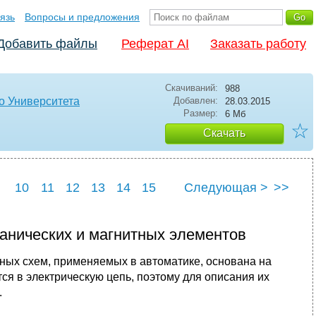
язь
Вопросы и предложения
Добавить файлы
Реферат AI
Заказать работу
Скачиваний:
988
о Университета
Добавлен:
28.03.2015
Размер:
6 Мб
☆
Скачать
10
11
12
13
14
15
Следующая >
>>
22
23
24
25
анических и магнитных элементов
ных схем, применяемых в автоматике, основана на
ся в электрическую цепь, поэтому для описания их
.