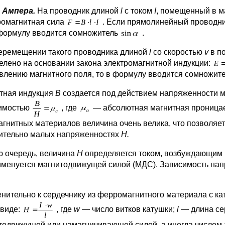
 Ампера.
На проводник длиной
l
с током
I
, помещенный в м
ромагнитная сила
. Если прямолинейный проводник
 формулу вводится сомножитель
.
еремещении такого проводника длиной
l
со скоростью
v
в п
елено на основании закона электромагнитной индукции:
влению магнитного поля, то в формулу вводится сомножите
тная индукция
В
создается под действием напряженности 
имостью
, где
— абсолютная магнитная проницае
агнитных материалов величина очень велика, что позволяе
ительно малых напряженностях
Н.
ю очередь, величина
Н
определяется током, возбуждающим 
именуется магнитодвижущей силой (МДС). Зависимость на
нительно к сердечнику из ферромагнитного материала с к
 виде:
, где
w
— число витков катушки;
l
— длина се
тодвижущей или намагничивающей силой, а иногда числом 