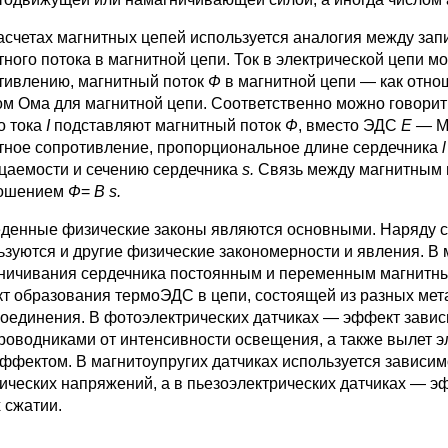
асчетах магнитных цепей используется аналогия между запи
тного потока в магнитной цепи. Ток в электрической цепи 
тивлению, магнитный поток
Ф
в магнитной цепи — как отн
ом Ома для магнитной цепи. Соответственно можно говорить
о тока
I
подставляют магнитный поток
Ф
, вместо ЭДС
Е —
М
тное сопротивление, пропорциональное длине сердечника
l
цаемости и сечению сердечника
s
.
Связь между магнитным
ношением
Ф
=
B
s
.
денные физические законы являются основными. Наряду с 
ьзуются и другие физические закономерности и явления. В
ничивания сердечника постоянным и переменным магнитны
т образования термоЭДС в цепи, состоящей из разных мета
соединения. В фотоэлектрических датчиках — эффект зав
роводниками от интенсивности освещения, а также вылет 
ффектом. В магнитоупругих датчиках используется зависим
ических напряжений, а в пьезоэлектрических датчиках — э
 сжатии.