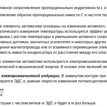
тивное сопротивление пропорционально индуктивности
L
и
тивление обратно пропорционально емкости
С
и частоте п
е элементы автоматики основаны на изменении активного, и
атического измерения температуры используется эффект у
дника с ростом температуры и уменьшения активного сопр
тивных датчиках, магнитных усилителях и некоторых других
ения магнитопровода или от взаимного перемещения элем
имость емкости конденсатора от расстояния между его пла
е элементов автоматики используются электромеханически
рической и механической энергии. В основе этих явлений 
 электромагнитной индукции.
В замкнутом контуре при
ируется ЭДС
е,
равная скорости изменения потокосцепления
атушки с числом витков
w
ЭДС
е
будет в
w
раз больше.