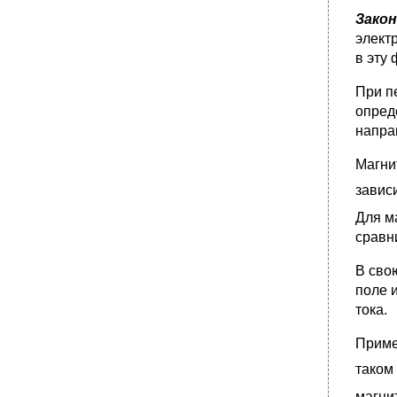
•
2. Устройство пьезодатчиков
Закон
элект
3. Чувствительность пьезодатчика и
требования к измерительной цепи
в эту
•
1. Принцип действия. Типы емкостных
датчиков
При п
опред
2. Характеристики и схемы включения
емкостных датчиков
напра
•
1. Назначение. Типы терморезисторов
Магни
2. Металлические терморезисторы
завис
•
3. Полупроводниковые терморезисторы
Для м
•
4. Собственный нагрев термисторов
сравн
•
5. Применение терморезисторов
•
1. Принцип действия
В сво
•
2. Материалы, применяемые для термопар
поле 
тока.
•
3. Измерение температуры с помощью
термопар
Приме
•
1. Назначение и принцип действия
таком
•
2. Устройство струнных датчиков
•
1. Назначение. Типы фотоэлектрических
магни