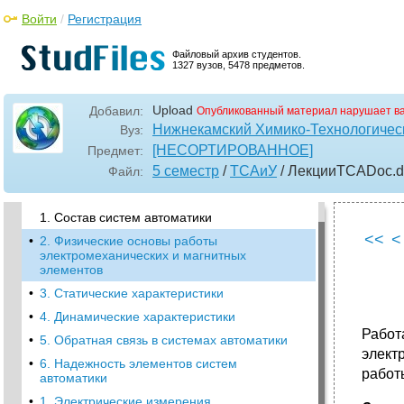
Войти
/
Регистрация
Файловый архив студентов.
1327 вузов, 5478 предметов.
Upload
Добавил:
Опубликованный материал нарушает в
Нижнекамский Химико-Технологическ
Вуз:
•
Основные определения и понятия
[НЕСОРТИРОВАННОЕ]
Предмет:
предмета технические средства.
5 семестр
/
ТСАиУ
/ ЛекцииТСАDoc
.
Файл:
•
Классификация элементов систем
автоматики
1. Состав систем автоматики
<<
<
•
2. Физические основы работы
электромеханических и магнитных
элементов
•
3. Статические характеристики
•
4. Динамические характеристики
Работ
•
5. Обратная связь в системах автоматики
элект
•
6. Надежность элементов систем
работ
автоматики
•
1. Электрические измерения