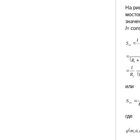
•
3. Применение датчиков Холла и датчиков
На рис
магнитосопротивления
мосто
•
Коммутационные и электромеханические
значе
элементы
I
= cons
1. Назначение. Основные понятия
2. Кнопки управления и тумблеры
•
3. Пакетные переключатели
•
4. Путевые и конечные выключатели
•
1. Режим работы контактов
•
2. Конструктивные типы контактов
•
3. Материалы контактов
или
•
1. Назначение. Принцип действия
•
2. Основные параметры и типы
электромагнитных реле
•
3. Электромагнитные реле постоянного тока
где
4. Последовательность работы
электромагнитного реле
•
5. Тяговая и механическая характеристики
электромагнитного реле