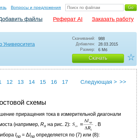
язь
Вопросы и предложения
Добавить файлы
Реферат AI
Заказать работу
Скачиваний:
988
о Университета
Добавлен:
28.03.2015
Размер:
6 Мб
☆
Скачать
1
12
13
14
15
16
17
Следующая >
>>
23
24
25
мостовой схемы
ошение приращения тока в измерительной диагонали
моста (например,
R
на рис. 2):
. В
x
рибора
I
= Δ
I
определяется по (7) или (8):
np
np