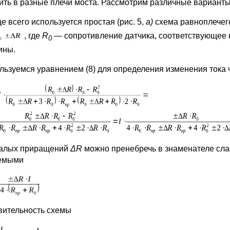
ить в разные плечи моста. Рассмотрим различные варианты 
е всего используется простая (рис. 5,
а)
схема равноплече
, где
R
— сопротивление датчика, соответствующее 
0
ины.
льзуемся уравнением (8) для определения изменения тока 
алых приращений
Δ
R
можно пренебречь в знаменателе с
емыми
вительность схемы