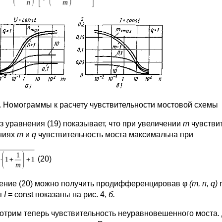
4. Номограммы к расчету чувствительности мостовой схемы
з уравнения (19) показывает, что при увеличении
т
чувстви
ниях
т
и
q
чувствительность моста максимальна при
(20)
ение (20) можно получить продифференцировав φ
(т, п,
q
)
я
I
= const показаны на рис. 4,
б.
отрим теперь чувствительность неуравновешенного моста