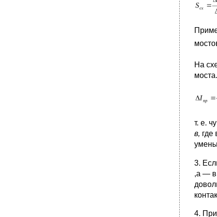
7. Bitbus
•
Общее заключение
Приме
Принципы построения увк
мосто
•
Современные управляющие
вычислительные комплексы
На схе
•
1. Классификация исполнительных
моста
устройств
•
2. Пневматические исполнительные
механизмы
•
3. Гидравлические исполнительные
механизмы
т. е. 
•
4. Электрические исполнительные
в,
где
механизмы с контактным управлением
умень
электродвигателем
•
5. Регулирующие органы
3. Ес
,а — 
довол
конта
4. Пр