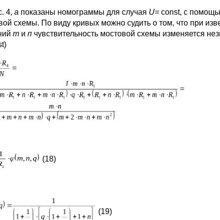
. 4,
а
показаны номограммы для случая
U
=
const, с помощ
вой схемы. По виду кривых можно судить о том, что при из
ний
т
и
п
чувствительность мостовой схемы изменяется нез
t)
(18)
(19)