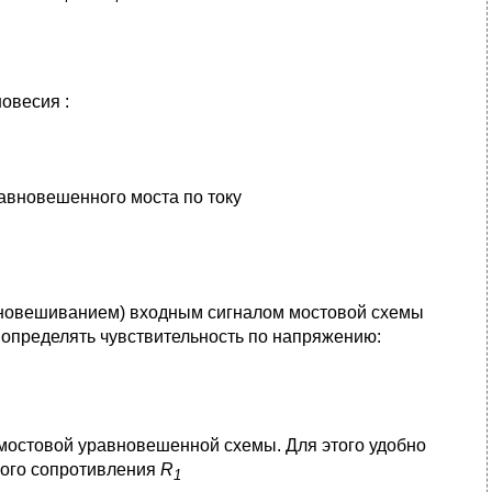
овесия :
авновешенного моста по току
авновешиванием) входным сигналом мостовой схемы
 определять чувствительность по напряжению:
 мостовой уравновешенной схемы. Для этого удобно
мого сопротивления
R
1