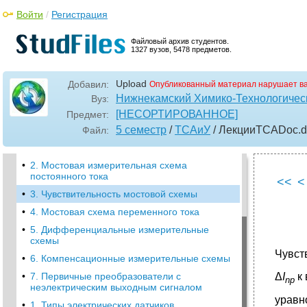
Войти
•
2. Физические основы работы
/
Регистрация
электромеханических и магнитных
элементов
Файловый архив студентов.
1327 вузов, 5478 предметов.
•
3. Статические характеристики
•
4. Динамические характеристики
Upload
Добавил:
Опубликованный материал нарушает в
•
5. Обратная связь в системах автоматики
Нижнекамский Химико-Технологическ
Вуз:
•
6. Надежность элементов систем
[НЕСОРТИРОВАННОЕ]
Предмет:
автоматики
5 семестр
/
ТСАиУ
/ ЛекцииТСАDoc
.
Файл:
•
1. Электрические измерения
неэлектрических величин
•
2. Мостовая измерительная схема
постоянного тока
<<
<
•
3. Чувствительность мостовой схемы
•
4. Мостовая схема переменного тока
•
5. Дифференциальные измерительные
схемы
Чувст
•
6. Компенсационные измерительные схемы
Δ
I
к 
•
7. Первичные преобразователи с
np
неэлектрическим выходным сигналом
уравн
•
1. Типы электрических датчиков