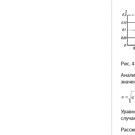
•
6. Основы расчета магнитопровода
электромагнитного реле
•
7. Основы расчета обмотки реле
•
8. Электромагнитные реле переменного
тока
•
9. Быстродействие электромагнитных реле
•
1. Назначение. Принцип действия
2. Магнитные цепи поляризованных реле
•
3. Настройка контактов и устройство
Рис. 
поляризованного реле
Анали
•
4. Вибропреобразователи
значе
•
1. Типы специальных реле
2. Магнитоэлектрические реле
•
3. Электродинамические реле
•
4. Индукционные реле
Уравн
•
5. Реле времени
случа
•
7. Шаговые искатели и распределители
Рассм
•
8. Магнитоуправляемые контакты. Типы и
устройство