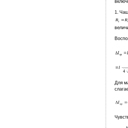
включ
•
9. Применение магнитоуправляемых
контактов
1. Чащ
Применение увк для построения систем
управления современная
велич
концепцияавтоматизированных систем
управления производством
Воспо
•
Мировые тенденции развития
микропроцессорных птк
•
Локальные промышленные сети
•
Обзор промышленных сетей
1. Modbus
2. World-fip
•
1. Циклический трафик.
Для м
слага
2. Периодический трафик.
3. Обслуживание сообщений.
3. Canbus
•
4. LonWorks
Чувст
•
5. Hart
•
8. Profibus