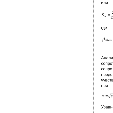
•
4. Собственный нагрев термисторов
или
•
5. Применение терморезисторов
•
1. Принцип действия
•
2. Материалы, применяемые для термопар
•
3. Измерение температуры с помощью
где
термопар
•
1. Назначение и принцип действия
•
2. Устройство струнных датчиков
•
1. Назначение. Типы фотоэлектрических
датчиков
Анали
•
2. Приемники излучения фотоэлектрических
сопро
датчиков
сопро
•
3. Применение фотоэлектрических датчиков
предс
•
1. Принцип действия и назначение
чувст
•
2. Излучатели ультразвуковых колебаний
при
•
3. Применение ультразвуковых датчиков
•
1. Физические основы эффекта Холла и
эффекта магнитосопротивления
Уравн
2. Материалы для датчиков Холла и
датчиков магнитосопротивления