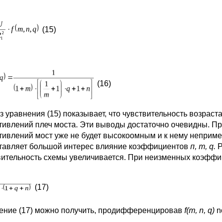
(15)
(16)
з уравнения (15) показывает, что чувствительность возрас
тивлений плеч моста. Эти выводы достаточно очевидны. При
тивлений мост уже не будет высокоомным и к нему неприме
тавляет большой интерес влияние коэффициентов
п, т,
q
.
Р
вительность схемы увеличивается. При неизменных коэфф
(17)
ение (17) можно получить, продифференцировав
f
(
m
,
n
,
q
)
n