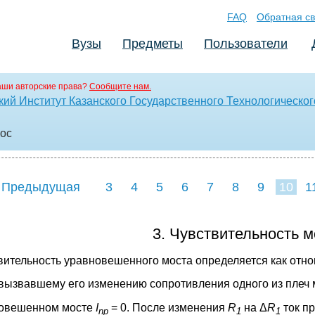
FAQ
Обратная св
Вузы
Предметы
Пользователи
аши авторские права?
Сообщите нам.
ий Институт Казанского Государственного Технологическог
doc
 Предыдущая
3
4
5
6
7
8
9
10
1
18
19
20
21
22
3. Чувствительность 
вительность уравновешенного моста определяется как отн
вызвавшему его изменению сопротивления одного из плеч 
овешенном мосте
I
= 0. После изменения
R
на Δ
R
ток п
np
1
1