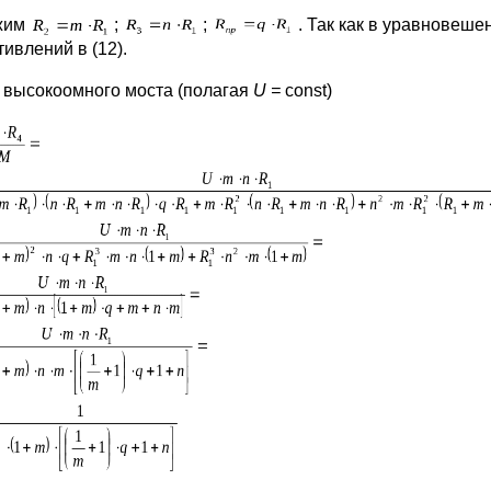
жим
;
;
. Так как в уравновеше
ивлений в (12).
я высокоомного моста (полагая
U
=
const)