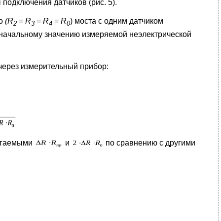
подключения датчиков (рис. 5).
го
(
R
=
R
=
R
=
R
) моста с одним датчиком
2
3
4
0
начальному значению измеряемой неэлектрической
через измерительный прибор:
лагаемыми
и
по сравнению с другими