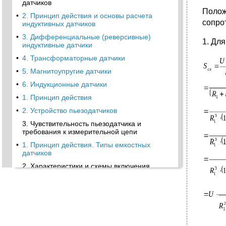
датчиков
Поло
•
2. Принцип действия и основы расчета
сопрот
индуктивных датчиков
•
3. Дифференциальные (реверсивные)
1. Дл
индуктивные датчики
•
4. Трансформаторные датчики
•
5. Магнитоупругие датчики
•
6. Индукционные датчики
•
1. Принцип действия
•
2. Устройство пьезодатчиков
3. Чувствительность пьезодатчика и
требования к измерительной цепи
•
1. Принцип действия. Типы емкостных
датчиков
2. Характеристики и схемы включения
емкостных датчиков
•
1. Назначение. Типы терморезисторов
2. Металлические терморезисторы
•
3. Полупроводниковые терморезисторы