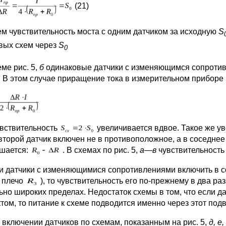
(21)
м чувствительность моста с одним датчиком за исходную
S
вых схем через
S
0
ме рис. 5,
б
одинаковые датчики с изменяющимся сопрот
. В этом случае приращение тока в измерительном приборе
чувствительность
увеличивается вдвое. Такое же ув
 второй датчик включен не в противоположное, а в соседнее
шается:
. В схемах по рис. 5,
а—в
чувствительность 
ли датчики с изменяющимися сопротивлениями включить в со
в плечо
), то чувствительность его по-прежнему в два раз
ьно широких пределах. Недостаток схемы в том, что если 
ктом, то питание к схеме подводится именно через этот под
и включении датчиков по схемам, показанным на рис. 5,
д, е,