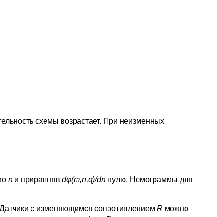
тельность схемы возрастает. При неизменных
no
n
и приравняв
d
φ(
m
,
n
,
q
)/
dn
нулю. Номограммы для
. Датчики с изменяющимся сопротивлением
R
можно