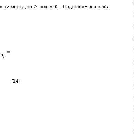
нном мосту , то
. Подставим значения
(14)