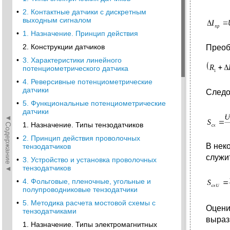
•
2. Контактные датчики с дискретным
выходным сигналом
•
1. Назначение. Принцип действия
2. Конструкции датчиков
Преоб
•
3. Характеристики линейного
потенциометрического датчика
•
4. Реверсивные потенциометрические
датчики
Следо
•
5. Функциональные потенциометрические
датчики
◄Содержание◄
1. Назначение. Типы тензодатчиков
•
2. Принцип действия проволочных
В нек
тензодатчиков
служи
•
3. Устройство и установка проволочных
тензодатчиков
•
4. Фольговые, пленочные, угольные и
полупроводниковые тензодатчики
•
5. Методика расчета мостовой схемы с
Оцени
тензодатчиками
выраз
1. Назначение. Типы электромагнитных