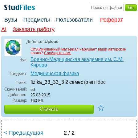
Вузы
Предметы
Пользователи
Реферат
AI
Заказать работу
Upload
Добавил:
Опубликованный материал нарушает ваши авторские
права?
Сообщите нам.
Военно-Медицинская академия им. С.М.
Вуз:
Кирова
Медицинская физика
Предмет:
fizika_33_33_3 2 семестр епт
.doc
Файл:
Скачиваний:
58
Добавлен:
25.03.2015
Размер:
160 Кб
☆
Скачать
< Предыдущая
2 / 2