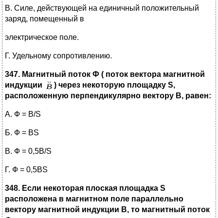
В. Силе, действующей на единичный положительный
заряд, помещенный в
электрическое поле.
Г. Удельному сопротивлению.
347. Магнитный поток Ф ( поток вектора магнитной
индукции
) через некоторую площадку
S
,
расположенную перпендикулярно вектору В, равен:
А. Ф = В/S
Б. Ф = ВS
В. Ф = 0,5В/S
Г. Ф = 0,5ВS
348. Если некоторая плоская площадка
S
расположена в магнитном поле параллельно
вектору магнитной индукции В, то магнитный поток