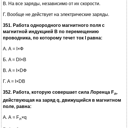
В. На все заряды, независимо от их скорости.
Г.
Вообще не действует на электрические заряды.
351. Работа однородного магнитного поля с
магнитной индукцией В по перемещению
проводника, по которому течет ток
I
равна:
А. А = I×Ф
Б. A = DI×B
В. A = I×DФ
Г.
A = I×DB
352. Работа, которую совершает сила Лоренца
F
,
л
действующая на заряд
q
, движущийся в магнитном
поле, равна:
А. А = F
×q
л