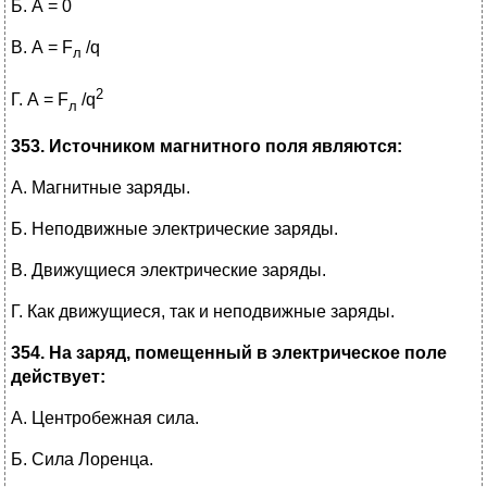
Б. А = 0
В. А = F
/q
л
2
Г.
А = F
/q
л
353. Источником магнитного поля являются:
А. Магнитные заряды.
Б. Неподвижные электрические заряды.
В. Движущиеся электрические заряды.
Г.
Как движущиеся, так и неподвижные заряды.
354. На заряд, помещенный в электрическое поле
действует:
А. Центробежная сила.
Б. Сила Лоренца.