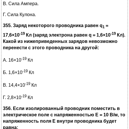
В. Сила Ампера.
Г. Сила Кулона.
355. Заряд некоторого проводника равен
q
=
1
-19
-19
17,6
×
10
Кл (заряд электрона равен
q
= 1,6
×
10
Кл).
Какой из нижеприведенных зарядов невозможно
перенести с этого проводника на другой:
-19
А. 16×10
Кл
-19
Б. 1,6×10
Кл
-19
В. 14,4×10
Кл
-19
Г. 2,8×10
Кл
356. Если изолированный проводник поместить в
электрическое поле с напряженностью Е = 10 В/м, то
напряженность поля Е внутри проводника будет
равна: