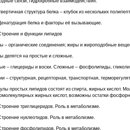
одные связи, гидрофобные взаимодействия.
етвертичная структура белка – клубок из нескольких полипеп
Денатурация белка и факторы её вызывающие.
Строение и функции липидов
ы – органические соединения; жиры и жироподобные веще
ы делятся на простые и сложные.
ые – глицериды и воски. Сложные – фосфолипиды, гликоли
ии – структурная, рецепторная, транспортная, терморегулят
улы простых липидов состоят из спирта, жирных кислот. Мо
омолекулярных жирных кислот, возможны остатки фосфорной
Строение триглицеридов. Роль в метаболизме.
Строение нуклеотидов. Роль в метаболизме.
Строение фосфолипидов. Роль в метаболизме.