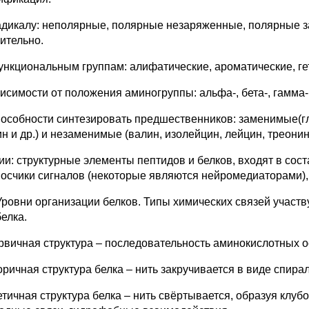
радикалу: неполярные, полярные незаряженные, полярные
ительно.
функциональным группам: алифатические, ароматические, г
висимости от положения аминогруппы: альфа-, бета-, гамма-
способности синтезировать предшественников: заменимые(гли
ин и др.) и незаменимые (валин, изолейцин, лейцин, треони
ии: структурные элементы пептидов и белков, входят в сос
осчики сигналов (некоторые являются нейромедиаторами),
Уровни организации белков. Типы химических связей учас
белка.
ервичная структура – последовательность аминокислотных о
торичная структура белка – нить закручивается в виде спир
ретичная структура белка – нить свёртывается, образуя клу