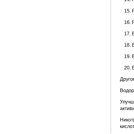
Друго
Водор
Улучш
актив
Никот
кисло