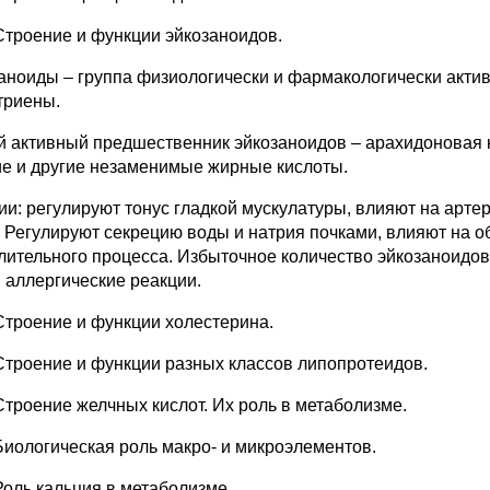
Строение и функции эйкозаноидов.
аноиды – группа физиологически и фармакологически актив
триены.
 активный предшественник эйкозаноидов – арахидоновая 
ие и другие незаменимые жирные кислоты.
ии: регулируют тонус гладкой мускулатуры, влияют на арте
. Регулируют секрецию воды и натрия почками, влияют на о
лительного процесса. Избыточное количество эйкозаноидов
, аллергические реакции.
Строение и функции холестерина.
Строение и функции разных классов липопротеидов.
Строение желчных кислот. Их роль в метаболизме.
Биологическая роль макро- и микроэлементов.
Роль кальция в метаболизме.