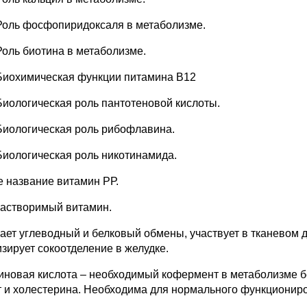
Роль фосфопиридоксаля в метаболизме.
Роль биотина в метаболизме.
Биохимическая функции питамина В12
Биологическая роль пантотеновой кислоты.
Биологическая роль рибофлавина.
Биологическая роль никотинамида.
е название витамин РР.
астворимый витамин.
ает углеводный и белковый обмены, участвует в тканевом
изирует сокоотделение в желудке.
иновая кислота – необходимый кофермент в метаболизме бе
т и холестерина. Необходима для нормального функционир