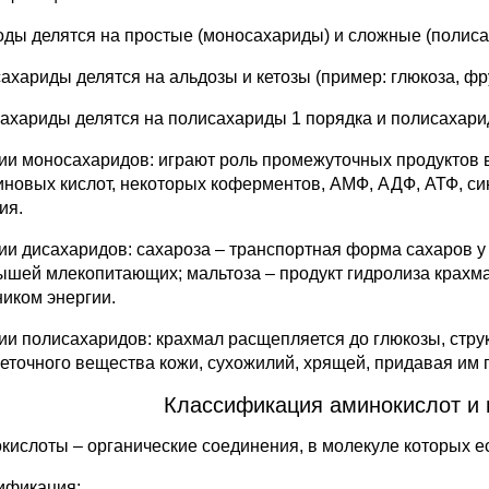
оды делятся на простые (моносахариды) и сложные (полис
хариды делятся на альдозы и кетозы (пример: глюкоза, фрук
ахариды делятся на полисахариды 1 порядка и полисахариды
ии моносахаридов: играют роль промежуточных продуктов в
иновых кислот, некоторых коферментов, АМФ, АДФ, АТФ, си
ия.
ии дисахаридов: сахароза – транспортная форма сахаров у 
ышей млекопитающих; мальтоза – продукт гидролиза крахмал
ником энергии.
ии полисахаридов: крахмал расщепляется до глюкозы, струк
еточного вещества кожи, сухожилий, хрящей, придавая им п
Классификация аминокислот и 
кислоты – органические соединения, в молекуле которых е
ификация: