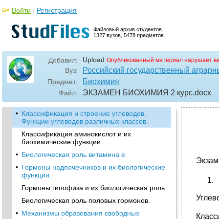
Войти
/
Регистрация
Файловый архив студентов.
1327 вузов, 5478 предметов.
Upload
Добавил:
Опубликованный материал нарушает в
Российский государственный аграрн
Вуз:
Биохимия
Предмет:
ЭКЗАМЕН БИОХИМИЯ 2 курс
.docx
Файл:
•
Классификация и строение углеводов.
Функции углеводов различных классов.
Классификация аминокислот и их
биохимические функции.
•
Биологическая роль витамина е
Экзам
•
Гормоны надпочечников и их биологические
функции.
Гормоны гипофиза и их биологическая роль
Углев
Биологическая роль половых гормонов.
•
Механизмы образования свободных
Класс