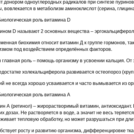
т донором одноуглеродных радикалов при синтезе пуринов
ы, вовлекается в метаболизм аминоклислот (серина, глицина
Биологическая роль витамина D
ином D называют 2 основных вещества – эргокальциферол 
менная биохимия относит витамин Д к группе гормонов, та
измом под воздействием определённых факторов.
 главная роль – помощь организму в усвоении кальция. От э
едостатке холекальциферола развивается остеопороз (хрупк
ий не всегда хорошо усваивается и часто вымывается из ор
Биологическая роль витамина А
ин А (ретинол) – жирорастворимый витамин, антиоксидант. 
их дозах. Не растворяется в воде, а значит не весь теряет
живает тепловую обработку, но может разрушаться при дли
бствует росту и развитию организма, дифференцировке тк