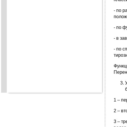
- по 
полож
- по 
- в за
- по 
тироз
Функц
Перен
1 – п
2 – в
3 – т