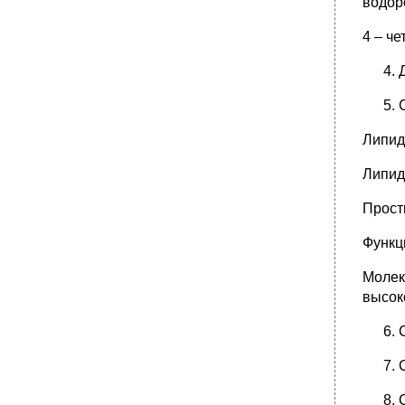
водор
4 – ч
Липид
Липид
Прост
Функц
Молек
высок