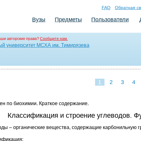
FAQ
Обратная св
Вузы
Предметы
Пользователи
аши авторские права?
Сообщите нам.
ый университет МСХА им. Тимирязева
1
2
3
4
ен по биохимии. Краткое содержание.
Классификация и строение углеводов. Ф
оды – органические вещества, содержащие карбонильную гр
ификация: