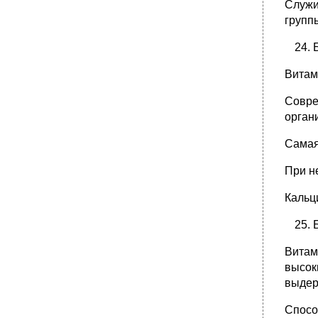
Служи
групп
Витам
Совре
орган
Самая
При н
Кальц
Витам
высок
выдер
Спосо