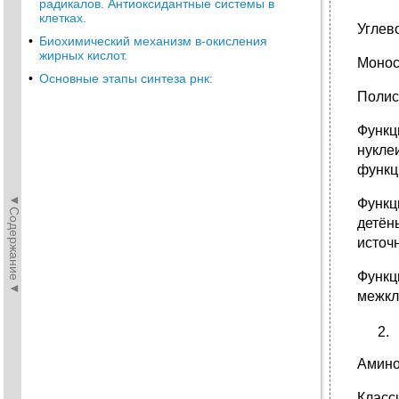
радикалов. Антиоксидантные системы в
клетках.
Углев
•
Биохимический механизм в-окисления
жирных кислот.
Моноса
•
Основные этапы синтеза рнк:
Полис
Функц
нукле
функц
◄Содержание◄
Функц
детён
источ
Функц
межкл
Амино
Класс