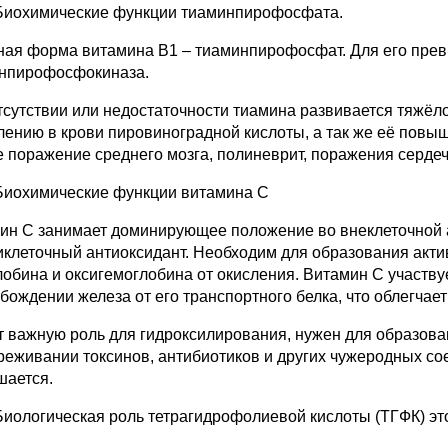
Биохимические функции тиаминпирофосфата.
ная форма витамина В1 – тиаминпирофосфат. Для его пр
нпирофосфокиназа.
тсутствии или недостаточности тиамина развивается тяжёло
лению в крови пировиноградной кислоты, а так же её повы
е поражение среднего мозга, полиневрит, поражения серде
Биохимические функции витамина С
ин С занимает доминирующее положение во внеклеточной 
иклеточный антиоксидант. Необходим для образования акт
лобина и оксигемоглобина от окисления. Витамин С участву
бождении железа от его транспортного белка, что облегчает 
т важную роль для гидроксилирования, нужен для образован
реживании токсинов, антибиотиков и других чужеродных со
шается.
Биологическая роль тетрагидрофолиевой кислоты (ТГФК) эт