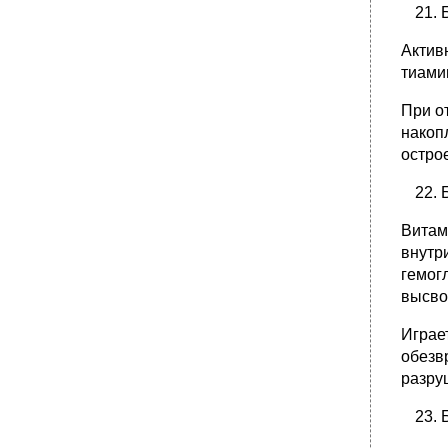
Актив
тиами
При о
накоп
остро
Витам
внутр
гемог
высво
Играе
обезв
разру