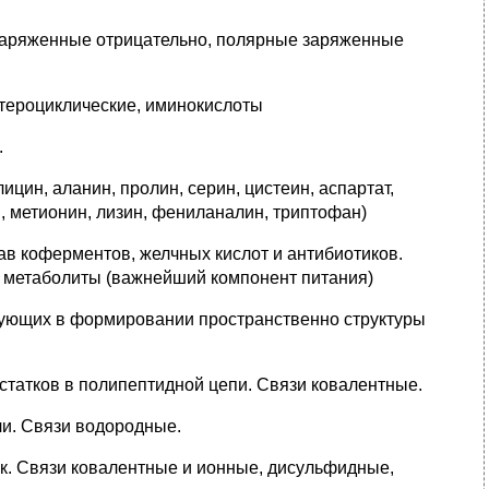
 заряженные отрицательно, полярные заряженные
етероциклические, иминокислоты
.
цин, аланин, пролин, серин, цистеин, аспартат,
н, метионин, лизин, фениланалин, триптофан)
тав коферментов, желчных кислот и антибиотиков.
 метаболиты (важнейший компонент питания)
твующих в формировании пространственно структуры
статков в полипептидной цепи. Связи ковалентные.
али. Связи водородные.
бок. Связи ковалентные и ионные, дисульфидные,