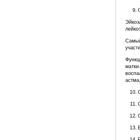
Эйкоз
лейко
Самый
участ
Функц
матки
воспа
астма