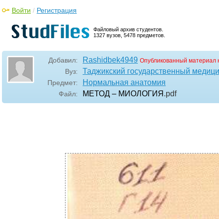
Войти
/
Регистрация
Файловый архив студентов.
1327 вузов, 5478 предметов.
Rashidbek4949
Добавил:
Опубликованный материал 
Таджикский государственный медици
Вуз:
Нормальная анатомия
Предмет:
МЕТОД – МИОЛОГИЯ
.pdf
Файл: