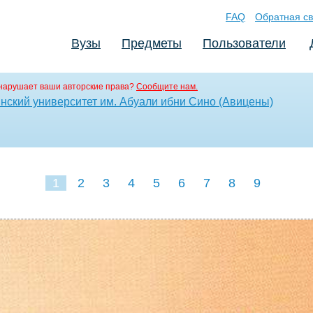
FAQ
Обратная св
Вузы
Предметы
Пользователи
нарушает ваши авторские права?
Сообщите нам.
нский университет им. Абуали ибни Сино (Авицены)
1
2
3
4
5
6
7
8
9