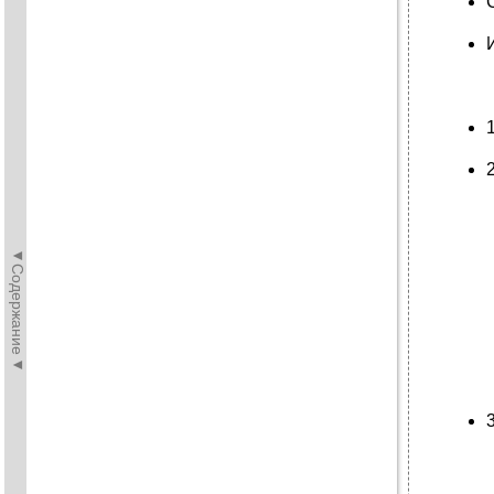
◄Содержание◄