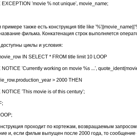
 EXCEPTION 'movie % not unique', movie_name;
 примере также есть конструкция title like '%'||movie_name
 название фильма. Конкатенация строк выполняется операто
 доступны циклы и условия:
ovie_row IN SELECT * FROM title limit 10 LOOP
NOTICE 'Currently working on movie %s ...', quote_ident(movie_
vie_row.production_year > 2000 THEN
NOTICE 'This movie is of this century';
F;
LOOP;
онструкция проходит по кортежам, возвращаемым запросом SE
ние и, если фильм выпущен после 2000 года, то сообщение 