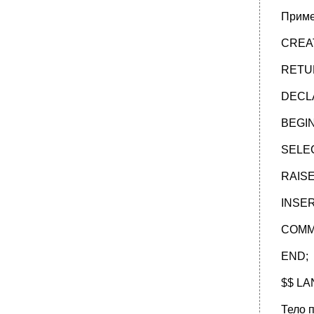
Приме
CREAT
RETUR
DECLA
BEGI
SELECT
RAISE 
INSERT
COMM
END;
$$ LA
Тело 