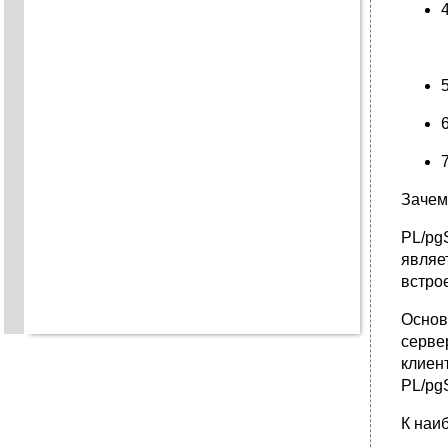
Зачем
PL/pg
являе
встрое
Основ
серве
клиен
PL/pg
К наи