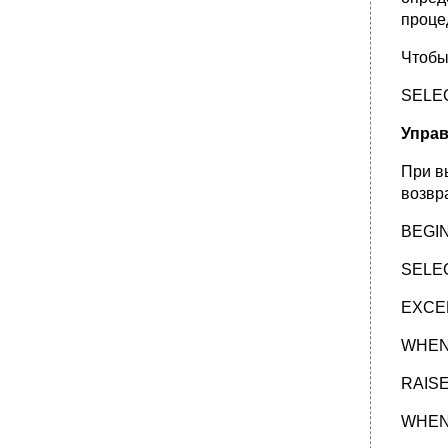
проце
Чтобы
SELEC
Упра
При в
возвр
BEGI
SELECT
EXCE
WHEN
RAISE
WHEN