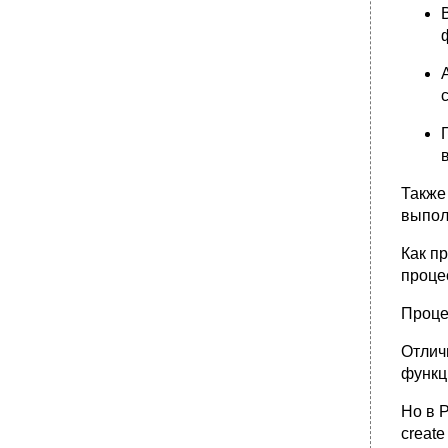
Также
выпол
Как п
проце
Проце
Отлич
функц
Но в 
create