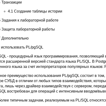
4 Транзакции
4.1 Создание таблицы истории
5 Задания к лабораторной работе
6 Защита лабораторной работы
7 Дополнительно
 использовать PL/pgSQL
SQL - процедурный язык программирования, позволяющий 
тся расширенной версией стандарта языка PL/SQL. В Postg
нного языка за счет интерпретаторов популярных языков: Pyth
ное преимущество использования PL/pgSQL состоит в том,
ре СУБД в отличии от любых типов взаимодействия, которы
та, лишь через драйвер взаимодействуя с сервером, переда
SQL востребован для операций с интенсивным вводом/вы
более типичным задачам, реализуемым на PL/SQL относятс