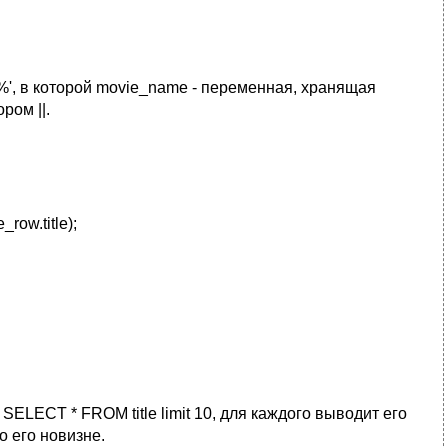
||'%', в которой movie_name - переменная, хранящая
ром ||.
row.title);
LECT * FROM title limit 10, для каждого выводит его
о его новизне.