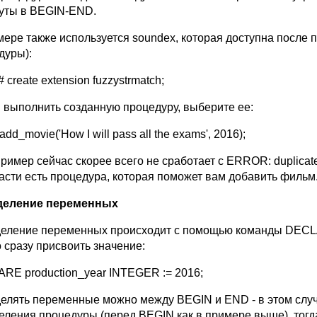
уты в BEGIN-END.
мере также используется soundex, которая доступна после
дуры):
 create extension fuzzystrmatch;
 выполнить созданную процедуру, выберите ее:
 add_movie('How I will pass all the exams', 2016);
ример сейчас скорее всего не сработает с ERROR: duplicate ke
части есть процедура, которая поможет вам добавить фильм
деление переменных
еление переменных происходит с помощью команды DECLARE
 сразу присвоить значение:
RE production_year INTEGER := 2016;
елять переменные можно между BEGIN и END - в этом случа
еления процедуры (перед BEGIN как в примере выше), тогд