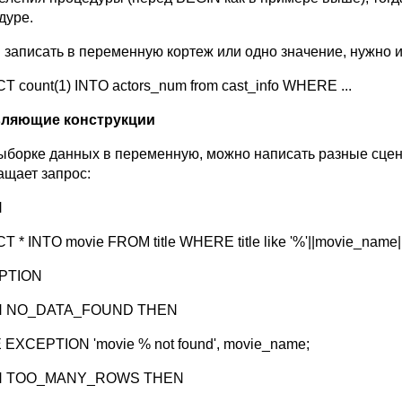
дуре.
 записать в переменную кортеж или одно значение, нужно и
T count(1) INTO actors_num from cast_info WHERE ...
вляющие конструкции
ыборке данных в переменную, можно написать разные сцена
ащает запрос:
N
 * INTO movie FROM title WHERE title like '%'||movie_name||
PTION
 NO_DATA_FOUND THEN
 EXCEPTION 'movie % not found', movie_name;
 TOO_MANY_ROWS THEN