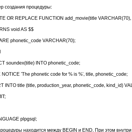
р создания процедуры:
E OR REPLACE FUNCTION add_movie(title VARCHAR(70), p
NS void AS $$
RE phonetic_code VARCHAR(70);
N
 soundex(title) INTO phonetic_code;
NOTICE 'The phonetic code for % is %', title, phonetic_code;
 INTO title (title, production_year, phonetic_code, kind_id) VA
IT;
NGUAGE plpgsql;
процедуры находится между BEGIN и END. При этом внутри т