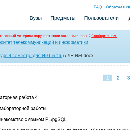
FAQ
Обратная св
Вузы
Предметы
Пользователи
кованный материал нарушает ваши авторские права?
Сообщите нам.
ситет телекоммуникаций и информатики
рс 4 семестр (для ИВТ и т.п.)
/ ЛР №4
.docx
1
2
3
аторная работа 4
лабораторной работы:
Знакомство с языком PL/pgSQL