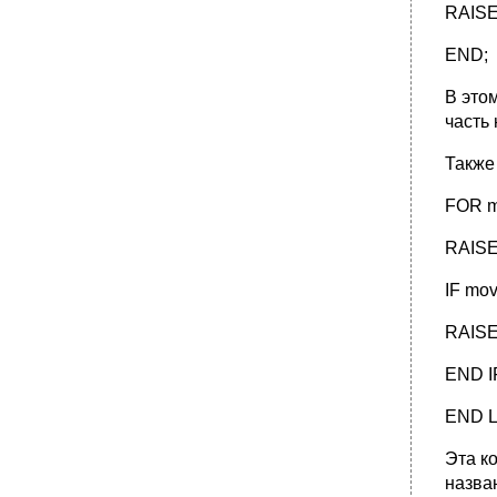
RAISE
END;
В этом
часть
Также
FOR m
RAISE 
IF mo
RAISE 
END I
END 
Эта к
назва