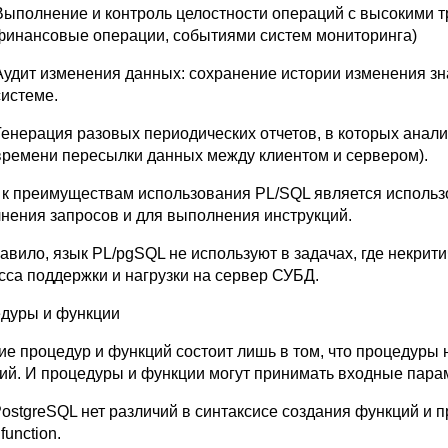
Выполнение и контроль целостности операций с высокими т
финансовые операции, событиями систем мониторинга)
Аудит изменения данных: сохранение истории изменения з
системе.
Генерация разовых периодических отчетов, в которых анал
времени пересылки данных между клиентом и сервером).
 к преимуществам использования PL/SQL является использ
нения запросов и для выполнения инструкций.
равило, язык PL/pgSQL не используют в задачах, где некрит
сса поддержки и нагрузки на сервер СУБД.
дуры и функции
ие процедур и функций состоит лишь в том, что процедуры 
ий. И процедуры и функции могут принимать входные пара
PostgreSQL нет различий в синтаксисе создания функций и 
 function.