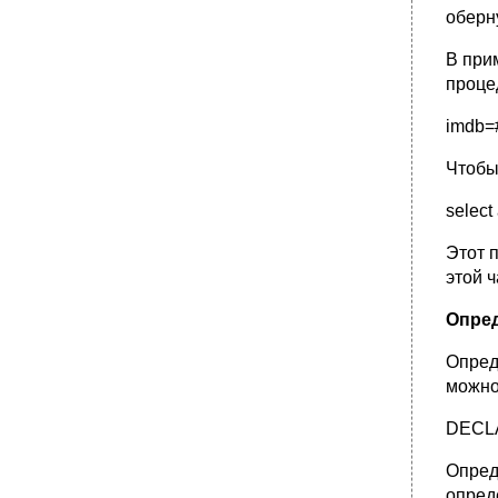
оберн
В при
проце
imdb=#
Чтобы
select
Этот п
этой 
Опре
Опред
можно
DECLA
Опред
опред