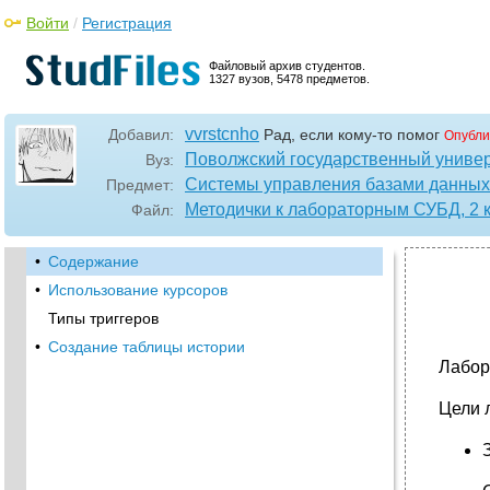
Войти
/
Регистрация
Файловый архив студентов.
1327 вузов, 5478 предметов.
vvrstcnho
Добавил:
Рад, если кому-то помог
Опубли
Поволжский государственный универ
Вуз:
Системы управления базами данных
Предмет:
Методички к лабораторным СУБД, 2 ку
Файл:
•
Содержание
•
Использование курсоров
Типы триггеров
•
Создание таблицы истории
Лабор
Цели 