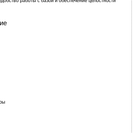
добство работы с базой и обеспечение целостности
ие
уры