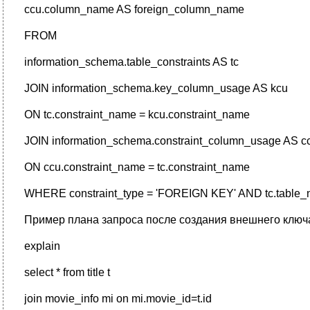
ccu.column_name AS foreign_column_name
FROM
information_schema.table_constraints AS tc
JOIN information_schema.key_column_usage AS kcu
ON tc.constraint_name = kcu.constraint_name
JOIN information_schema.constraint_column_usage AS c
ON ccu.constraint_name = tc.constraint_name
WHERE constraint_type = 'FOREIGN KEY' AND tc.table_n
Пример плана запроса после создания внешнего ключ
explain
select * from title t
join movie_info mi on mi.movie_id=t.id