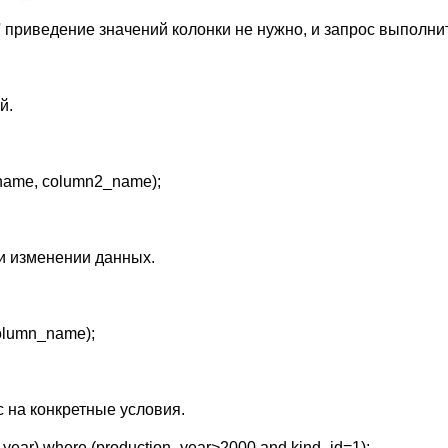
ix' приведение значений колонки не нужно, и запрос выполни
й.
ame, column2_name);
ри изменении данных.
olumn_name);
 на конкретные условия.
year) where (production_year>2000 and kind_id=1);