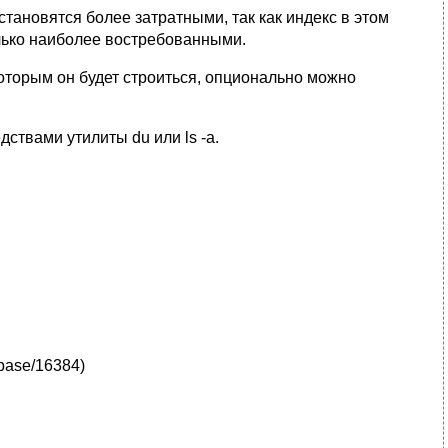
тановятся более затратными, так как индекс в этом
олько наиболее востребованными.
которым он будет строиться, опционально можно
ствами утилиты du или ls -a.
/base/16384)