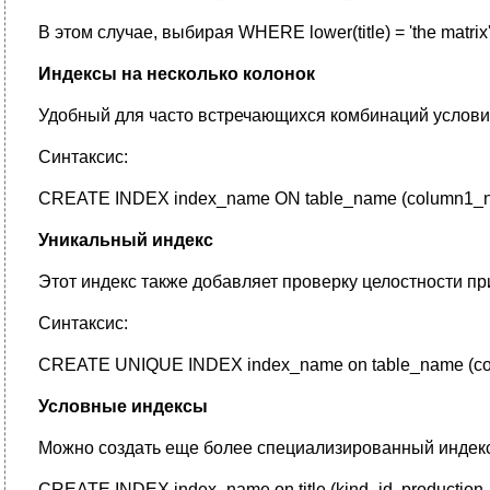
В этом случае, выбирая WHERE lower(title) = 'the matr
Индексы на несколько колонок
Удобный для часто встречающихся комбинаций услови
Синтаксис:
CREATE INDEX index_name ON table_name (column1_n
Уникальный индекс
Этот индекс также добавляет проверку целостности п
Синтаксис:
CREATE UNIQUE INDEX index_name on table_name (c
Условные индексы
Можно создать еще более специализированный индекс
CREATE INDEX index_name on title (kind_id, production_