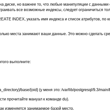
а диске, но важнее то, что любые манипуляции с данными с
страивать все возможные индексы, следует ограничиться т
EATE INDEX, указать имя индекса и список атрибутов, по 
олько места занимают ваши данные. Это можно сделать сред
этого выполните:
rectory}/base/{oid} (у меня это: /var/lib/postgresql/9.3/main
сти прочитайте мануал к команде du).
как изменяется занимаемое базой место.