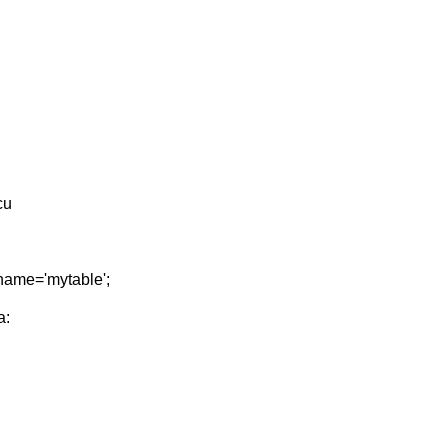
cu
ame='mytable';
а: