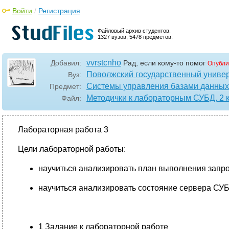
Войти
/
Регистрация
Файловый архив студентов.
1327 вузов, 5478 предметов.
vvrstcnho
Добавил:
Рад, если кому-то помог
Опубли
Поволжский государственный универ
Вуз:
Системы управления базами данных
Предмет:
Методички к лабораторным СУБД, 2 ку
Файл:
Лабораторная работа 3
Цели лабораторной работы:
научиться анализировать план выполнения запр
научиться анализировать состояние сервера СУБ
1 Задание к лабораторной работе