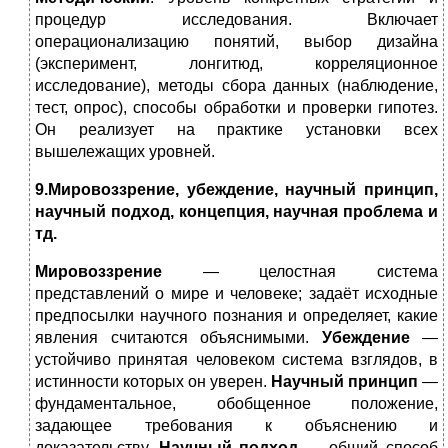
процедур исследования. Включает
операционализацию понятий, выбор дизайна
(эксперимент, лонгитюд, корреляционное
исследование), методы сбора данных (наблюдение,
тест, опрос), способы обработки и проверки гипотез.
Он реализует на практике установки всех
вышележащих уровней.
9.Мировоззрение, убеждение, научный принцип,
научный подход, концепция, научная проблема и
тд.
Мировоззрение
— целостная система
представлений о мире и человеке; задаёт исходные
предпосылки научного познания и определяет, какие
явления считаются объяснимыми.
Убеждение
—
устойчиво принятая человеком система взглядов, в
истинности которых он уверен.
Научный принцип
—
фундаментальное, обобщенное положение,
задающее требования к объяснению и
доказательству.
Научный подход
— общий способ