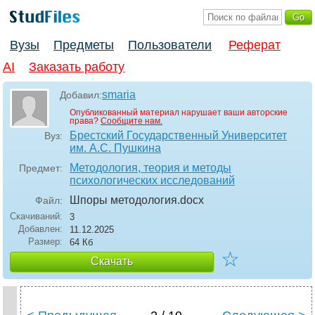
Вузы
Предметы
Пользователи
Реферат
AI
Заказать работу
smaria
Добавил:
Опубликованный материал нарушает ваши авторские
права?
Сообщите нам.
Брестский Государственный Университет
Вуз:
им. А.С. Пушкина
Методология, теория и методы
Предмет:
психологических исследований
Шпоры методология
.docx
Файл:
Скачиваний:
3
Добавлен:
11.12.2025
Размер:
64 Кб
☆
Скачать