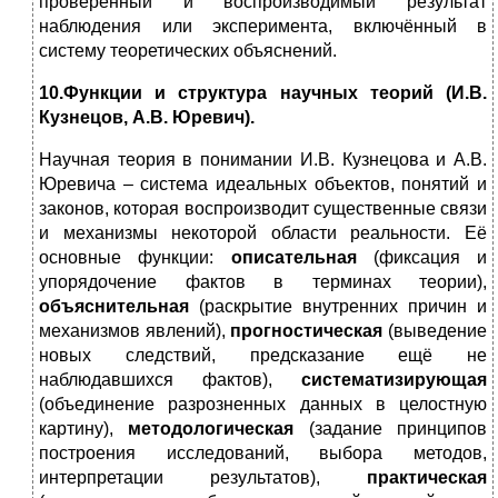
проверенный и воспроизводимый результат
наблюдения или эксперимента, включённый в
систему теоретических объяснений.
10.Функции и структура научных теорий (И.В.
Кузнецов, А.В. Юревич).
Научная теория в понимании И.В. Кузнецова и А.В.
Юревича – система идеальных объектов, понятий и
законов, которая воспроизводит существенные связи
и механизмы некоторой области реальности. Её
основные функции:
описательная
(фиксация и
упорядочение фактов в терминах теории),
объяснительная
(раскрытие внутренних причин и
механизмов явлений),
прогностическая
(выведение
новых следствий, предсказание ещё не
наблюдавшихся фактов),
систематизирующая
(объединение разрозненных данных в целостную
картину),
методологическая
(задание принципов
построения исследований, выбора методов,
интерпретации результатов),
практическая