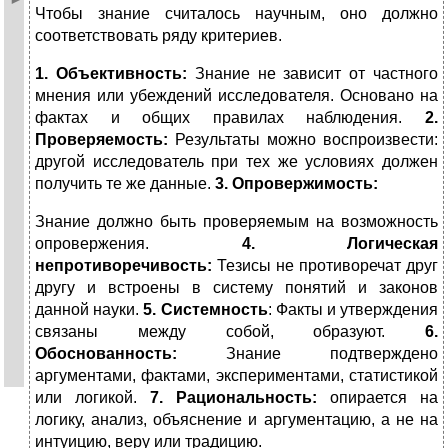
Чтобы знание считалось научным, оно должно
соответствовать ряду критериев.
1. Объективность
:
Знание не зависит от частного
мнения или убеждений исследователя. Основано на
фактах и общих правилах наблюдения.
2.
Проверяемость
:
Результаты можно воспроизвести:
другой исследователь при тех же условиях должен
получить те же данные.
3. Опровержимость
:
Знание должно быть проверяемым на возможность
опровержения.
4. Логическая
непротиворечивость
:
Тезисы не противоречат друг
другу и встроены в систему понятий и законов
данной науки.
5. Системность
: Факты и утверждения
связаны между собой, образуют.
6.
Обоснованность
:
Знание подтверждено
аргументами, фактами, экспериментами, статистикой
или логикой.
7. Рациональность
:
опирается на
логику, анализ, объяснение и аргументацию, а не на
интуицию, веру или традицию.