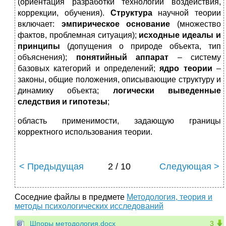
(ориентация разработки технологий воздействия,
коррекции, обучения).
Структура
научной теории
включает:
эмпирическое основание
(множество
фактов, проблемная ситуация);
исходные идеалы и
принципы
(допущения о природе объекта, тип
объяснения);
понятийный аппарат
– систему
базовых категорий и определений;
ядро теории
–
законы, общие положения, описывающие структуру и
динамику объекта;
логически выведенные
следствия и гипотезы
;
область применимости, задающую границы
корректного использования теории.
< Предыдущая
2 / 10
Следующая >
Соседние файлы в предмете
Методология, теория и
методы психологических исследований
Шпоры методология.docx
3