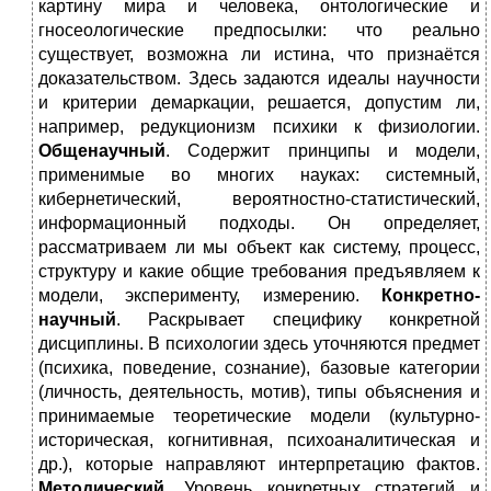
картину мира и человека, онтологические и
гносеологические предпосылки: что реально
существует, возможна ли истина, что признаётся
доказательством. Здесь задаются идеалы научности
и критерии демаркации, решается, допустим ли,
например, редукционизм психики к физиологии.
Общенаучный
. Содержит принципы и модели,
применимые во многих науках: системный,
кибернетический, вероятностно-статистический,
информационный подходы. Он определяет,
рассматриваем ли мы объект как систему, процесс,
структуру и какие общие требования предъявляем к
модели, эксперименту, измерению.
Конкретно-
научный
. Раскрывает специфику конкретной
дисциплины. В психологии здесь уточняются предмет
(психика, поведение, сознание), базовые категории
(личность, деятельность, мотив), типы объяснения и
принимаемые теоретические модели (культурно-
историческая, когнитивная, психоаналитическая и
др.), которые направляют интерпретацию фактов.
Методический
. Уровень конкретных стратегий и