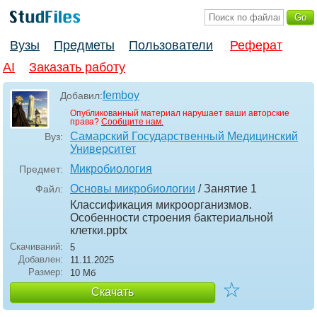
Вузы
Предметы
Пользователи
Реферат
AI
Заказать работу
femboy
Добавил:
Опубликованный материал нарушает ваши авторские
права?
Сообщите нам.
Самарский Государственный Медицинский
Вуз:
Университет
Микробиология
Предмет:
Основы микробиологии
/ Занятие 1
Файл:
Классификация микроорганизмов.
Особенности строения бактериальной
клетки
.pptx
Скачиваний:
5
Добавлен:
11.11.2025
Размер:
10 Мб
☆
Скачать