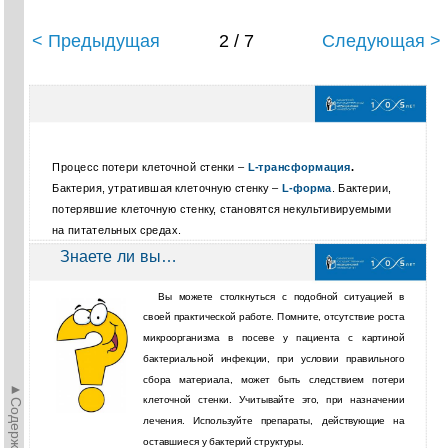
< Предыдущая
2 / 7
Следующая >
Процесс потери клеточной стенки –
L-трансформация
.
Бактерия, утратившая клеточную стенку –
L-форма
. Бактерии,
потерявшие клеточную стенку, становятся некультивируемыми
на питательных средах.
Знаете ли вы…
Вы можете столкнуться с подобной ситуацией в
своей практической работе. Помните, отсутствие роста
микроорганизма в посеве у пациента с картиной
бактериальной инфекции, при условии правильного
сбора материала, может быть следствием потери
►Содержание►
клеточной стенки. Учитывайте это, при назначении
лечения. Используйте препараты, действующие на
оставшиеся у бактерий структуры.