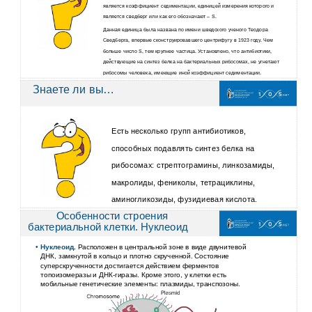
является коэффициент седиментации, единицей измерения которого и
является сведберг или как его обозначают – S.
Данная единица была названа по имени шведского ученого Теодора
Сведберга, впервые сконструировавшего центрифугу в 1923 году. Чем
больше число S, тем крупнее частица. Установлено, что антибиотики,
действующие на синтез белка на бактериальных рибосомах, не угнетают
рибосомы человека, имеющие иной коэффициент седиментации.
Знаете ли вы…
Есть несколько групп антибиотиков,
способных подавлять синтез белка на
рибосомах: стрептограмины, линкозамиды,
макролиды, фениколы, тетрациклины,
аминогликозиды, фузидиевая кислота.
Особенности строения
бактериальной клетки. Нуклеоид
•
Нуклеоид
.
Расположен в центральной зоне в виде двунитевой
ДНК, замкнутой в кольцо и плотно скрученной. Состояние
суперскрученности достигается действием ферментов
топоизомеразы и ДНК-гиразы. Кроме этого, у клетки есть
мобильные генетические элементы: плазмиды, транспозоны.