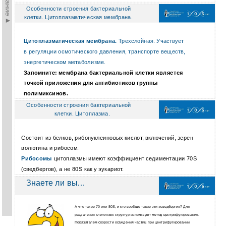
Особенности строения бактериальной
клетки. Цитоплазматическая мембрана.
Цитоплазматическая мембрана
.
Трехслойная. Участвует
в регуляции осмотического давления, транспорте веществ,
энергетическом метаболизме.
Запомните: мембрана бактериальной клетки является
точкой приложения для антибиотиков группы
полимиксинов.
Особенности строения бактериальной
клетки. Цитоплазма.
Состоит из белков, рибонуклеиновых кислот, включений, зерен
волютина и рибосом.
Рибосомы
цитоплазмы имеют коэффициент седиментации 70S
(сведбергов), а не 80S как у эукариот.
Знаете ли вы…
А что такое 70 или 80S, и кто вообще такие эти «сведберги»? Для
разделения клеточных структур используют метод центрифугирования.
Показателем скорости осаждения частиц при центрифугировании