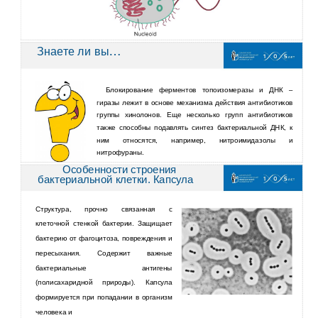
…
Знаете ли вы
Блокирование ферментов топоизомеразы и ДНК –
гиразы лежит в основе механизма действия антибиотиков
группы хинолонов. Еще несколько групп антибиотиков
также способны подавлять синтез бактериальной ДНК, к
ним относятся, например, нитроимидазолы и
нитрофураны.
Особенности строения
бактериальной клетки. Капсула
Структура, прочно связанная с
клеточной стенкой бактерии. Защищает
бактерию от фагоцитоза, повреждения и
пересыхания. Содержит важные
бактериальные антигены
(полисахаридной природы). Капсула
формируется при попадании в организм
человека и