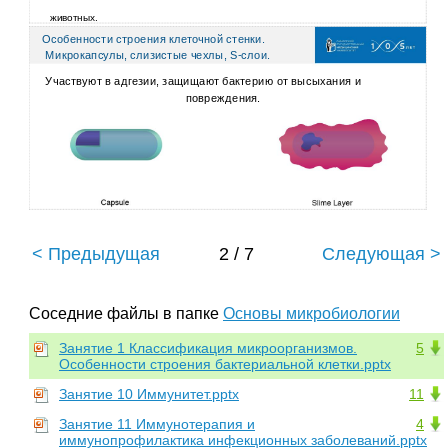
животных.
Особенности строения клеточной стенки.
Микрокапсулы, слизистые чехлы, S-слои.
Участвуют в адгезии, защищают бактерию от высыхания и
повреждения.
< Предыдущая
2 / 7
Следующая >
Соседние файлы в папке
Основы микробиологии
Занятие 1 Классификация микроорганизмов.
5
Особенности строения бактериальной клетки.pptx
Занятие 10 Иммунитет.pptx
11
Занятие 11 Иммунотерапия и
4
иммунопрофилактика инфекционных заболеваний.pptx