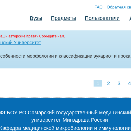
FAQ
Обратная св
Вузы
Предметы
Пользователи
ваши авторские права?
Сообщите нам.
нский Университет
Особенности морфологии и классификации эукариот и прока
1
2
3
4
ФГБОУ ВО Самарский государственный медицинский
университет Минздрава России
Кафедра медицинской микробиологии и иммунологии