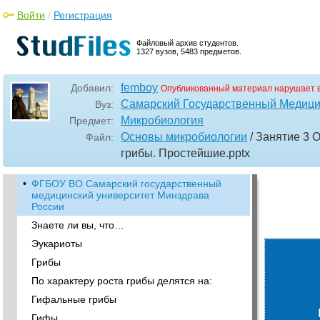
Войти
/
Регистрация
Файловый архив студентов.
1327 вузов, 5483 предметов.
femboy
Добавил:
Опубликованный материал нарушает 
Самарский Государственный Медици
Вуз:
Микробиология
Предмет:
Основы микробиологии
/ Занятие 3 
Файл:
грибы. Простейшие
.pptx
•
ФГБОУ ВО Самарский государственный
медицинский университет Минздрава
России
Знаете ли вы, что…
Эукариоты
Грибы
По характеру роста грибы делятся на:
Гифальные грибы
Гифы