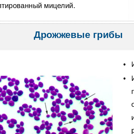
птированный мицелий.
Дрожжевые грибы
•
•