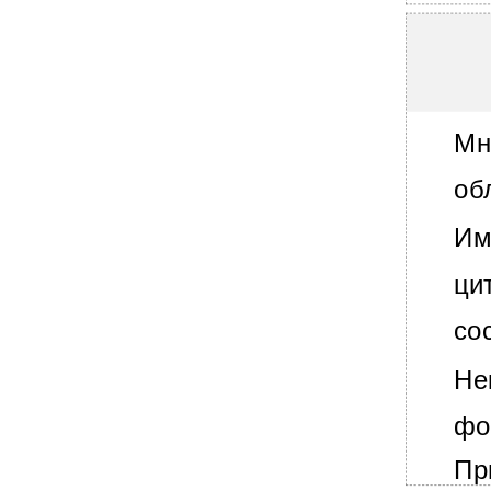
Современная классификация простейших,
Современная классификация простейших,
У человека простейшие паразитируют:
Биоматериал для исследования:
•
Методы лабораторной диагностики
Мн
протозоозов:
Особенности протозойных инфекций
об
Особенности протозойных инфекций
Вопросы?
Им
ци
со
Не
фо
Пр