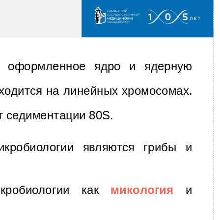
ат оформленное ядро и ядерную
аходится на линейных хромосомах.
 седиментации 80S.
икробиологии являются грибы и
икробиологии как
микология
и