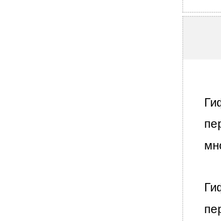
Ги
пе
мн
Ги
пе