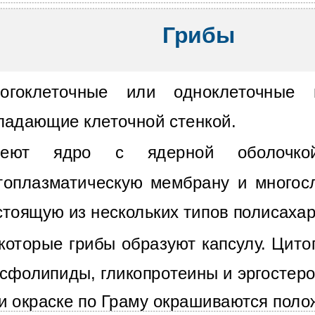
Грибы
огоклеточные или одноклеточные 
ладающие клеточной стенкой.
еют ядро с ядерной оболочкой
топлазматическую мембрану и многосл
стоящую из нескольких типов полисаха
которые грибы образуют капсулу. Цит
сфолипиды, гликопротеины и эргостеро
и окраске по Граму окрашиваются поло