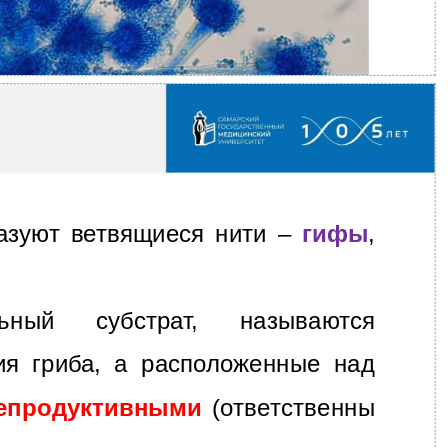
азуют ветвящиеся нити –
гифы
,
ный субстрат, называются
ия гриба, а расположенные над
епродуктивными
(ответственны