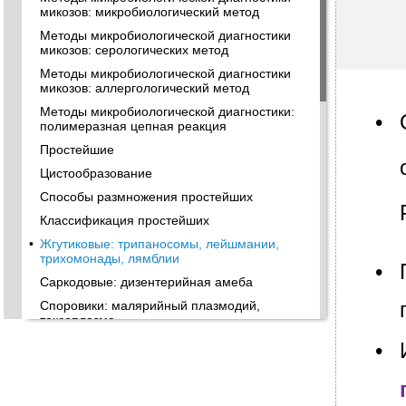
микозов: микробиологический метод
Методы микробиологической диагностики
микозов: серологических метод
Методы микробиологической диагностики
микозов: аллергологический метод
Методы микробиологической диагностики:
•
полимеразная цепная реакция
Простейшие
Цистообразование
Способы размножения простейших
Классификация простейших
•
Жгутиковые: трипаносомы, лейшмании,
трихомонады, лямблии
•
Саркодовые: дизентерийная амеба
Споровики: малярийный плазмодий,
токсоплазма
Ресничатые: балантидий
•
Современная классификация простейших
Современная классификация простейших,