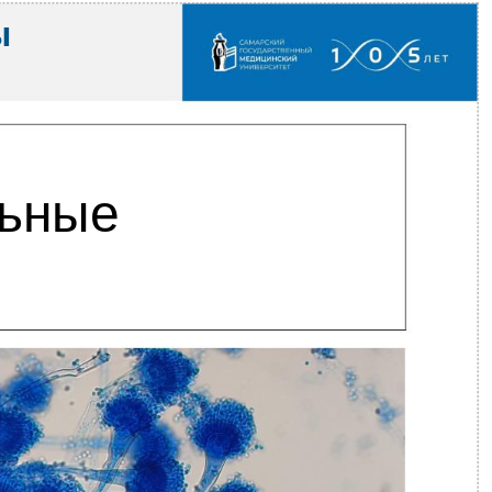
ы
ьные