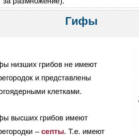
за размножение).
Гифы
фы низших грибов не имеют
регородок и представлены
огоядерными клетками.
фы высших грибов имеют
регородки –
септы
. Т.е. имеют