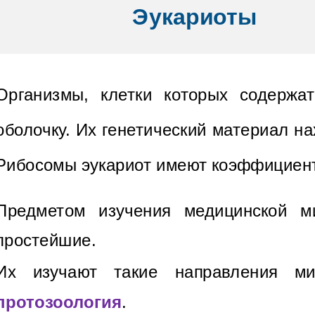
Эукариоты
Организмы, клетки которых содерж
оболочку. Их генетический материал н
Рибосомы эукариот имеют коэффициент
Предметом изучения медицинской м
простейшие.
Их изучают такие направления м
протозоология
.