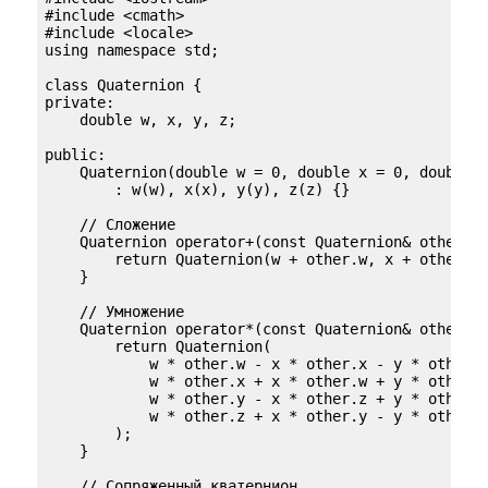
#include <cmath>

#include <locale>

using namespace std;

class Quaternion {

private:

    double w, x, y, z;

public:

    Quaternion(double w = 0, double x = 0, double y
        : w(w), x(x), y(y), z(z) {}

    // Сложение

    Quaternion operator+(const Quaternion& other) c
        return Quaternion(w + other.w, x + other.x,
    }

    // Умножение

    Quaternion operator*(const Quaternion& other) c
        return Quaternion(

            w * other.w - x * other.x - y * other.y
            w * other.x + x * other.w + y * other.z
            w * other.y - x * other.z + y * other.w
            w * other.z + x * other.y - y * other.x
        );

    }

    // Сопряженный кватернион
