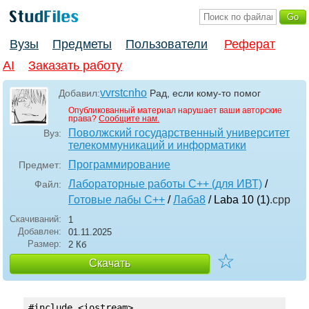
Вузы
Предметы
Пользователи
Реферат
AI
Заказать работу
vvrstcnho
Добавил:
Рад, если кому-то помог
Опубликованный материал нарушает ваши авторские
права?
Сообщите нам.
Поволжский государственный университет
Вуз:
телекоммуникаций и информатики
Программирование
Предмет:
Лабораторные работы С++ (для ИВТ)
/
Файл:
Готовые лабы С++
/
Лаба8
/ Laba 10 (1)
.cpp
Скачиваний:
1
Добавлен:
01.11.2025
Размер:
2 Кб
☆
Скачать
#include <iostream>
