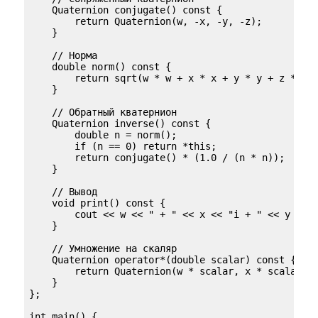
    Quaternion conjugate() const {

        return Quaternion(w, -x, -y, -z);

    }

    // Норма

    double norm() const {

        return sqrt(w * w + x * x + y * y + z * z);
    }

    // Обратный кватернион

    Quaternion inverse() const {

        double n = norm();

        if (n == 0) return *this;

        return conjugate() * (1.0 / (n * n));

    }

    // Вывод

    void print() const {

        cout << w << " + " << x << "i + " << y << "
    }

    // Умножение на скаляр

    Quaternion operator*(double scalar) const {

        return Quaternion(w * scalar, x * scalar, y
    }

};

int main() {
