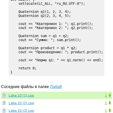
    setlocale(LC_ALL, "ru_RU.UTF-8");

    Quaternion q1(1, 2, 3, 4);

    Quaternion q2(2, 3, 4, 5);

    cout << "Кватернион 1: "; q1.print();

    cout << "Кватернион 2: "; q2.print();

    Quaternion sum = q1 + q2;

    cout << "Сумма: "; sum.print();

    Quaternion product = q1 * q2;

    cout << "Произведение: "; product.print();

    cout << "Норма q1: " << q1.norm() << endl;

    return 0;

}
Соседние файлы в папке
Лаба8
Laba 10 (1).cpp
1
Laba 10 (2).cpp
1
Laba 10 (3).cpp
1