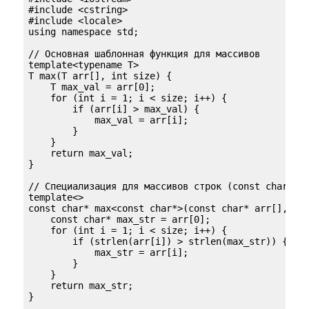
#include <cstring>

#include <locale>

using namespace std;

// Основная шаблонная функция для массивов

template<typename T>

T max(T arr[], int size) {

    T max_val = arr[0];

    for (int i = 1; i < size; i++) {

        if (arr[i] > max_val) {

            max_val = arr[i];

        }

    }

    return max_val;

}

// Специализация для массивов строк (const char*)

template<>

const char* max<const char*>(const char* arr[], int
    const char* max_str = arr[0];

    for (int i = 1; i < size; i++) {

        if (strlen(arr[i]) > strlen(max_str)) {

            max_str = arr[i];

        }

    }

    return max_str;

}
