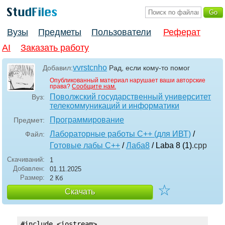
Вузы
Предметы
Пользователи
Реферат
AI
Заказать работу
vvrstcnho
Добавил:
Рад, если кому-то помог
Опубликованный материал нарушает ваши авторские
права?
Сообщите нам.
Поволжский государственный университет
Вуз:
телекоммуникаций и информатики
Программирование
Предмет:
Лабораторные работы С++ (для ИВТ)
/
Файл:
Готовые лабы С++
/
Лаба8
/ Laba 8 (1)
.cpp
Скачиваний:
1
Добавлен:
01.11.2025
Размер:
2 Кб
☆
Скачать
#include <iostream>
