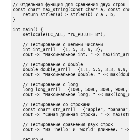
// Отдельная функция для сравнения двух строк

const char* max_string(const char* a, const char* b
    return strlen(a) > strlen(b) ? a : b;

}

int main() {

    setlocale(LC_ALL, "ru_RU.UTF-8");

    // Тестирование с целыми числами

    int int_arr[] = {1, 5, 3, 9, 2};

    cout << "Максимальное int: " << max(int_arr, 5)
    // Тестирование с double

    double double_arr[] = {1.1, 5.5, 3.3, 9.9, 2.2}
    cout << "Максимальное double: " << max(double_a
    // Тестирование с long

    long long_arr[] = {100L, 500L, 300L, 900L, 200L
    cout << "Максимальное long: " << max(long_arr, 
    // Тестирование со строками

    const char* str_arr[] = {"apple", "banana", "ch
    cout << "Самая длинная строка: " << max(str_arr
    // Тестирование сравнения двух строк

    cout << "Из 'hello' и 'world' длиннее: " << max
    return 0;
