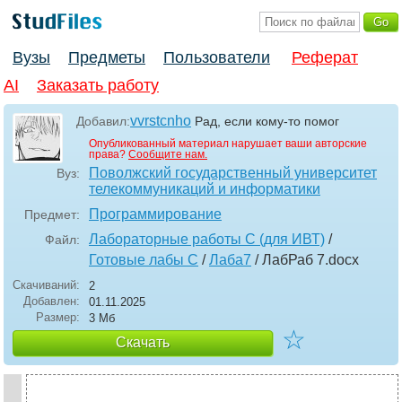
Вузы
Предметы
Пользователи
Реферат
AI
Заказать работу
vvrstcnho
Добавил:
Рад, если кому-то помог
Опубликованный материал нарушает ваши авторские
права?
Сообщите нам.
Поволжский государственный университет
Вуз:
телекоммуникаций и информатики
Программирование
Предмет:
Лабораторные работы С (для ИВТ)
/
Файл:
Готовые лабы С
/
Лаба7
/ ЛабРаб 7
.docx
Скачиваний:
2
Добавлен:
01.11.2025
Размер:
3 Мб
☆
Скачать