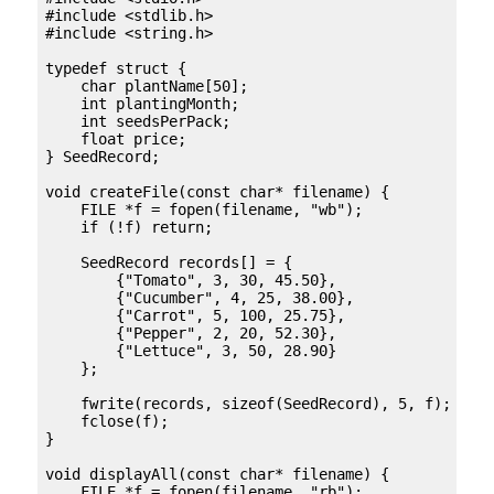
#include <stdlib.h>

#include <string.h>

typedef struct {

    char plantName[50];

    int plantingMonth;

    int seedsPerPack;

    float price;

} SeedRecord;

void createFile(const char* filename) {

    FILE *f = fopen(filename, "wb");

    if (!f) return;

    SeedRecord records[] = {

        {"Tomato", 3, 30, 45.50},

        {"Cucumber", 4, 25, 38.00},

        {"Carrot", 5, 100, 25.75},

        {"Pepper", 2, 20, 52.30},

        {"Lettuce", 3, 50, 28.90}

    };

    fwrite(records, sizeof(SeedRecord), 5, f);

    fclose(f);

}

void displayAll(const char* filename) {

    FILE *f = fopen(filename, "rb");
