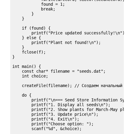
            found = 1;

            break;

        }

    }

    if (found) {

        printf("Price updated successfully!\n");

    } else {

        printf("Plant not found!\n");

    }

    fclose(f);

}

int main() {

    const char* filename = "seeds.dat";

    int choice;

    createFile(filename); // Создаем начальный файл
    do {

        printf("\n=== Seed Store Information System
        printf("1. Display all seeds\n");

        printf("2. Show plants for March-May planti
        printf("3. Update price\n");

        printf("4. Exit\n");

        printf("Choose option: ");

        scanf("%d", &choice);
