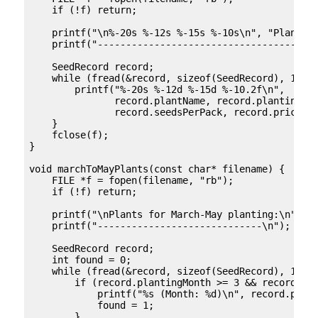
    if (!f) return;

    printf("\n%-20s %-12s %-15s %-10s\n", "Plant", 
    printf("---------------------------------------
    SeedRecord record;

    while (fread(&record, sizeof(SeedRecord), 1, f)
        printf("%-20s %-12d %-15d %-10.2f\n", 

               record.plantName, record.plantingMon
               record.seedsPerPack, record.price);

    }

    fclose(f);

}

void marchToMayPlants(const char* filename) {

    FILE *f = fopen(filename, "rb");

    if (!f) return;

    printf("\nPlants for March-May planting:\n");

    printf("-----------------------------\n");

    SeedRecord record;

    int found = 0;

    while (fread(&record, sizeof(SeedRecord), 1, f)
        if (record.plantingMonth >= 3 && record.pla
            printf("%s (Month: %d)\n", record.plant
            found = 1;

        }
