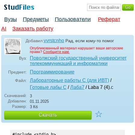
Вузы
Предметы
Пользователи
Реферат
AI
Заказать работу
vvrstcnho
Добавил:
Рад, если кому-то помог
Опубликованный материал нарушает ваши авторские
права?
Сообщите нам.
Поволжский государственный университет
Вуз:
телекоммуникаций и информатики
Программирование
Предмет:
Лабораторные работы С (для ИВТ)
/
Файл:
Готовые лабы С
/
Лаба7
/ Laba 7 (4)
.c
Скачиваний:
3
Добавлен:
01.11.2025
Размер:
3 Кб
☆
Скачать
#include <stdio.h>
