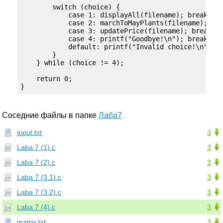
        switch (choice) {

            case 1: displayAll(filename); break;

            case 2: marchToMayPlants(filename); bre
            case 3: updatePrice(filename); break;

            case 4: printf("Goodbye!\n"); break;

            default: printf("Invalid choice!\n");

        }

    } while (choice != 4);

    return 0;

}
Соседние файлы в папке
Лаба7
input.txt
3
Laba 7 (1).c
3
Laba 7 (2).c
3
Laba 7 (3.1).c
3
Laba 7 (3.2).c
3
Laba 7 (4).c
3
matrix.txt
3