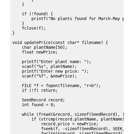
    }

    if (!found) {

        printf("No plants found for March-May plant
    }

    fclose(f);

}

void updatePrice(const char* filename) {

    char plantName[50];

    float newPrice;

    printf("Enter plant name: ");

    scanf("%s", plantName);

    printf("Enter new price: ");

    scanf("%f", &newPrice);

    FILE *f = fopen(filename, "r+b");

    if (!f) return;

    SeedRecord record;

    int found = 0;

    while (fread(&record, sizeof(SeedRecord), 1, f)
        if (strcmp(record.plantName, plantName) == 
            record.price = newPrice;

            fseek(f, -sizeof(SeedRecord), SEEK_CUR)
            fwrite(&record, sizeof(SeedRecord), 1, 