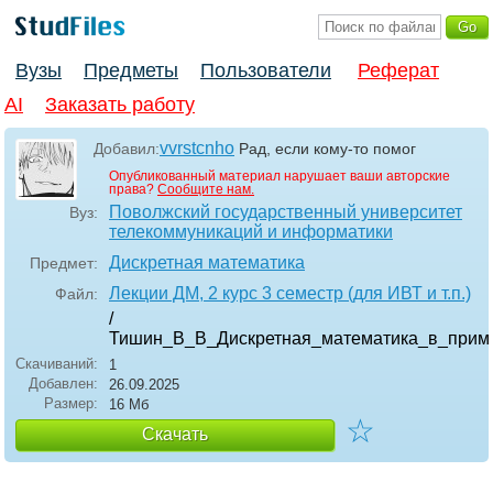
Вузы
Предметы
Пользователи
Реферат
AI
Заказать работу
vvrstcnho
Добавил:
Рад, если кому-то помог
Опубликованный материал нарушает ваши авторские
права?
Сообщите нам.
Поволжский государственный университет
Вуз:
телекоммуникаций и информатики
Дискретная математика
Предмет:
Лекции ДМ, 2 курс 3 семестр (для ИВТ и т.п.)
Файл:
/
Тишин_В_В_Дискретная_математика_в_прим
Скачиваний:
1
Добавлен:
26.09.2025
Размер:
16 Мб
☆
Скачать