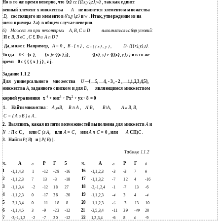
Но в то же время неверно, что {х}
cz {{{x,y},z},w
} , так как единст­
венный элемент х множества
А
не является элементом множества
D,
состоящего из элементов
{{x,y},z}
и
w .
Итак, утверждение из на­
шего примера 2а)
в общем случае неверно.
б)
Может ли при некоторых
А, В, С и D
выполняться набор условий:
И с
В, В еС , С
£ D
и А п D ?
Да, может. Например,
А =
0 ,
В - { х } ,
D- {{{x},y},z}.
С - { { х } , у } ,
Тогда
0<= {х },
{x }e {{x },j},
{{х},
у} е
{{{х},
y},z}
и в то же
0 c { { { x } j } , z j .
время
Задание 1.1.2
Для
универсального
множества
U
—
{—5, —4, - 3 , - 2 , —1,1,2,3,4,5},
множества
А,
заданного списком и для
В,
являющимся множеством
4
3
2
корней уравнения
х
+ оис
+ Рх
+ ух+ 8 = 0
1.
А
В,
В п А ,
А\В,
В\А,
А
В, В,
Найти множества :
ул
а
С
= ( А
В )
А..
а
а
2.
Выяснить, какая из пяти возможностей выполнена для множеств
А
и
N
:
Л с С ,
или
С (л А,
или
А = С,
или
А п С =
0 , или
А
СП)
С .
3.
Найти
Р( В
)
и |
Р( В
) | .
Таблица 1.1.2
Р
Р
А
Г
5
А
Г
№
а
№
а
8
1
16
-1,1,4,3
1
-12
-28
-16
-1,1,2,3
-3
-3
7
6
2
17
-1,1,2,3
7
13
-3
-18
-1,1,3,2
-7
12
4
-16
3
18
-1,1,3,4
-2
-12
18
27
-2,-1,2,4
-1
-7
13
-6
4
19
-1,1,2,3
0
-17
36
-20
-1,1,2,3
-4
3
4
-4
5
20
-2,1,3,4
0
-11
-18
-8
-1,1,2,3
-5
-3
13
10
6
21
-1,1,4,5
3
-9
-23
-12
-3,5,3,4
-11
39
-49
20
7
22
-3,-1,1,2
-2
-7
20
-12
1,2,3,4
-6
8
6
-9