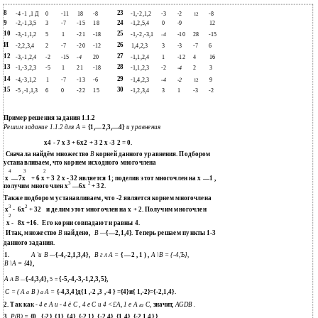
8
23
-4 -1 ,1 Д
0
-11
18
-8
-1,-2,1,2
-3
-2
-8
12
9
24
-2,-1,3,5
3
-7
-15
18
-1,2,5,4
0
-9
12
10
25
-3,-1,1,2
5
1
-21
-18
-1,-2,-3,1
-4
-10
28
-15
И
26
-2,2,3,4
2
-7
-20
-12
1,4,2,3
3
-3
-7
6
12
27
-3,-1,2,4
-2
-15
-4
20
-1,1,2,4
1
-12
4
16
13
28
-1,-3,2,3
-5
1
21
-18
-1,1,2,3
-2
-4
2
3
14
29
-4,-3,1,2
1
-7
-13
-6
-1,4,2,3
-4
-2
9
12
15
30
-5 ,-1,1,3
6
0
-22
15
-1,2,3,4
3
1
-3
-2
Пример решения задания 1.1.2
Решим задание 1.1.2 для А =
{1,—2,3,—4}
и уравнения
х4 - 7 х 3 + 6х2 + 3 2 х -3 2 = 0.
Сначала найдём множество
В
корней данного уравнения. Подбором
устанавливаем, что корнем исходного многочлена
4
3
2
х
—7х
+ 6 х + 3 2 х - 32 является 1; поделив этот многочлен на х —1 ,
3
2
получим многочлен х
—6х
+ 32.
Также подбором устанавливаем, что -2 является корнем многочлена
3
2
х
-
6
х
+ 32
и делим этот многочлен на х + 2. Получим многочлен
2
х -
8
х +16.
Его корни совпадают и равны 4.
Итак, множество
В
найдено,
В
—
{—2,1,4}. Теперь решаем пункты 1-3
данного задания.
1.
А 'и В
—
{-4,-2,1,3,4},
В г л А =
{
—2 ,
1 ) ,
А \В = {-4,Ъ},
В \А = {
4},
А
В
{-4,3,4},
{-5,-4,-3,-1,2,3,5},
А
—
5 =
С = ( А
В )
А =
{-4,3,4}д{1 ,-2 ,3 ,-4 } ={4}и{ 1,-2}={-2,1,4}.
а
а
2. Так как
- 4 е А и - 4 ё С , 4 е С и 4 <£А, 1 е А
С,
значит,
AGDB .
га
3.
Р(В) =
{0 , {-2}, {1}, {4}, {-2,1}, {-2,4}, {1,4}, {-2,1,4} }.