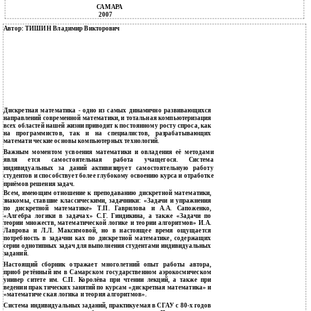
САМАРА
2007
Автор: ТИШИН Владимир Викторович
Дискретная математика - одно из самых динамично развивающихся
направлений современной математики, и тотальная компьютеризация
всех областей нашей жизни приводит к постоянному росту спроса, как
на программистов, так и на специалистов, разрабатывающих
математи­ ческие основы компьютерных технологий.
Важным моментом усвоения математики и овладения её методами
явля­ ется самостоятельная работа учащегося. Система
индивидуальных за­ даний активизирует самостоятельную работу
студентов и способствует более глубокому освоению курса и отработке
приёмов решения задач.
Всем, имеющим отношение к преподаванию дискретной математики,
знакомы, ставшие классическими, задачники: «Задачи и упражнения
по дискретной математике» Т.П. Гаврилова и А.А. Сапоженко,
«Алгебра логики в задачах» С.Г. Гиндикина, а также «Задачи по
теории множеств, математической логике и теории алгоритмов» И.А.
Лаврова и Л.Л. Максимовой, но в настоящее время ощущается
потребность в задачни­ ках по дискретной математике, содержащих
серии однотипных задач для выполнения студентами индивидуальных
заданий.
Настоящий сборник отражает многолетний опыт работы автора,
приоб­ ретённый им в Самарском государственном аэрокосмическом
универ­ ситете им. С.П. Королёва при чтении лекций, а также при
ведении прак­ тических занятий по курсам «дискретная математика» и
«математиче­ ская логика и теория алгоритмов».
Система индивидуальных заданий, практикуемая в СГАУ с 80-х годов