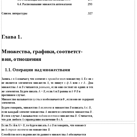
6.4. Распознавание множеств автоматами
293
Список литературы
.327
Глава 1.
Множества, графики, соответст­
вия, отношения
1.1. Операции над множествами
Запись
х
е
А
означает, что элемент
х принадлежит
множеству
А.
Ес­ ли
х
не является элементом множеств
А,
то пишут
х ф А
или
х е А .
Два
множества
А
и
В
считаются
равными
, если они состоят из одних и тех
же элементов. Будем писать
А = В,
если
А
и
В
равны и
А Ф В
в
противном случае.
Множество называется
пустым
и обозначается 0 , если оно не содержит
элементов.
Будем говорить, множество
А включено
в множество
В
и писать
А
с:
В,
если каждый элемент множества
А
является элементом множества
В .
В этом случае
А
называется
подмножеством
множества
В .
Считается,
что для любого
А
справедливо включение 0 с А
Если Л с й и
Al= В,
то будем писать
А а В
и говорить, что множест­
во
А строго включено
во множество
В.
Семейство всех подмножеств данного множества
А
обозначается