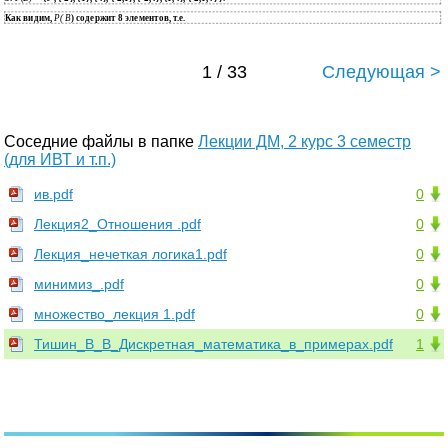
Как видим,
Р( В
) содержит 8 элементов, т.е.
1 / 33
Следующая >
Соседние файлы в папке
Лекции ДМ, 2 курс 3 семестр
(для ИВТ и т.п.)
ив.pdf
0
Лекция2_Отношения .pdf
0
Лекция_нечеткая логика1.pdf
0
минимиз_.pdf
0
множество_лекция 1.pdf
0
Тишин_В_В_Дискретная_математика_в_примерах.pdf
1