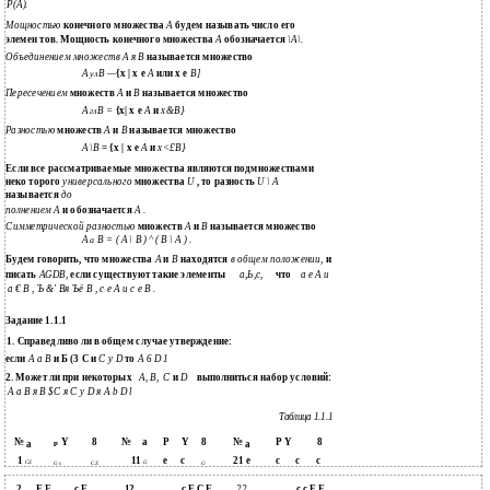
Р(А).
Мощностью
конечного множества
А
будем называть число его
элемен­ тов. Мощность конечного множества
А
обозначается
\А\.
Объединением множеств А я В
называется множество
А
В
—
{х | х е
А
или х е
В]
ул
Пересечением
множеств
А
и
В
называется множество
А
В =
{х| х е
А
и
х&В}
гл
Разностью
множеств
А
и
В
называется множество
А \В
= {х | х е
А
и
х<£В}
Если все рассматриваемые множества являются подмножествами
неко­ торого
универсального
множества
U
, то разность
U \ А
называется
до­
полнением А
и обозначается
А .
Симметрической разностью
множеств
А
и
В
называется множество
А
В = ( А \ В ) ^ ( В \ А ) .
а
Будем говорить, что множества
А
и
В
находятся
в общем положении,
и
писать
AGDB,
если существуют такие элементы
а,Ь,с,
что
а е А и
а € В , Ъ &' Вя Ъё В , с е А и с е В .
Задание 1.1.1
1. Справедливо ли в общем случае утверждение:
если
А а В
и Б (3 С и
С у D
то
A 6 D 1
2. Может ли при некоторых
А, В,
С
и
D
выполниться набор условий:
А а В я В $С я С у D я A b D l
Таблица 1.1.1
№
Y
8
№
а
Р
Y
8
№
Р Y
8
а
а
р
1
11
е
с
21 е
с
с
с
CZ
G
G
с
CZ
G
2
Е Е
с Е
12
с Е С Е
22
с с Е Е