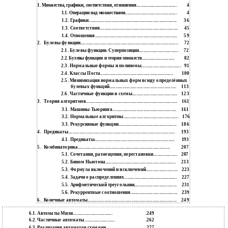
4
1. Множества, графики, соответствия, отношения.....................................
4
1.1. Операции над множествами...............................................
1.2. Графики................................................................................
36
1.3. Соответствия.......................................................................
45
1.4. Отношения...........................................................................
59
2.
Булевы функции.........................................................................................
72
2.1. Булевы функции. Суперпозиции....................................
72
82
2.2. Булевы функции и теория множеств..............................
2.3. Нормальные формы и полиномы....................................
91
2.4. Классы Поста..................................................................
100
2.5. Минимизация нормальных форм всюду определённых
булевых функций.............................................................
113
2.6. Частичные функции и схемы.........................................
123
3.
Теория алгоритмов...................................................................................
161
3.1. Машины Тьюринга..........................................................
161
3.2. Нормальные алгоритмы..................................................
176
3.3. Рекурсивные функции.....................................................
186
4.
Предикаты.................................................................................................
193
4.1. Предикаты.........................................................................
193
5.
Комбинаторика....................................................................................
207
5.1. Сочетания, размещения, перестановки......................
207
5.2. Бином Ньютона................................................................
213
5.3. Формула включений и исключений.............................
223
5.4. Задачи о распределениях................................................
227
5.5. Арифметический треугольник......................................
231
5.6. Рекуррентные соотношения...........................................
239
6.
Конечные автоматы.................................................................................
249
6.1. Автоматы Мили....................................
.249
6.2. Частичные автоматы............................
.262
6.3. Реализация автоматов схемами..........
277