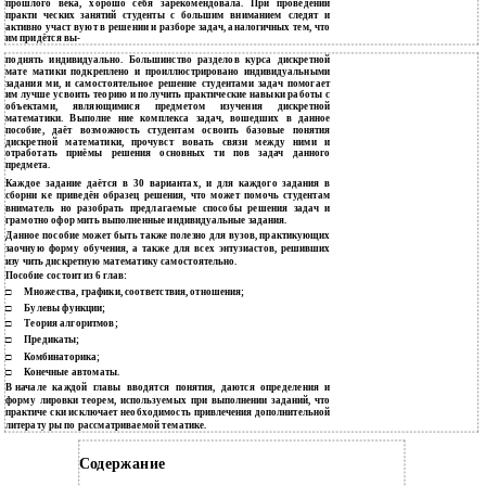
прошлого века, хорошо себя зарекомендовала. При проведении
практи­ ческих занятий студенты с большим вниманием следят и
активно участ­ вуют в решении и разборе задач, аналогичных тем, что
им придётся вы-
поднять индивидуально. Большинство разделов курса дискретной
мате­ матики подкреплено и проиллюстрировано индивидуальными
задания­ ми, и самостоятельное решение студентами задач помогает
им лучше усвоить теорию и получить практические навыки работы с
объектами, являющимися предметом изучения дискретной
математики. Выполне­ ние комплекса задач, вошедших в данное
пособие, даёт возможность студентам освоить базовые понятия
дискретной математики, прочувст­ вовать связи между ними и
отработать приёмы решения основных ти­ пов задач данного
предмета.
Каждое задание даётся в 30 вариантах, и для каждого задания в
сборни­ ке приведён образец решения, что может помочь студентам
вниматель­ но разобрать предлагаемые способы решения задач и
грамотно офор­ мить выполненные индивидуальные задания.
Данное пособие может быть также полезно для вузов, практикующих
заочную форму обучения, а также для всех энтузиастов, решивших
изу­ чить дискретную математику самостоятельно.
Пособие состоит из 6 глав:
□
Множества, графики, соответствия, отношения;
□
Булевы функции;
□
Теория алгоритмов;
□
Предикаты;
□
Комбинаторика;
□
Конечные автоматы.
В
начале каждой главы вводятся понятия, даются определения и
форму­ лировки теорем, используемых при выполнении заданий, что
практиче­ ски исключает необходимость привлечения дополнительной
литерату­ ры по рассматриваемой тематике.
Содержание