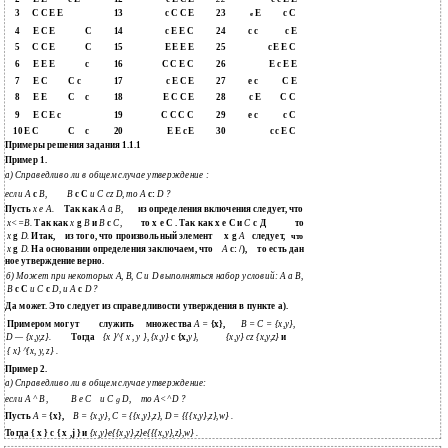
3
С С Е Е
13
с С С Е
23
Е
с С
е
4
Е С Е
С
14
с Е Е С
24
с с
с Е
5
С С Е
С
15
Е Е Е Е
25
с Е Е С
6
Е Е Е
с
16
С С Е С
26
Е с Е Е
7
Е С
С с
17
с Е С Е
27
е с
С Е
8
Е Е
С
с
18
Е С С Е
28
с Е
С С
9
Е С Е с
19
С С С С
29
е с
с С
10 Е С
С
с
20
Е Е с Е
30
с с Е С
Примеры решения задания 1.1.1
Пример 1.
а) Справедливо ли в общем случае утверждение :
если А
с
В,
В
с С
и С cz D, то А
с:
D ?
Пусть
х е А.
Так как
А а В,
из определения включения следует, что
х<=В.
Так как
х
g
В
и
В
с
С,
то х е С . Так как х е С и
С
с Д
то
х
g
D.
Итак,
из того, что произвольный элемент
х g
А
следует,
что
х
g
D.
На основании определения заключаем, что
A
с: /),
то есть дан­
ное утверждение верно.
б) Может при некоторых А, В, С и D выполняться набор условий: А а В,
В
с С
и С
с
D, и А
с
D ?
Да может. Это следует из справедливости утверждения в пункте а).
Примером могут
служить
множества
А =
{х},
В = С = {х,у},
D — {х,у,z}.
Тогда
{х }^{ х , у }, {х,у}
с {х,
у},
{х,у} cz {х,y,z}
и
{ x} ^{x, y, z} .
Пример 2.
а) Справедливо ли в общем случае утверждение:
если А ^ В ,
В е С
и С
D,
то А<^ D ?
g
Пусть
А =
{х},
В = {х,у}, С = {{x,y},z}, D = {{{x,y},z},w} .
Тогда { x } c { x ,j } и
{x,y}e{{x,y},z}e{{{x,y},z},w} .