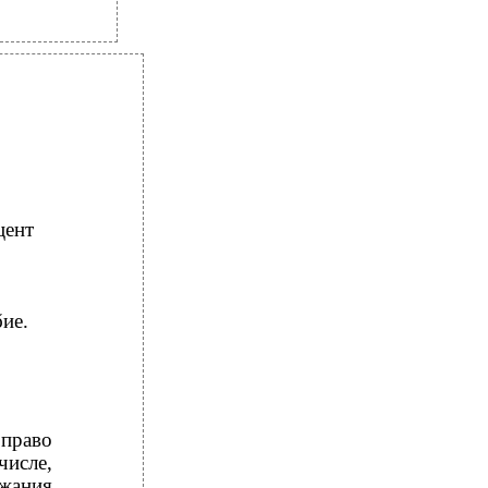
цент
ие.
право
числе,
жания