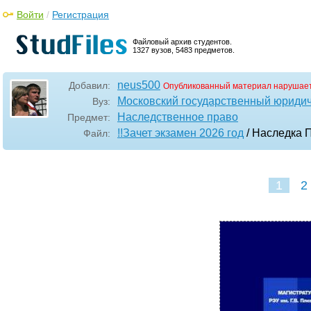
Войти
/
Регистрация
Файловый архив студентов.
1327 вузов, 5483 предметов.
neus500
Добавил:
Опубликованный материал нарушает
Московский государственный юридич
Вуз:
Наследственное право
Предмет:
!!Зачет экзамен 2026 год
/ Наследка 
Файл:
1
2