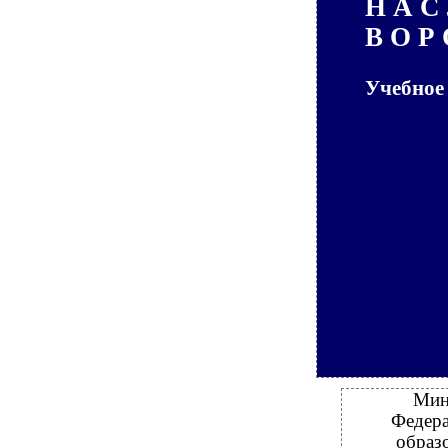
Н А С 
В О Р 
Учебное
Мин
Федера
образ