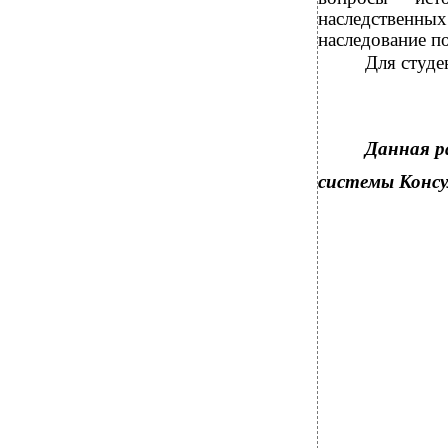
наследственны
наследование по
Для студе
Данная р
системы Конс