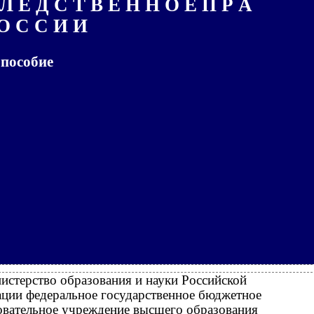
Л Е Д С Т В Е Н Н О Е П Р А
О С С И И
 пособие
истерство образования и науки Российской
ции федеральное государственное бюджетное
овательное учреждение высшего образования