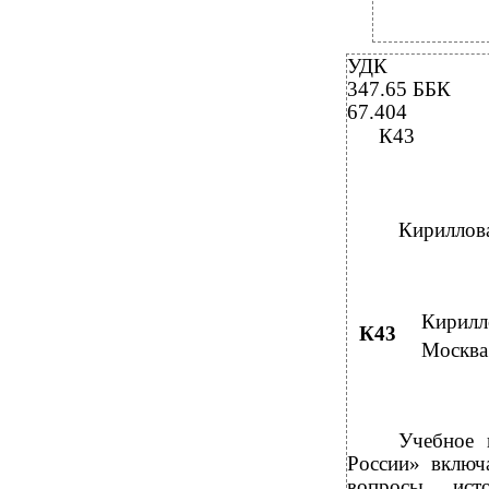
УДК
347.65 ББК
67.404
К43
Кириллова
Кирилло
К43
Москва:
Учебное 
России» включ
вопросы исто