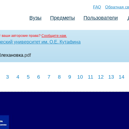
FAQ
Обратная св
Вузы
Предметы
Пользователи
 ваши авторские права?
Сообщите нам.
еский университет им. О.Е. Кутафина
Плехановка
.pdf
3
4
5
6
7
8
9
10
11
12
13
14