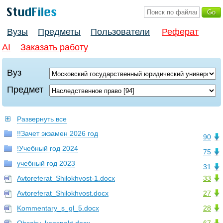
Вузы
Предметы
Пользователи
Реферат
AI
Заказать работу
Вуз
Предмет
Развернуть все
!!Зачет экзамен 2026 год
90
!Учебный год 2024
75
учебный год 2023
31
Avtoreferat_Shilokhvost-1.docx
33
Avtoreferat_Shilokhvost.docx
27
Kommentary_s_gl_5.docx
28