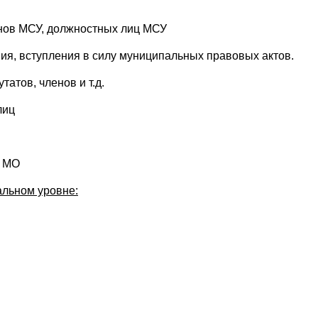
нов МСУ, должностных лиц МСУ
ния, вступления в силу муниципальных правовых актов.
атов, членов и т.д.
лиц
в МО
альном уровне: