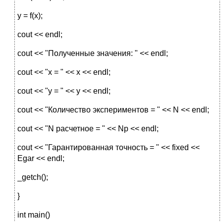
y = f(x);
cout << endl;
cout << "Полученные значения: " << endl;
cout << "x = " << x << endl;
cout << "y = " << y << endl;
cout << "Количество экспериментов = " << N << endl;
cout << "N расчетное = " << Np << endl;
cout << "Гарантированная точность = " << fixed <<
Egar << endl;
_getch();
}
int main()