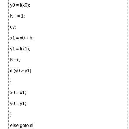
y0 = f(x0);
N += 1;
cy:
x1 = x0 + h;
y1 = f(x1);
N++;
if (y0 > y1)
{
x0 = x1;
y0 = y1;
}
else goto sl;