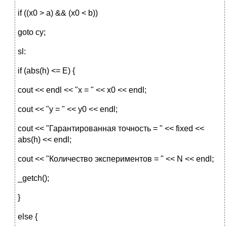
if ((x0 > a) && (x0 < b))
goto cy;
sl:
if (abs(h) <= E) {
cout << endl << "x = " << x0 << endl;
cout << "y = " << y0 << endl;
cout << "Гарантированная точность = " << fixed <<
abs(h) << endl;
cout << "Количество экспериментов = " << N << endl;
_getch();
}
else {