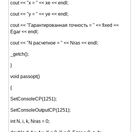
cout << "x = " << xe << endl;
cout << "y = " << ye << endl;
cout << "Гарантированная точность = " << fixed <<
Egar << endl;
cout << "N расчетное = " << Nras << endl;
_getch();
}
void passopt()
{
SetConsoleCP(1251);
SetConsoleOutputCP(1251);
int N, i, k, Nras = 0;