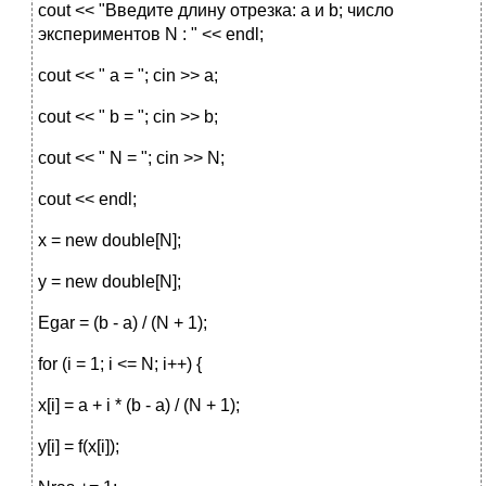
cout << "Введите длину отрезка: а и b; число
экспериментов N : " << endl;
cout << " a = "; cin >> a;
cout << " b = "; cin >> b;
cout << " N = "; cin >> N;
cout << endl;
x = new double[N];
y = new double[N];
Egar = (b - a) / (N + 1);
for (i = 1; i <= N; i++) {
x[i] = a + i * (b - a) / (N + 1);
y[i] = f(x[i]);