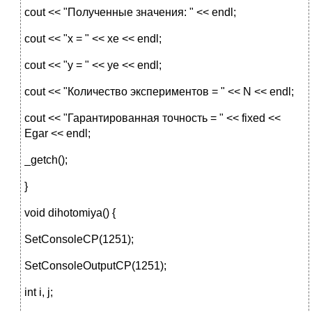
cout << "Полученные значения: " << endl;
cout << "x = " << xe << endl;
cout << "y = " << ye << endl;
cout << "Количество экспериментов = " << N << endl;
cout << "Гарантированная точность = " << fixed <<
Egar << endl;
_getch();
}
void dihotomiya() {
SetConsoleCP(1251);
SetConsoleOutputCP(1251);
int i, j;