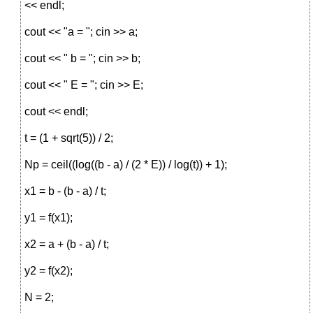
<< endl;
cout << "a = "; cin >> a;
cout << " b = "; cin >> b;
cout << " E = "; cin >> E;
cout << endl;
t = (1 + sqrt(5)) / 2;
Np = ceil((log((b - a) / (2 * E)) / log(t)) + 1);
x1 = b - (b - a) / t;
y1 = f(x1);
x2 = a + (b - a) / t;
y2 = f(x2);
N = 2;