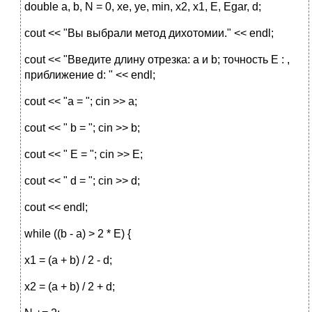
double a, b, N = 0, xe, ye, min, x2, x1, E, Egar, d;
cout << "Вы выбрали метод дихотомии." << endl;
cout << "Введите длину отрезка: а и b; точность E : ,
приближение d: " << endl;
cout << "a = "; cin >> a;
cout << " b = "; cin >> b;
cout << " E = "; cin >> E;
cout << " d = "; cin >> d;
cout << endl;
while ((b - a) > 2 * E) {
x1 = (a + b) / 2 - d;
x2 = (a + b) / 2 + d;