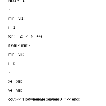
Nras += 1;
}
min = y[1];
j = 1;
for (i = 2; i <= N; i++)
if (y[i] < min) {
min = y[i];
j = i;
}
xe = x[j];
ye = y[j];
cout << "Полученные значения: " << endl;