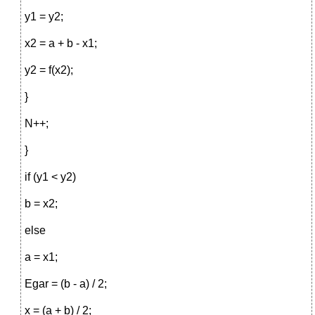
y1 = y2;
x2 = a + b - x1;
y2 = f(x2);
}
N++;
}
if (y1 < y2)
b = x2;
else
a = x1;
Egar = (b - a) / 2;
x = (a + b) / 2;