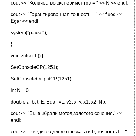
cout << "Количество экспериментов = " << N << endl;
cout << "Гарантированная точность = " << fixed <<
Egar << endl;
system("pause");
}
void zolsech() {
SetConsoleCP(1251);
SetConsoleOutputCP(1251);
int N = 0;
double a, b, t, E, Egar, y1, y2, x, y, x1, x2, Np;
cout << "Вы выбрали метод золотого сечения." <<
endl;
cout << "Введите длину отрезка: а и b; точность E : "