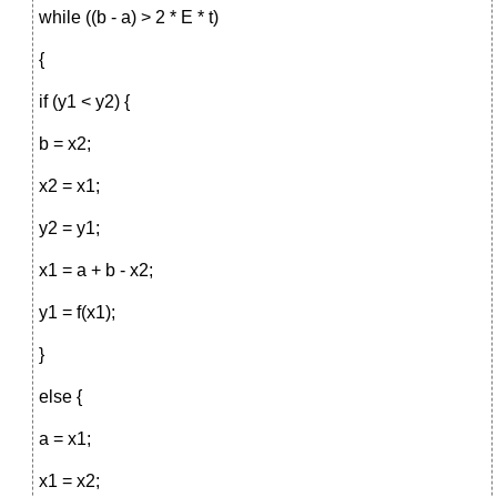
while ((b - a) > 2 * E * t)
{
if (y1 < y2) {
b = x2;
x2 = x1;
y2 = y1;
x1 = a + b - x2;
y1 = f(x1);
}
else {
a = x1;
x1 = x2;