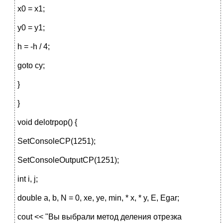
x0 = x1;
y0 = y1;
h = -h / 4;
goto cy;
}
}
void delotrpop() {
SetConsoleCP(1251);
SetConsoleOutputCP(1251);
int i, j;
double a, b, N = 0, xe, ye, min, * x, * y, E, Egar;
cout << "Вы выбрали метод деления отрезка