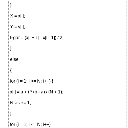
}
X = x[l];
Y = y[l];
Egar = (x[l + 1] - x[l - 1]) / 2;
}
else
{
for (i = 1; i <= N; i++) {
x[i] = a + i * (b - a) / (N + 1);
Nras += 1;
}
for (i = 1; i <= N; i++)