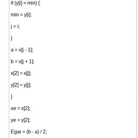
if (y[i] < min) {
min = y[i];
j = i;
}
a = x[j - 1];
b = x[j + 1];
x[2] = x[j];
y[2] = y[j];
}
xe = x[2];
ye = y[2];
Egar = (b - a) / 2;