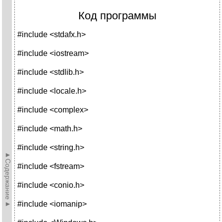
Код программы
#include <stdafx.h>
#include <iostream>
#include <stdlib.h>
#include <locale.h>
#include <complex>
#include <math.h>
#include <string.h>
►Содержание►
#include <fstream>
#include <conio.h>
#include <iomanip>