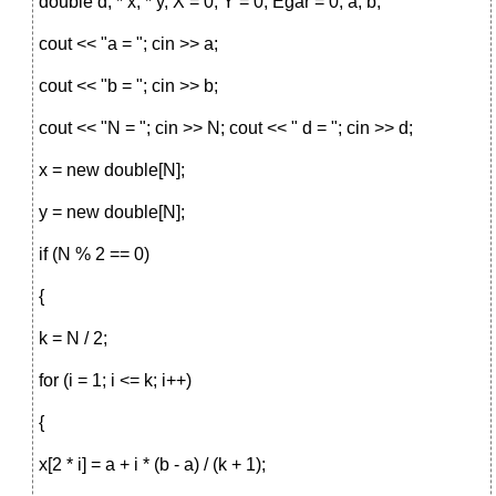
double d, * x, * y, X = 0, Y = 0, Egar = 0, a, b;
cout << "a = "; cin >> a;
cout << "b = "; cin >> b;
cout << "N = "; cin >> N; cout << " d = "; cin >> d;
x = new double[N];
y = new double[N];
if (N % 2 == 0)
{
k = N / 2;
for (i = 1; i <= k; i++)
{
x[2 * i] = a + i * (b - a) / (k + 1);