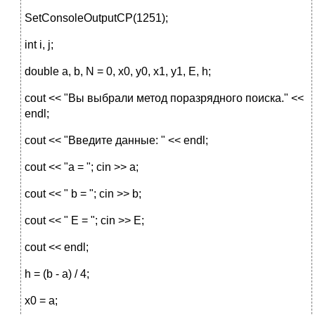
SetConsoleOutputCP(1251);
int i, j;
double a, b, N = 0, x0, y0, x1, y1, E, h;
cout << "Вы выбрали метод поразрядного поиска." <<
endl;
cout << "Введите данные: " << endl;
cout << "a = "; cin >> a;
cout << " b = "; cin >> b;
cout << " E = "; cin >> E;
cout << endl;
h = (b - a) / 4;
x0 = a;