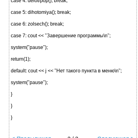
case 4: delotrpop(); break;
case 5: dihotomiya(); break;
case 6: zolsech(); break;
case 7: cout << "Завершение программы\n";
system("pause");
return(1);
default: cout << j << "Нет такого пункта в меню\n";
system("pause");
}
}
}