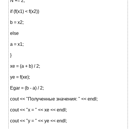
N += 2;
if (f(x1) < f(x2))
b = x2;
else
a = x1;
}
xe = (a + b) / 2;
ye = f(xe);
Egar = (b - a) / 2;
cout << "Полученные значения: " << endl;
cout << "x = " << xe << endl;
cout << "y = " << ye << endl;