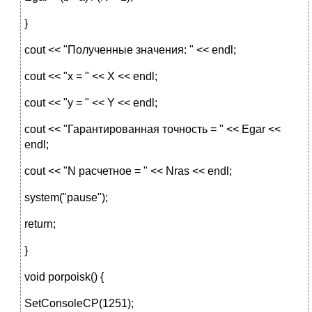
}
cout << "Полученные значения: " << endl;
cout << "x = " << X << endl;
cout << "y = " << Y << endl;
cout << "Гарантированная точность = " << Egar <<
endl;
cout << "N расчетное = " << Nras << endl;
system("pause");
return;
}
void porpoisk() {
SetConsoleCP(1251);