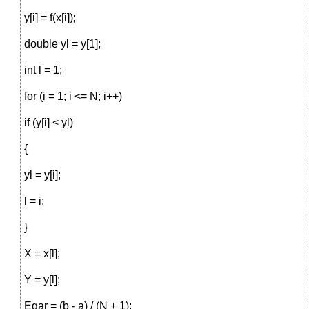
y[i] = f(x[i]);
double yl = y[1];
int l = 1;
for (i = 1; i <= N; i++)
if (y[i] < yl)
{
yl = y[i];
l = i;
}
X = x[l];
Y = y[l];
Egar = (b - a) / (N + 1);