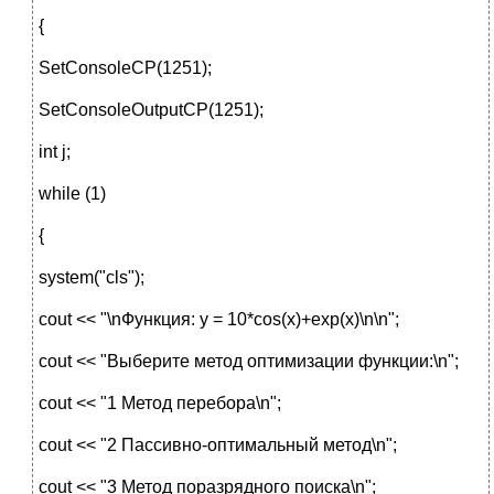
{
SetConsoleCP(1251);
SetConsoleOutputCP(1251);
int j;
while (1)
{
system("cls");
cout << "\nФункция: y = 10*cos(x)+exp(x)\n\n";
cout << "Выберите метод оптимизации функции:\n";
cout << "1 Метод перебора\n";
cout << "2 Пассивно-оптимальный метод\n";
cout << "3 Метод поразрядного поиска\n";