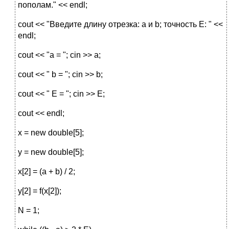
пополам." << endl;
cout << "Введите длину отрезка: а и b; точность E: " <<
endl;
cout << "a = "; cin >> a;
cout << " b = "; cin >> b;
cout << " E = "; cin >> E;
cout << endl;
x = new double[5];
y = new double[5];
x[2] = (a + b) / 2;
y[2] = f(x[2]);
N = 1;