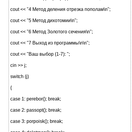
cout << "4 Метод деления отрезка пополам\n";
cout << "5 Метод дихотомии\n";
cout << "6 Метод Золотого сечения\n";
cout << "7 Выход из программы\n\n";
cout << "Ваш выбор (1-7): ";
cin >> j;
switch (j)
{
case 1: perebor(); break;
case 2: passopt(); break;
case 3: porpoisk(); break;