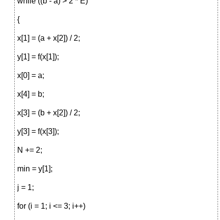
while ((b - a) > 2 * E)
{
x[1] = (a + x[2]) / 2;
y[1] = f(x[1]);
x[0] = a;
x[4] = b;
x[3] = (b + x[2]) / 2;
y[3] = f(x[3]);
N += 2;
min = y[1];
j = 1;
for (i = 1; i <= 3; i++)