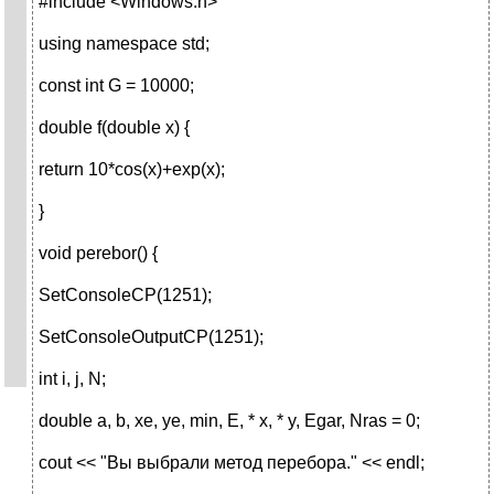
#include <Windows.h>
using namespace std;
const int G = 10000;
double f(double x) {
return 10*cos(x)+exp(x);
}
void perebor() {
SetConsoleCP(1251);
SetConsoleOutputCP(1251);
int i, j, N;
double a, b, xe, ye, min, E, * x, * y, Egar, Nras = 0;
cout << "Вы выбрали метод перебора." << endl;