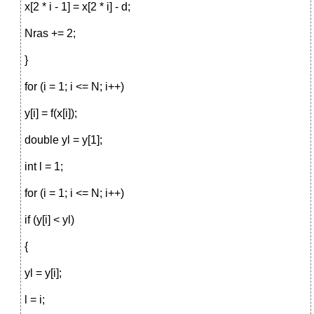
x[2 * i - 1] = x[2 * i] - d;
Nras += 2;
}
for (i = 1; i <= N; i++)
y[i] = f(x[i]);
double yl = y[1];
int l = 1;
for (i = 1; i <= N; i++)
if (y[i] < yl)
{
yl = y[i];
l = i;